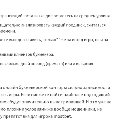
трансляций, остальные две остаетесь на среднем уровня.
тщательно анализировать каждый поединок, считаться
времени.
те выгодно ставить, только” “же на исход игры, но и на
зывами клиентов букмекера.
несколько дней вперёд (прематч) или и во время
ра онлайн букмекерской конторы сильно зависимости
ность игры. Если сможете найти наиболее подходящий
авок будут значительно выветривавшей. И это уже не
домо плохими условиями же вообще мошенники, не
 препятствия для игрока
mostbet
.