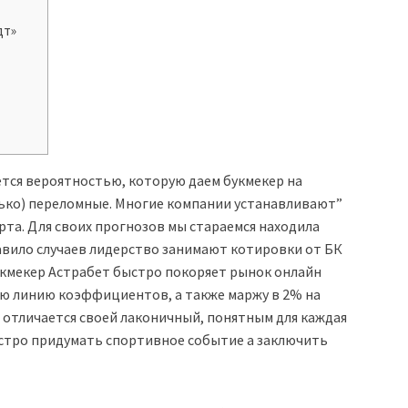
дт»
ется вероятностью, которую даем букмекер на
лько) переломные. Многие компании устанавливают”
рта. Для своих прогнозов мы стараемся находила
вило случаев лидерство занимают котировки от БК
букмекер Астрабет быстро покоряет рынок онлайн
ю линию коэффициентов, а также маржу в 2% на
 отличается своей лаконичный, понятным для каждая
стро придумать спортивное событие а заключить