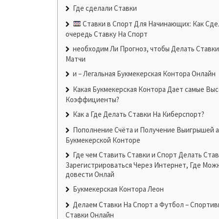
Где сделали Ставки
Ставки в Спорт Для Начинающих: Как Сде
очередь Ставку На Спорт
необходим Ли Прогноз, чтобы Делать Ставки
Матчи
и – Легальная Букмекерская Контора Онлайн
Какая Букмекерская Контора Дает самые Вы
Коэффициенты?
Как а Где Делать Ставки На Киберспорт?
Пополнение Счёта и Получение Выигрышей а
Букмекерской Конторе
Где чем Ставить Ставки и Спорт Делать Став
Зарегистрироваться Через Интернет, Где Мож
довести Онлай
Букмекерская Контора Леон
Делаем Ставки На Спорт а Футбол – Спорти
Ставки Онлайн