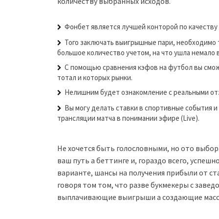
количеству выбранных исходов.
Фонбет является лучшей конторой по качеству 
Того заключать выигрышные пари, необходимо 
большое количество учетом, на что ушла немало 
С помощью сравнения кэфов на футбол вы сможе
тотал и которых рынки.
Нелишним будет ознакомление с реальными от
Вы могу делать ставки в спортивные события и 
трансляции матча в понимании эфире (Live).
Не хочется быть голословными, но ото выбо
ваш путь а беттинге и, гораздо всего, успеш
варианте, шансы на получения прибыли от ст
говоря том том, что разве букмекеры с заве
выплачивающие выигрыши а создающие массу