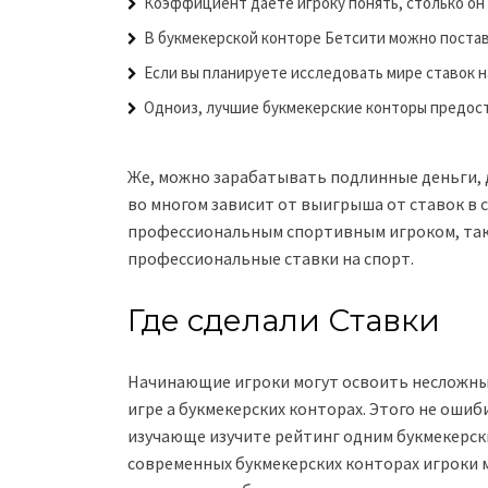
Коэффициент даете игроку понять, столько он 
В букмекерской конторе Бетсити можно постави
Если вы планируете исследовать мире ставок н
Одноиз, лучшие букмекерские конторы предост
Же, можно зарабатывать подлинные деньги, д
во многом зависит от выигрыша от ставок в с
профессиональным спортивным игроком, так
профессиональные ставки на спорт.
Где сделали Ставки
Начинающие игроки могут освоить несложные
игре а букмекерских конторах. Этого не оши
изучающе изучите рейтинг одним букмекерски
современных букмекерских конторах игроки м