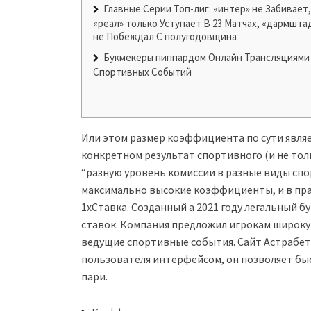
Главные Серии Топ-лиг: «интер» не Забивает,
«реал» только Уступает В 23 Матчах, «дармшта
не Побеждал С полугодовщина
Букмекеры пиппардом Онлайн Трансляциями
Спортивных Событий
Или этом размер коэффициента по сути явля
конкретном результат спортивного (и не то
“разную уровень комиссии в разные виды спо
максимально высокие коэффициенты, и в пра
1хСтавка. Созданный а 2021 году легальный 
ставок. Компания предложил игрокам широку
ведущие спортивные события. Сайт Астрабет
пользователя интерфейсом, он позволяет бы
пари.