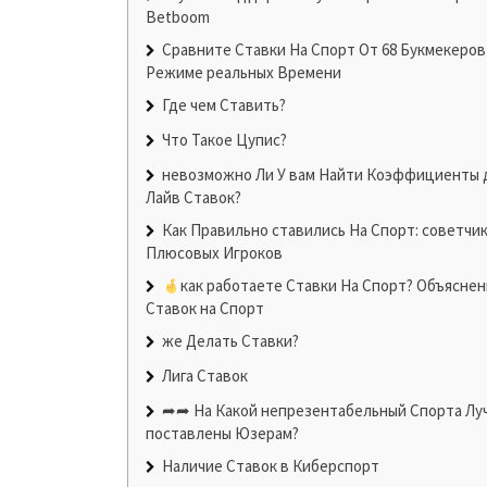
Betboom
Cравните Ставки На Спорт От 68 Букмекеров
Режиме реальных Времени
Где чем Ставить?
Что Такое Цупис?
невозможно Ли У вам Найти Коэффициенты 
Лайв Ставок?
Как Правильно ставились На Спорт: советчи
Плюсовых Игроков
как работаете Ставки На Спорт? Объясне
Ставок на Спорт
же Делать Ставки?
Лига Ставок
➦➦ На Какой непрезентабельный Спорта Лу
поставлены Юзерам?
Наличие Ставок в Киберспорт