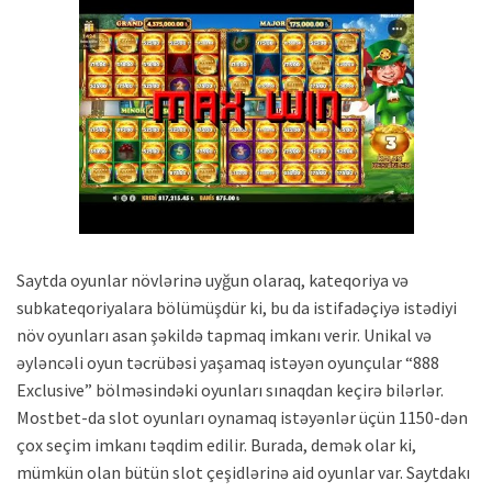
Saytda oyunlar növlərinə uyğun olaraq, kateqoriya və
subkateqoriyalara bölümüşdür ki, bu da istifadəçiyə istədiyi
növ oyunları asan şəkildə tapmaq imkanı verir. Unikal və
əyləncəli oyun təcrübəsi yaşamaq istəyən oyunçular “888
Exclusive” bölməsindəki oyunları sınaqdan keçirə bilərlər.
Mostbet-da slot oyunları oynamaq istəyənlər üçün 1150-dən
çox seçim imkanı təqdim edilir. Burada, demək olar ki,
mümkün olan bütün slot çeşidlərinə aid oyunlar var. Saytdakı