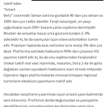
təklif edən
“Smart
Bets” sistemidir. İdman xəttinə gündəlik 40-dan çox idman və
1000-dən çox tədbir daxildir. Fərqli xüsusiyyət, ən yaxşı
uyğunluqlar üçün 500+ bazara çatan siyahının dərinliyidir.
Mosbet-də əmsallar bazar orta göstəricisindən 2-3%
yüksəkdir ki, bu da oyunçular üçün əlavə üstünlüklər təmin
edir. Populyar liqalarda əsas nəticələr üzrə marja 3%-dən çox
deyil. Platforma xəttdəki hadisələrin 90%-dən çoxunun HD
yayımını təklif edir ki, bu da onu rəqiblərindən fərqləndirir.
Unikal təklif real vaxt rejimində, məsələn, Dota 2-də ilk qüllə
dağıdılan zaman oyundaxili hadisələrə mərc etmək imkanıdır.
Operator digər platformalarda mövcud olmayan regional
turnirlərin eksklüziv yayımlarını təklif edir.
Hesabdan vəsaitlərin çıxarılması üçün ərizəni şəxsi kabinetdə
verə bilərsiniz. Profilinizi doldurduğunuzdan və şəxsiyyətin
idendifikasiyası prosedurundan keçdiyinizdən əmin olun.