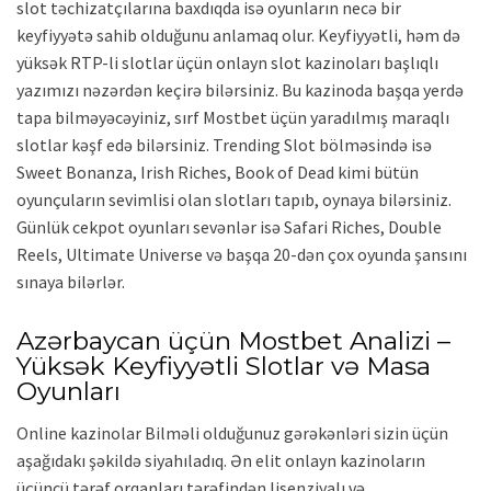
slot təchizatçılarına baxdıqda isə oyunların necə bir
keyfiyyətə sahib olduğunu anlamaq olur. Keyfiyyətli, həm də
yüksək RTP-li slotlar üçün onlayn slot kazinoları başlıqlı
yazımızı nəzərdən keçirə bilərsiniz. Bu kazinoda başqa yerdə
tapa bilməyəcəyiniz, sırf Mostbet üçün yaradılmış maraqlı
slotlar kəşf edə bilərsiniz. Trending Slot bölməsində isə
Sweet Bonanza, Irish Riches, Book of Dead kimi bütün
oyunçuların sevimlisi olan slotları tapıb, oynaya bilərsiniz.
Günlük cekpot oyunları sevənlər isə Safari Riches, Double
Reels, Ultimate Universe və başqa 20-dən çox oyunda şansını
sınaya bilərlər.
Azərbaycan üçün Mostbet Analizi –
Yüksək Keyfiyyətli Slotlar və Masa
Oyunları
Online kazinolar Bilməli olduğunuz gərəkənləri sizin üçün
aşağıdakı şəkildə siyahıladıq. Ən elit onlayn kazinoların
üçüncü tərəf orqanları tərəfindən lisenziyalı və