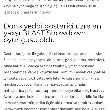
xeyrinə oynamağa çalışan oyunçuları təsvir etmək üçün
istifadə olunan terminlərdir.
Donk yeddi göstərici üzrə ən
yaxşı BLAST Showdown
oyunçusu oldu
Dəstək sorğuları ilk gələnə ilk xidmət prinsipi əsasında işlənir.
Sual tipikdirsə (qeydiyyat, doldurma, geri çəkilmə, bonuslar),
onda həll 5-10 dəqiqə ərzində tapılır. Qiymətin yenidən
hesablanması və ya şikayətin həlli kimi mürəkkəb vəziyyətlər
24 saata qədər vaxt tələb edə bilər. Ancaq əmin olun ki, siz
mütləq diqqətdən kənar qalmayacaqsınız. İcmalın
nəticələrinə yekun vuraraq əminliklə deyə bilərik ki,
Mostbet
Azərbaycanın bukmeker bazarında liderlərdən biridir. Bu illər
ərzində şirkət müştərilər üçün əla xidmət və şəraitlə vicdanlı
və səxavətli operator kimi şöhrət qazanmışdır. Beləliklə, əgər