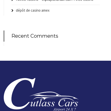
dépôt de casino amex
Recent Comments