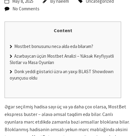
May 8, 2025
By
naeem
Uncategorized
No Comments
Content
Mostbet bonusunu necə əldə edə bilərəm?
Azərbaycan üçün Mostbet Analizi – Yüksək Keyfiyyətli
Slotlar və Masa Oyunları
Donk yeddi göstərici üzrə ən yaxşı BLAST Showdown
oyunçusu oldu
Əgər seçilmiş hadisə sayı üç və ya daha çox olarsa, MostBet
ekspress buster – əlavə əmsal təqdim edə bilər. Canlı
oyunlara mərc etdikdə zamanla bəzi əmsallar bloklana bilər.
Bloklanmış hadisənin əmsalı yekun mərc məbləğində əksini