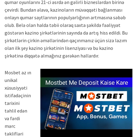
qumar oyunlarını 21-ci əsrdə ən gəlirli bizneslərdən birinə
çevirdi. Bundan əlavə, kazinoların müvəqqəti bağlanması
onlayn qumar saytlarının populyarlığının artmasına səbəb
olub. Belə olan halda təbii olaraq saxta şəkildə fəaliyyət
göstərən kazino şirkətlərinin sayında da artış hiss edildi. Bu
şirkətlərin çirkin əməllərindən qaçınmanız üçün sizə lazım
olan ilk şey kazino şirkətinin lisenziyası və bu kazino
şirkətinə diqqətə almağınız gərəkən hallardır.
Mosbet az ın
unikal
xüsusiyyəti
istifadəçinin
tarixini
təhlil edən
və fərdi
mərc
təklifləri