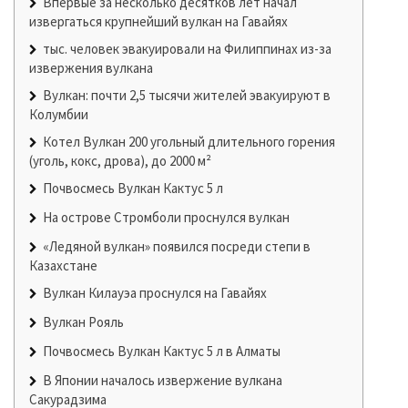
Впервые за несколько десятков лет начал
извергаться крупнейший вулкан на Гавайях
тыс. человек эвакуировали на Филиппинах из-за
извержения вулкана
Вулкан: почти 2,5 тысячи жителей эвакуируют в
Колумбии
Котел Вулкан 200 угольный длительного горения
(уголь, кокс, дрова), до 2000 м²
Почвосмесь Вулкан Кактус 5 л
На острове Стромболи проснулся вулкан
«Ледяной вулкан» появился посреди степи в
Казахстане
Вулкан Килауэа проснулся на Гавайях
Вулкан Рояль
Почвосмесь Вулкан Кактус 5 л в Алматы
В Японии началось извержение вулкана
Сакурадзима