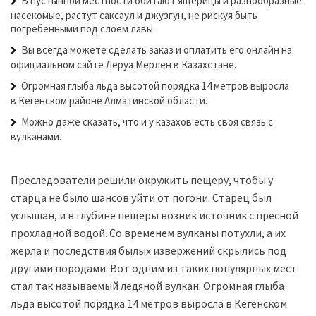
В пустынной местности обитают ящерицы и разнообразные
насекомые, растут саксаул и джузгун, не рискуя быть
погребёнными под слоем лавы.
Вы всегда можете сделать заказ и оплатить его онлайн на
официальном сайте Леруа Мерлен в Казахстане.
Огромная глыба льда высотой порядка 14 метров выросла
в Кегенском районе Алматинской области.
Можно даже сказать, что и у казахов есть своя связь с
вулканами.
Преследователи решили окружить пещеру, чтобы у
старца не было шансов уйти от погони. Старец был
услышан, и в глубине пещеры возник источник с пресной
прохладной водой. Со временем вулканы потухли, а их
жерла и последствия былых извержений скрылись под
другими породами. Вот одним из таких популярных мест
стал так называемый ледяной вулкан. Огромная глыба
льда высотой порядка 14 метров выросла в Кегенском