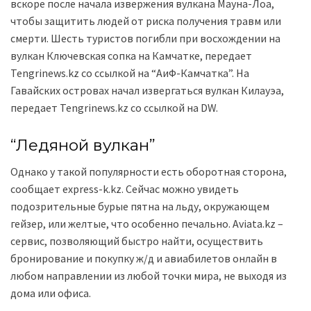
вскоре после начала извержения вулкана Мауна-Лоа,
чтобы защитить людей от риска получения травм или
смерти. Шесть туристов погибли при восхождении на
вулкан Ключевская сопка на Камчатке, передает
Tengrinews.kz со ссылкой на “АиФ-Камчатка”. На
Гавайских островах начал извергаться вулкан Килауэа,
передает Tengrinews.kz со ссылкой на DW.
“Ледяной вулкан”
Однако у такой популярности есть оборотная сторона,
сообщает express-k.kz. Сейчас можно увидеть
подозрительные бурые пятна на льду, окружающем
гейзер, или желтые, что особенно печально. Aviata.kz –
сервис, позволяющий быстро найти, осуществить
бронирование и покупку ж/д и авиабилетов онлайн в
любом направлении из любой точки мира, не выходя из
дома или офиса.