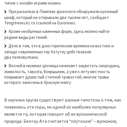
типов с онлайн-играми казино.
При раскопках в Помпеях археологи обнаружили кухонный
шкаф, который не открывали две тысячи лет, сообщает
Tengrinews.kz со ссылкой на Euronews.
Кроме необычных каменных форм, здесь можно найти
редкие виды растений.
Дело в том, что в доисторические времена на востоке и
западе современных гор Катутау действовали
два палеовулкана.
Весной в низинах урочища начинают зацветать смородина,
жимолость, таволга, боярышник, а уже к лету местность
покрывает душистый степной травостой, многие травы
которого занесены в Красную книгу.
В научных кругах существуют разные гипотезы о том, как
появились эти горы, но одной из наиболее популярных
является та, которая говорит об их вулканической
природе. Бектау-Ата считается “плутоном” – вулканом,