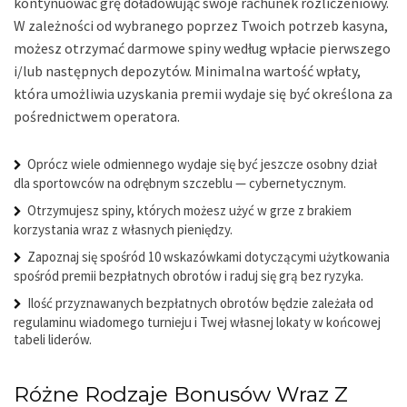
kontynuować grę doładowując swoje rachunek rozliczeniowy.
W zależności od wybranego poprzez Twoich potrzeb kasyna,
możesz otrzymać darmowe spiny według wpłacie pierwszego
i/lub następnych depozytów. Minimalna wartość wpłaty,
która umożliwia uzyskania premii wydaje się być określona za
pośrednictwem operatora.
Oprócz wiele odmiennego wydaje się być jeszcze osobny dział
dla sportowców na odrębnym szczeblu — cybernetycznym.
Otrzymujesz spiny, których możesz użyć w grze z brakiem
korzystania wraz z własnych pieniędzy.
Zapoznaj się spośród 10 wskazówkami dotyczącymi użytkowania
spośród premii bezpłatnych obrotów i raduj się grą bez ryzyka.
Ilość przyznawanych bezpłatnych obrotów będzie zależała od
regulaminu wiadomego turnieju i Twej własnej lokaty w końcowej
tabeli liderów.
Różne Rodzaje Bonusów Wraz Z