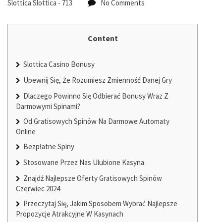
Slottica Slottica - 713
No Comments
Content
Slottica Casino Bonusy
Upewnij Się, Że Rozumiesz Zmienność Danej Gry
Dlaczego Powinno Się Odbierać Bonusy Wraz Z
Darmowymi Spinami?
Od Gratisowych Spinów Na Darmowe Automaty
Online
Bezpłatne Spiny
Stosowane Przez Nas Ulubione Kasyna
Znajdź Najlepsze Oferty Gratisowych Spinów
Czerwiec 2024
Przeczytaj Się, Jakim Sposobem Wybrać Najlepsze
Propozycje Atrakcyjne W Kasynach