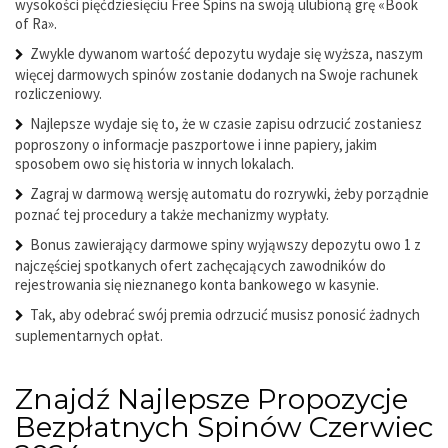
wysokości pięćdziesięciu Free Spins na swoją ulubioną grę «Book
of Ra».
Zwykle dywanom wartość depozytu wydaje się wyższa, naszym
więcej darmowych spinów zostanie dodanych na Swoje rachunek
rozliczeniowy.
Najlepsze wydaje się to, że w czasie zapisu odrzucić zostaniesz
poproszony o informacje paszportowe i inne papiery, jakim
sposobem owo się historia w innych lokalach.
Zagraj w darmową wersję automatu do rozrywki, żeby porządnie
poznać tej procedury a także mechanizmy wypłaty.
Bonus zawierający darmowe spiny wyjąwszy depozytu owo 1 z
najczęściej spotkanych ofert zachęcających zawodników do
rejestrowania się nieznanego konta bankowego w kasynie.
Tak, aby odebrać swój premia odrzucić musisz ponosić żadnych
suplementarnych opłat.
Znajdź Najlepsze Propozycje
Bezpłatnych Spinów Czerwiec