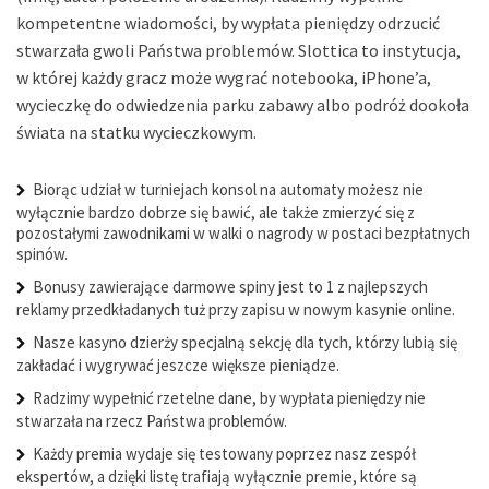
kompetentne wiadomości, by wypłata pieniędzy odrzucić
stwarzała gwoli Państwa problemów. Slottica to instytucja,
w której każdy gracz może wygrać notebooka, iPhone’a,
wycieczkę do odwiedzenia parku zabawy albo podróż dookoła
świata na statku wycieczkowym.
Biorąc udział w turniejach konsol na automaty możesz nie
wyłącznie bardzo dobrze się bawić, ale także zmierzyć się z
pozostałymi zawodnikami w walki o nagrody w postaci bezpłatnych
spinów.
Bonusy zawierające darmowe spiny jest to 1 z najlepszych
reklamy przedkładanych tuż przy zapisu w nowym kasynie online.
Nasze kasyno dzierży specjalną sekcję dla tych, którzy lubią się
zakładać i wygrywać jeszcze większe pieniądze.
Radzimy wypełnić rzetelne dane, by wypłata pieniędzy nie
stwarzała na rzecz Państwa problemów.
Każdy premia wydaje się testowany poprzez nasz zespół
ekspertów, a dzięki listę trafiają wyłącznie premie, które są