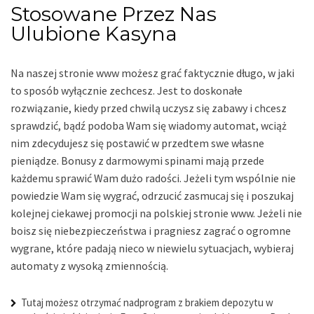
Stosowane Przez Nas
Ulubione Kasyna
Na naszej stronie www możesz grać faktycznie długo, w jaki
to sposób wyłącznie zechcesz. Jest to doskonałe
rozwiązanie, kiedy przed chwilą uczysz się zabawy i chcesz
sprawdzić, bądź podoba Wam się wiadomy automat, wciąż
nim zdecydujesz się postawić w przedtem swe własne
pieniądze. Bonusy z darmowymi spinami mają przede
każdemu sprawić Wam dużo radości. Jeżeli tym wspólnie nie
powiedzie Wam się wygrać, odrzucić zasmucaj się i poszukaj
kolejnej ciekawej promocji na polskiej stronie www. Jeżeli nie
boisz się niebezpieczeństwa i pragniesz zagrać o ogromne
wygrane, które padają nieco w niewielu sytuacjach, wybieraj
automaty z wysoką zmiennością.
Tutaj możesz otrzymać nadprogram z brakiem depozytu w