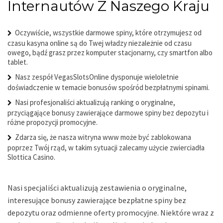
Internautów Z Naszego Kraju
Oczywiście, wszystkie darmowe spiny, które otrzymujesz od
czasu kasyna online są do Twej władzy niezależnie od czasu
owego, bądź grasz przez komputer stacjonarny, czy smartfon albo
tablet.
Nasz zespół VegasSlotsOnline dysponuje wieloletnie
doświadczenie w temacie bonusów spośród bezpłatnymi spinami.
Nasi profesjonaliści aktualizują ranking o oryginalne,
przyciągające bonusy zawierające darmowe spiny bez depozytu i
różne propozycji promocyjne.
Zdarza się, że nasza witryna www może być zablokowana
poprzez Twój rząd, w takim sytuacji zalecamy użycie zwierciadła
Slottica Casino.
Nasi specjaliści aktualizują zestawienia o oryginalne,
interesujące bonusy zawierające bezpłatne spiny bez
depozytu oraz odmienne oferty promocyjne. Niektóre wraz z