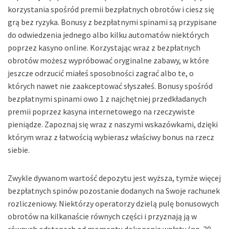
korzystania spośród premii bezpłatnych obrotów i ciesz się
grą bez ryzyka. Bonusy z bezpłatnymi spinami są przypisane
do odwiedzenia jednego albo kilku automatów niektórych
poprzez kasyno online. Korzystając wraz z bezpłatnych
obrotów możesz wypróbować oryginalne zabawy, w które
jeszcze odrzucić miałeś sposobności zagrać albo te, o
których nawet nie zaakceptować słyszałeś. Bonusy spośród
bezpłatnymi spinami owo 1 z najchętniej przedkładanych
premii poprzez kasyna internetowego na rzeczywiste
pieniądze. Zapoznaj się wraz z naszymi wskazówkami, dzięki
którym wraz z łatwością wybierasz właściwy bonus na rzecz
siebie.
Zwykle dywanom wartość depozytu jest wyższa, tymże więcej
bezpłatnych spinów pozostanie dodanych na Swoje rachunek
rozliczeniowy. Niektórzy operatorzy dzielą pulę bonusowych
obrotów na kilkanaście równych części i przyznają ją w