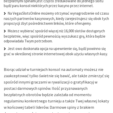
bezpłatnymi spinami jest często zredukowane do jednego slotu
bądź paru konsol niektórych przez kasyno przez internet.
Na VegasSlotsOnline możemy otrzymać wynagrodzenie od czasu
naszych partnerów kasynowych, kiedy zarejestrujesz się obok tych
propozycji zbyt pośrednictwem linków, które oferujemy.
Możesz wybierać spośród więcej niż 16,000 slotów dostępnych
bezpłatnie, więc spośród pewnością wyszukasz grę, która będzie
odpowiadała Twym potrzebom.
Jest owo doskonała opcja na upewnienie się, bądź powinno się
grać w określonej stronie internetowej obok użyciu własnych kasy.
Biorąc udział w turniejach konsol na automaty możesz nie
zaakceptować tylko świetnie się bawić, ale także zmierzyć się
spośród innymi graczami w rywalizacji o gratyfikacyj w
postaci darmowych spinów. Ilość przyznawanych
bezpłatnych obrotów będzie zależała od momentu
regulaminu konkretnego turnieju a także Twej własnej lokaty
w końcowej tabeli liderów. Darmowe spiny z brakiem