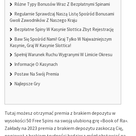
Różne Typy Bonusów Wraz Z Bezpłatnymi Spinami
Regularnie Sprawdzaj Naszą Listę Spośród Bonusami
Gwoli Zawodników Z Naszego Kraju
Bezpłatne Spiny W Kasynie Slottica Zbyt Rejestrację
Baw Się Spośród Nami! Graj Tylko W Najważniejszym
Kasynie, Graj W Kasynie Slottica!
Spełnij Warunek Ruchu Wygranymi W Limicie Okresu
Informacje O Kasynach
Postaw Na Swój Premia
Najlepsze Gry
Tutaj możesz otrzymać premia z brakiem depozytu w
wysokości 50 Free Spins na swoją ulubioną grę «Book of Ra».
Zakłady na 2023 premia z brakiem depozytu zaskoczą Cię,
ponieważ z brakiem trudności będziesz mógł obstawiać na