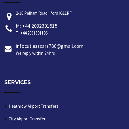
2-10 Pelham Road Ilford IG11RF
M: +44 2032391515
T: +44 2031501196
infocutlasscars786@gmail.com
We reply within 24 hrs
SERVICES
Heathrow Airport Transfers
City Airport Transfer