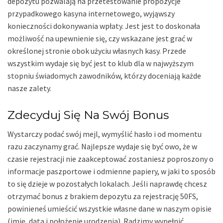
depozytu pozwalają na przetestowanie propozycje
przypadkowego kasyna internetowego, wyjąwszy
konieczności dokonywania wpłaty. Jest jest to doskonała
możliwość na upewnienie się, czy wskazane jest grać w
określonej stronie obok użyciu własnych kasy. Przede
wszystkim wydaje się być jest to klub dla w najwyższym
stopniu świadomych zawodników, którzy doceniają każde
nasze zalety.
Zdecyduj Się Na Swój Bonus
Wystarczy podać swój mejl, wymyślić hasło i od momentu
razu zaczynamy grać. Najlepsze wydaje się być owo, że w
czasie rejestracji nie zaakceptować zostaniesz poproszony o
informacje paszportowe i odmienne papiery, w jaki to sposób
to się dzieje w pozostałych lokalach. Jeśli naprawdę chcesz
otrzymać bonus z brakiem depozytu za rejestrację 50FS,
powinieneś umieścić wszystkie własne dane w naszym opisie
(imię, data i położenie urodzenia). Radzimy wypełnić