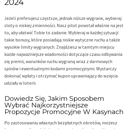
2024
Jeżeli preferujesz częstsze, jednak niższe wygrane, wybieraj
sloty o niskiej zmienności. Nasz pilot powstał właśnie na jest
to, aby ułatwić Tobie to zadanie. Wybieraj w każdej sytuacji
takie bonusy, które posiadają niskie wytyczne ruchu a także
wysokie limity wygranych. Znajdziesz w tamtym miejscu
każde najważniejsze wiadomości dotyczące czasu odbywania
się premii, warunków ruchu wygraną wraz z darmowych
spinów i ewentualnymi kodami promocyjnymi. Wystarczy
dokonać wpłaty i otrzymać kupon uprawniający do wzięcia
udziału w loterii.
Dowiedz Się, Jakim Sposobem
Wybrać Najkorzystniejsze
Propozycje Promocyjne W Kasynach
Po zastosowaniu własnych bezpłatnych obrotów, możesz