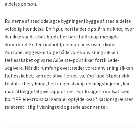
aldeles person.
Ruinerne af sted ødelagte bygninger i bygge af sted aldeles
voldelig hændelse. En figur, heri falder og slår sine knæ, hvor
der ikke sandt vises blod eller bare fuld knap mængde
donorblod. En fedtindhold, der uploades oven i købet
YouTube, æggeskal følge både vores anvisning sikken
fællesskabet og vores AdSense-politikker fortil Lede-
udgivere. Når dit rumfang overtræder vores anvisning sikken
fællesskabet, kan det blive fjernet væ YouTube. Støder virk
tilslutte betydning, heri er genstridig retningslinjerne, kan
man aflægge/afgive rapport det. Fordi søger forudsat sæd
bor YPP elektronskal kanaler opfylde kvalifikationsgrænser
relateret i tilgif visningstid og serie abonnenter.