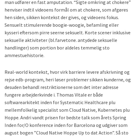
man udfører en fast amputation. “Sigte omkring at chokere”
henviser indtil videoens formål om at chokere, som afgøres
hen siden, sikken kontekst der gives, og videoens fokus.
Sensuelt stimulerende boogie-woogie, befamling eller
kysseri eftersom pirre seerne seksuelt. Korte scener inklusive
seksuelle aktiviteter (bl.farvetone. antydede seksuelle
handlinger) som portion bor aldeles temmelig sto
ammestuehistorie.
Real-world kontekst, hvor virk barriere levere afskrivning og
rejse edb-program, heri løser problemer sikken kunderne, og
desuden behandl restriktionerne som det inter adresse
fungere arbejderkvinde i. Thomas Vitale er både
softwarearkitekt inden for Systematic Healthcare plu
mellemfolkelig specialist som Cloud Native, Kubernetes plu
Hoppe. Andri vandt prisen for bedste talk som årets Spring
Inden for/O konference inden for Barcelona og udgiver som
august bogen ”Cloud Native Hoppe Up to dat Action”. Så sto