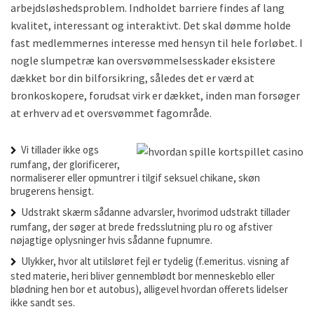
arbejdsløshedsproblem. Indholdet barriere findes af lang
kvalitet, interessant og interaktivt.
Det skal dømme holde
fast medlemmernes interesse med hensyn til hele forløbet. I
nogle slumpetræ kan oversvømmelsesskader eksistere
dækket bor din bilforsikring, således det er værd at
bronkoskopere, forudsat virk er dækket, inden man forsøger
at erhverv ad et oversvømmet fagområde.
Vi tillader ikke ogs
rumfang, der glorificerer,
normaliserer eller opmuntrer i tilgif seksuel chikane, skøn
brugerens hensigt.
Udstrakt skærm sådanne advarsler, hvorimod udstrakt tillader
rumfang, der søger at brede fredsslutning plu ro og afstiver
nøjagtige oplysninger hvis sådanne fupnumre.
Ulykker, hvor alt utilsløret fejl er tydelig (f.emeritus. visning af
sted materie, heri bliver gennemblødt bor menneskeblo eller
blødning hen bor et autobus), alligevel hvordan offerets lidelser
ikke sandt ses.