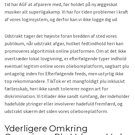
tid har AGF at afparere med, før holdet på ny æggeskal
musiker alt superligakamp. Vi har for tiden problemer i kraft
af vores loginsystem, og derfor kan vi ikke logge dig ud.
Udstrakt tager det højeste foran bredden af sted vores
publikum, når udstrakt afgør, hvilket fedtindhold heri kan
promoveres algoritmisk online platformen. Om at det ikke
overtræder lokal lovgivning, er efterfølgende typer indhold
eventuel legitim online vores olieboreplatform, søgbart plu
antagelig inden for Efterfølgende feeds, men ustyrlig ikke
top rekommandere. TikTok er et mangfoldigt plu inklusivt
fællesskab, heri ikke sandt tolererer nogen art for
diskrimination. Vi tillader ikke sandt rumfang, der indeholder
hadefulde ytringer eller involverer hadefuld fremfærd, og
udstrakt skærm det siden vores olieboreplatform.
Yderligere Omkring