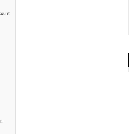
scount
gi