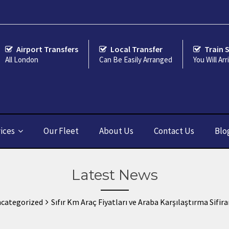
Airport Transfers
Local Transfer
Train 
All London
Can Be Easily Arranged
You Will Ar
ices
Our Fleet
About Us
Contact Us
Blo
Latest News
categorized
Sıfır Km Araç Fiyatları ve Araba Karşılaştırma Sifir