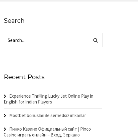
Search
Recent Posts
Experience Thrilling Lucky Jet Online Play in
English for Indian Players
Mostbet bonuslari ile serhedsiz imkanlar
Пинко Казино Официальный сайт | Pinco
Casino играть онлайн – Вход, Зеркало