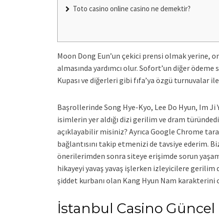
Toto casino online casino ne demektir?
Moon Dong Eun’un çekici prensi olmak yerine, on
almasında yardımcı olur. Sofort’un diğer ödeme se
Kupası ve diğerleri gibi fıfa’ya özgü turnuvalar 
Başrollerinde Song Hye-Kyo, Lee Do Hyun, Im Ji 
isimlerin yer aldığı dizi gerilim ve dram türünde
açıklayabilir misiniz? Ayrıca Google Chrome tara
bağlantısını takip etmenizi de tavsiye ederim. Bi
önerilerimden sonra siteye erişimde sorun yaşama
hikayeyi yavaş yavaş işlerken izleyicilere geril
şiddet kurbanı olan Kang Hyun Nam karakterini 
İstanbul Casino Güncel