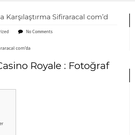
ba Karşılaştırma Sifiraracal com’d
rized
No Comments
firaracal com’da
Casino Royale : Fotoğraf
er