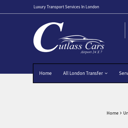
Luxury Transport Services In London
Home
All London Transfer
Serv
Home
Un