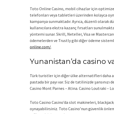
Toto Online Casino, mobil cihazlar için optimize 
telefonları veya tabletleri üzerinden kolayca oyna
kampanya sunmaktadır. Ayrıca, düzenli olarak d
kullanıcılara ekstra kazanç fırsatları sunulmakta
yöntemi sunar. Skrill, Neteller, Visa ve Masterca
ödemelerden ve Trustly gibi diğer ödeme sisteml
online.com/
.
Yunanistan’da casino v
Türk turistler için diğer ülke alternatifleri daha a
pastada bir payı var. Siz de tatilinizde şansınızı
Casino Mont Parnes – Atina. Casino Loutraki – Lo
Toto Casino Casino’da slot makineleri, blackjack
oynayabilirsiniz. Toto Casino’nun güvenlik önleml