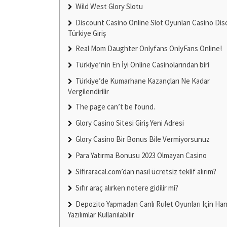
Wild West Glory Slotu
Discount Casino Online Slot Oyunları Casino Di
Türkiye Giriş
Real Mom Daughter Onlyfans OnlyFans Online!
Türkiye’nin En İyi Online Casinolarından biri
Türkiye’de Kumarhane Kazançları Ne Kadar
Vergilendirilir
The page can’t be found.
Glory Casino Sitesi Giriş Yeni Adresi
Glory Casino Bir Bonus Bile Vermiyorsunuz
Para Yatırma Bonusu 2023 Olmayan Casino
Sifiraracal.com’dan nasıl ücretsiz teklif alırım?
Sıfır araç alırken notere gidilir mi?
Depozito Yapmadan Canlı Rulet Oyunları Için Han
Yazılımlar Kullanılabilir