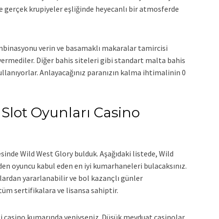
ile gerçek krupiyeler eşliğinde heyecanlı bir atmosferde
binasyonu verin ve basamaklı makaralar tamircisi
ermediler. Diğer bahis siteleri gibi standart malta bahis
 kullanıyorlar. Anlayacağınız paranızın kalma ihtimalinin 0
Slot Oyunları Casino
sinde Wild West Glory bulduk. Aşağıdaki listede, Wild
den oyuncu kabul eden en iyi kumarhaneleri bulacaksınız.
jlardan yararlanabilir ve bol kazançlı günler
 tüm sertifikalara ve lisansa sahiptir.
içi casino kumarında yeniyseniz. Düşük mevduat casinolar