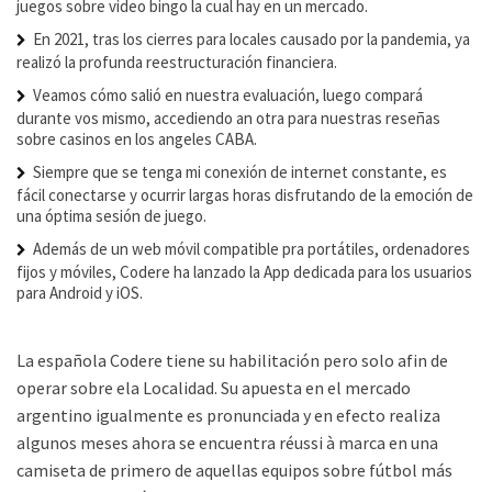
juegos sobre video bingo la cual hay en un mercado.
En 2021, tras los cierres para locales causado por la pandemia, ya
realizó la profunda reestructuración financiera.
Veamos cómo salió en nuestra evaluación, luego compará
durante vos mismo, accediendo an otra para nuestras reseñas
sobre casinos en los angeles CABA.
Siempre que se tenga mi conexión de internet constante, es
fácil conectarse y ocurrir largas horas disfrutando de la emoción de
una óptima sesión de juego.
Además de un web móvil compatible pra portátiles, ordenadores
fijos y móviles, Codere ha lanzado la App dedicada para los usuarios
para Android y iOS.
La española Codere tiene su habilitación pero solo afin de
operar sobre ela Localidad. Su apuesta en el mercado
argentino igualmente es pronunciada y en efecto realiza
algunos meses ahora se encuentra réussi à marca en una
camiseta de primero de aquellas equipos sobre fútbol más