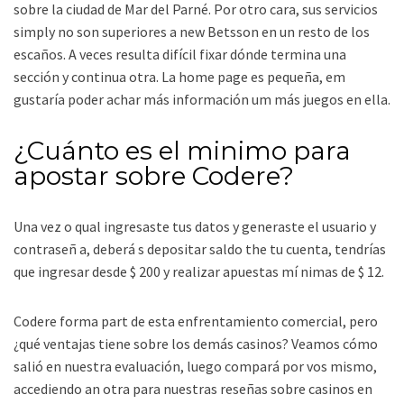
sobre la ciudad de Mar del Parné. Por otro cara, sus servicios
simply no son superiores a new Betsson en un resto de los
escaños. A veces resulta difícil fixar dónde termina una
sección y continua otra. La home page es pequeña, em
gustaría poder achar más información um más juegos en ella.
¿Cuánto es el minimo para
apostar sobre Codere?
Una vez o qual ingresaste tus datos y generaste el usuario y
contraseñ a, deberá s depositar saldo the tu cuenta, tendrías
que ingresar desde $ 200 y realizar apuestas mí nimas de $ 12.
Codere forma part de esta enfrentamiento comercial, pero
¿qué ventajas tiene sobre los demás casinos? Veamos cómo
salió en nuestra evaluación, luego compará por vos mismo,
accediendo an otra para nuestras reseñas sobre casinos en