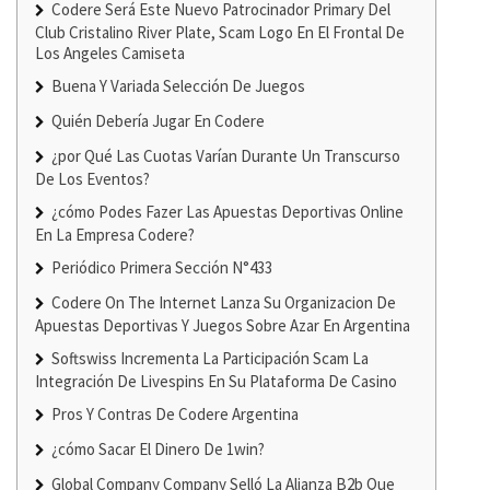
Codere Será Este Nuevo Patrocinador Primary Del
Club Cristalino River Plate, Scam Logo En El Frontal De
Los Angeles Camiseta
Buena Y Variada Selección De Juegos
Quién Debería Jugar En Codere
¿por Qué Las Cuotas Varían Durante Un Transcurso
De Los Eventos?
¿cómo Podes Fazer Las Apuestas Deportivas Online
En La Empresa Codere?
Periódico Primera Sección N°433
Codere On The Internet Lanza Su Organizacion De
Apuestas Deportivas Y Juegos Sobre Azar En Argentina
Softswiss Incrementa La Participación Scam La
Integración De Livespins En Su Plataforma De Casino
Pros Y Contras De Codere Argentina
¿cómo Sacar El Dinero De 1win?
Global Company Company Selló La Alianza B2b Que