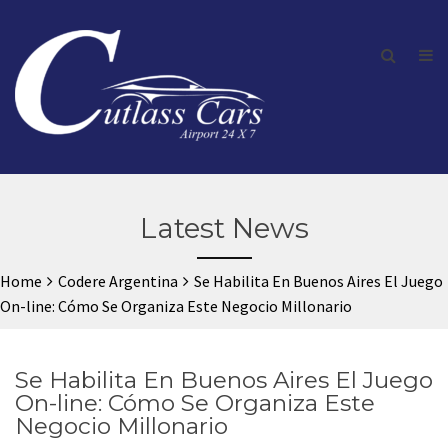
Latest News
Home
Codere Argentina
Se Habilita En Buenos Aires El Juego
On-line: Cómo Se Organiza Este Negocio Millonario
Se Habilita En Buenos Aires El Juego
On-line: Cómo Se Organiza Este
Negocio Millonario