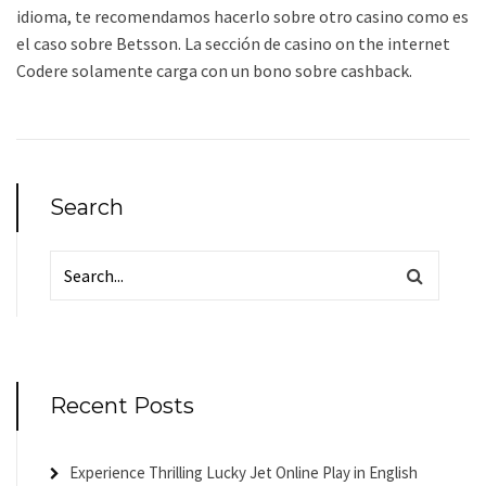
idioma, te recomendamos hacerlo sobre otro casino como es
el caso sobre Betsson. La sección de casino on the internet
Codere solamente carga con un bono sobre cashback.
Search
Recent Posts
Experience Thrilling Lucky Jet Online Play in English