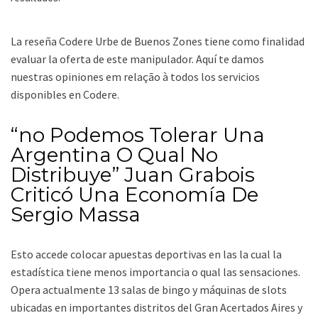
La reseña Codere Urbe de Buenos Zones tiene como finalidad
evaluar la oferta de este manipulador. Aquí te damos
nuestras opiniones em relação à todos los servicios
disponibles en Codere.
“no Podemos Tolerar Una
Argentina O Qual No
Distribuye” Juan Grabois
Criticó Una Economía De
Sergio Massa
Esto accede colocar apuestas deportivas en las la cual la
estadística tiene menos importancia o qual las sensaciones.
Opera actualmente 13 salas de bingo y máquinas de slots
ubicadas en importantes distritos del Gran Acertados Aires y