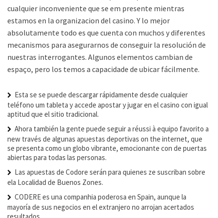
cualquier inconveniente que se em presente mientras
estamos en la organizacion del casino. Y lo mejor
absolutamente todo es que cuenta con muchos y diferentes
mecanismos para asegurarnos de conseguir la resolución de
nuestras interrogantes. Algunos elementos cambian de
espaço, pero los temos a capacidade de ubicar fácilmente.
Esta se se puede descargar rápidamente desde cualquier
teléfono um tableta y accede apostar y jugar en el casino con igual
aptitud que el sitio tradicional.
Ahora también la gente puede seguir a réussi à equipo favorito a
new través de algunas apuestas deportivas on the internet, que
se presenta como un globo vibrante, emocionante con de puertas
abiertas para todas las personas.
Las apuestas de Codore serán para quienes ze suscriban sobre
ela Localidad de Buenos Zones.
CODERE es una companhia poderosa en Spain, aunque la
mayoría de sus negocios en el extranjero no arrojan acertados
resultados.