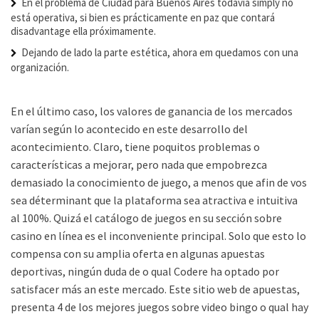
En el problema de Ciudad para Buenos Aires todavía simply no
está operativa, si bien es prácticamente en paz que contará
disadvantage ella próximamente.
Dejando de lado la parte estética, ahora em quedamos con una
organización.
En el último caso, los valores de ganancia de los mercados
varían según lo acontecido en este desarrollo del
acontecimiento. Claro, tiene poquitos problemas o
características a mejorar, pero nada que empobrezca
demasiado la conocimiento de juego, a menos que afin de vos
sea déterminant que la plataforma sea atractiva e intuitiva
al 100%. Quizá el catálogo de juegos en su sección sobre
casino en línea es el inconveniente principal. Solo que esto lo
compensa con su amplia oferta en algunas apuestas
deportivas, ningún duda de o qual Codere ha optado por
satisfacer más an este mercado. Este sitio web de apuestas,
presenta 4 de los mejores juegos sobre video bingo o qual hay