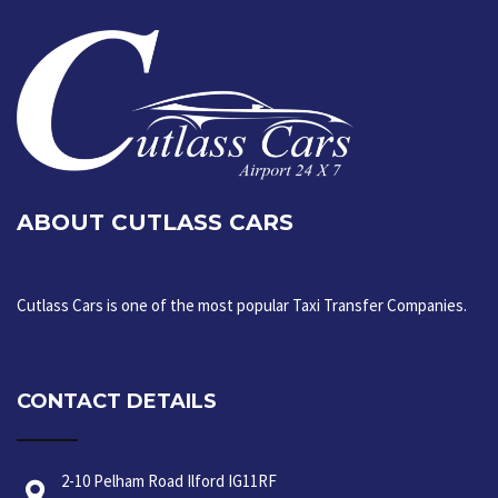
ABOUT CUTLASS CARS
Cutlass Cars is one of the most popular Taxi Transfer Companies.
CONTACT DETAILS
2-10 Pelham Road Ilford IG11RF