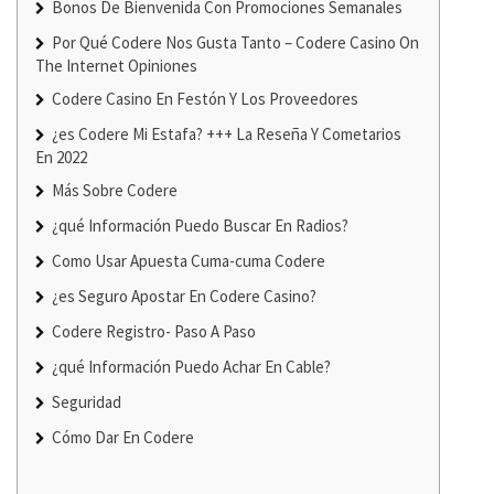
Bonos De Bienvenida Con Promociones Semanales
Por Qué Codere Nos Gusta Tanto – Codere Casino On
The Internet Opiniones
Codere Casino En Festón Y Los Proveedores
¿es Codere Mi Estafa? +++ La Reseña Y Cometarios
En 2022
Más Sobre Codere
¿qué Información Puedo Buscar En Radios?
Como Usar Apuesta Cuma-cuma Codere
¿es Seguro Apostar En Codere Casino?
Codere Registro- Paso A Paso
¿qué Información Puedo Achar En Cable?
Seguridad
Cómo Dar En Codere