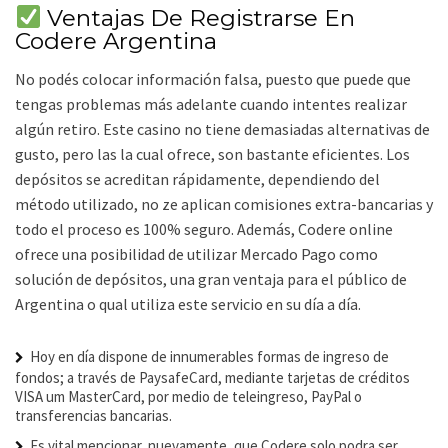
Ventajas De Registrarse En
Codere Argentina
No podés colocar información falsa, puesto que puede que
tengas problemas más adelante cuando intentes realizar
algún retiro. Este casino no tiene demasiadas alternativas de
gusto, pero las la cual ofrece, son bastante eficientes. Los
depósitos se acreditan rápidamente, dependiendo del
método utilizado, no ze aplican comisiones extra-bancarias y
todo el proceso es 100% seguro. Además, Codere online
ofrece una posibilidad de utilizar Mercado Pago como
solución de depósitos, una gran ventaja para el público de
Argentina o qual utiliza este servicio en su día a día.
Hoy en día dispone de innumerables formas de ingreso de
fondos; a través de PaysafeCard, mediante tarjetas de créditos
VISA um MasterCard, por medio de teleingreso, PayPal o
transferencias bancarias.
Es vital mencionar, nuevamente, que Codere solo podra ser