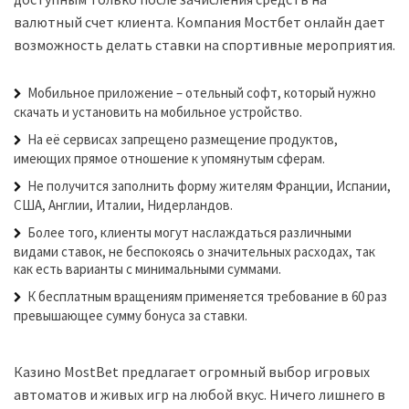
валютный счет клиента. Компания Мостбет онлайн дает
возможность делать ставки на спортивные мероприятия.
Мобильное приложение – отельный софт, который нужно
скачать и установить на мобильное устройство.
На её сервисах запрещено размещение продуктов,
имеющих прямое отношение к упомянутым сферам.
Не получится заполнить форму жителям Франции, Испании,
США, Англии, Италии, Нидерландов.
Более того, клиенты могут наслаждаться различными
видами ставок, не беспокоясь о значительных расходах, так
как есть варианты с минимальными суммами.
К бесплатным вращениям применяется требование в 60 раз
превышающее сумму бонуса за ставки.
Казино MostBet предлагает огромный выбор игровых
автоматов и живых игр на любой вкус. Ничего лишнего в