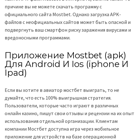
причине вы не можете скачать программу с
официального сайта Mostbet. Однако загрузка APK-
файлов с неофициальных сайтов может быть опасной и
подвергнуть ваш смартфон риску заражения вирусами и
вредоносными программами.
Приложение Mostbet (apk)
Для Android И Ios (iphone И
Ipad)
Если вы хотите в авиатор мостбет выиграть, то не
думайте, что есть 100% выигрышная стратегия.
Пользователи, которые часто играют в различных
онлайн казино, пишут свои отзывы и рецензии на их опыт
использования отдельной организации. Клиентам
компании Мостбет доступна игра через мобильное
приложение для устройств на базе операционной