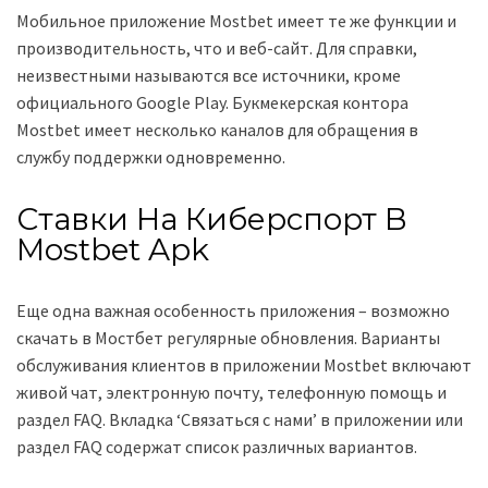
Мобильное приложение Mostbet имеет те же функции и
производительность, что и веб-сайт. Для справки,
неизвестными называются все источники, кроме
официального Google Play. Букмекерская контора
Mostbet имеет несколько каналов для обращения в
службу поддержки одновременно.
Ставки На Киберспорт В
Mostbet Apk
Еще одна важная особенность приложения – возможно
скачать в Мостбет регулярные обновления. Варианты
обслуживания клиентов в приложении Mostbet включают
живой чат, электронную почту, телефонную помощь и
раздел FAQ. Вкладка ‘Связаться с нами’ в приложении или
раздел FAQ содержат список различных вариантов.