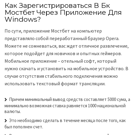
Как Зарегистрироваться В Бк
Мостбет Через Приложение Для
Windows?
По сути, приложение Мостбет на компьютер
представляло собой переработанный браузер Opera.
Можете не сомневаться, вас ждет отличное развлечение,
которое подойдет для новичков и опытных геймеров.
Мобильное приложение – отельный софт, который
нужно скачать и установить на мобильное устройство. В
случае отсутствия стабильного подключения можно
использовать текстовый формат трансляции.
Причем минимальный вывод средств составляет 5000 сума, а
минимально возможная ставка равняется 1000 национальной
валюты.
Это необходимо сделать в течение месяца после того, как
был пополнен счет.