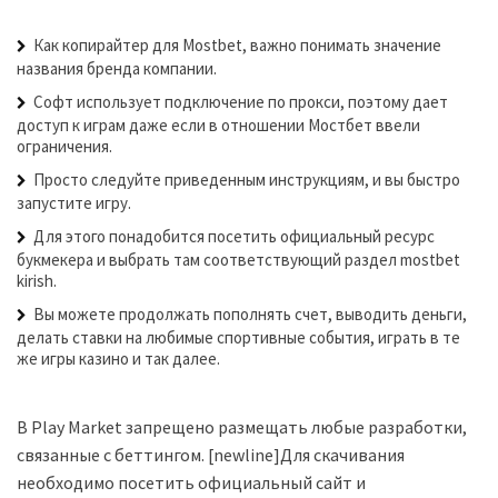
Как копирайтер для Mostbet, важно понимать значение
названия бренда компании.
Софт использует подключение по прокси, поэтому дает
доступ к играм даже если в отношении Мостбет ввели
ограничения.
Просто следуйте приведенным инструкциям, и вы быстро
запустите игру.
Для этого понадобится посетить официальный ресурс
букмекера и выбрать там соответствующий раздел mostbet
kirish.
Вы можете продолжать пополнять счет, выводить деньги,
делать ставки на любимые спортивные события, играть в те
же игры казино и так далее.
В Play Market запрещено размещать любые разработки,
связанные с беттингом. [newline]Для скачивания
необходимо посетить официальный сайт и