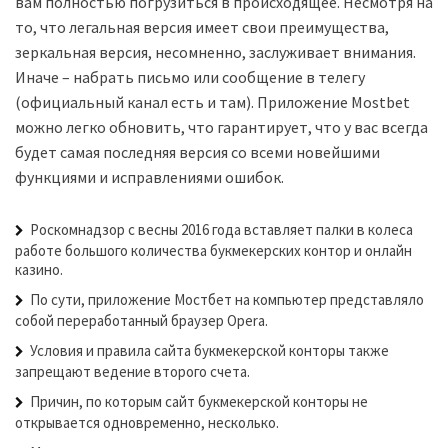
вам полностью погрузиться в происходящее. Несмотря на
то, что легальная версия имеет свои преимущества,
зеркальная версия, несомненно, заслуживает внимания.
Иначе – набрать письмо или сообщение в телегу
(официальный канал есть и там). Приложение Mostbet
можно легко обновить, что гарантирует, что у вас всегда
будет самая последняя версия со всеми новейшими
функциями и исправлениями ошибок.
Роскомнадзор с весны 2016 года вставляет палки в колеса
работе большого количества букмекерских контор и онлайн
казино.
По сути, приложение Мостбет на компьютер представляло
собой переработанный браузер Opera.
Условия и правила сайта букмекерской конторы также
запрещают ведение второго счета.
Причин, по которым сайт букмекерской конторы не
открывается одновременно, несколько.