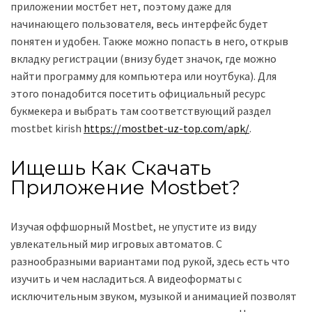
приложении мостбет нет, поэтому даже для
начинающего пользователя, весь интерфейс будет
понятен и удобен. Также можно попасть в него, открыв
вкладку регистрации (внизу будет значок, где можно
найти программу для компьютера или ноутбука). Для
этого понадобится посетить официальный ресурс
букмекера и выбрать там соответствующий раздел
mostbet kirish
https://mostbet-uz-top.com/apk/
.
Ищешь Как Скачать
Приложение Mostbet?
Изучая оффшорный Mostbet, не упустите из виду
увлекательный мир игровых автоматов. С
разнообразными вариантами под рукой, здесь есть что
изучить и чем насладиться. А видеоформаты с
исключительным звуком, музыкой и анимацией позволят