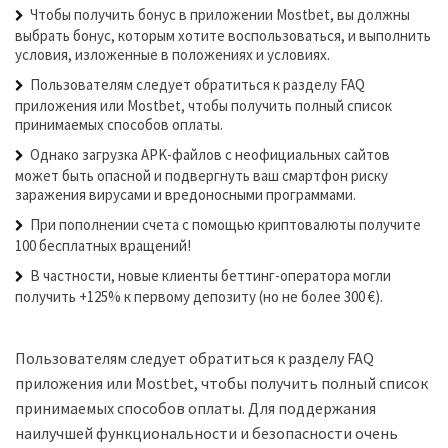
Чтобы получить бонус в приложении Mostbet, вы должны
выбрать бонус, которым хотите воспользоваться, и выполнить
условия, изложенные в положениях и условиях.
Пользователям следует обратиться к разделу FAQ
приложения или Mostbet, чтобы получить полный список
принимаемых способов оплаты.
Однако загрузка APK-файлов с неофициальных сайтов
может быть опасной и подвергнуть ваш смартфон риску
заражения вирусами и вредоносными программами.
При пополнении счета с помощью криптовалюты получите
100 бесплатных вращений!
В частности, новые клиенты беттинг-оператора могли
получить +125% к первому депозиту (но не более 300 €).
Пользователям следует обратиться к разделу FAQ
приложения или Mostbet, чтобы получить полный список
принимаемых способов оплаты. Для поддержания
наилучшей функциональности и безопасности очень