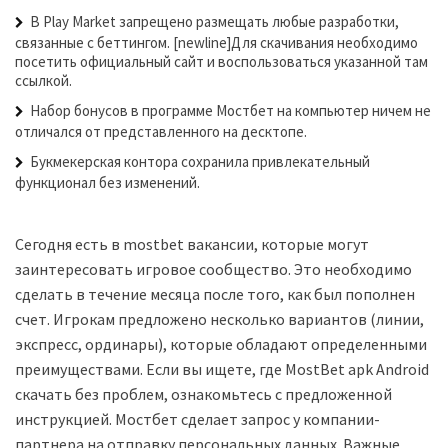
В Play Market запрещено размещать любые разработки,
связанные с беттингом. [newline]Для скачивания необходимо
посетить официальный сайт и воспользоваться указанной там
ссылкой.
Набор бонусов в программе Мостбет на компьютер ничем не
отличался от представленного на десктопе.
Букмекерская контора сохранила привлекательный
функционал без изменений.
Сегодня есть в mostbet вакансии, которые могут
заинтересовать игровое сообщество. Это необходимо
сделать в течение месяца после того, как был пополнен
счет. Игрокам предложено несколько вариантов (линии,
экспресс, ординары), которые обладают определенными
преимуществами. Если вы ищете, где MostBet apk Android
скачать без проблем, ознакомьтесь с предложенной
инструкцией. Мостбет сделает запрос у компании-
партнера на отправку персональных данных. Важные