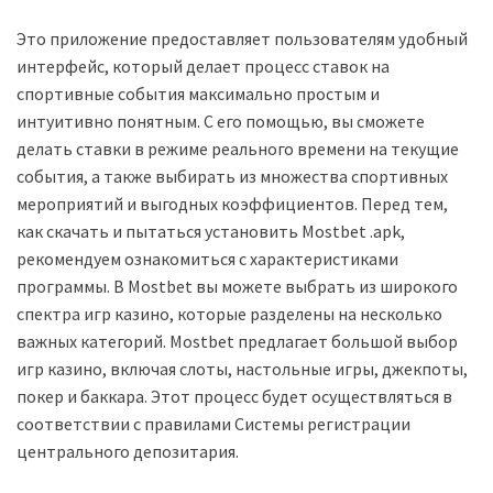
Это приложение предоставляет пользователям удобный
интерфейс, который делает процесс ставок на
спортивные события максимально простым и
интуитивно понятным. С его помощью, вы сможете
делать ставки в режиме реального времени на текущие
события, а также выбирать из множества спортивных
мероприятий и выгодных коэффициентов. Перед тем,
как скачать и пытаться установить Mostbet .apk,
рекомендуем ознакомиться с характеристиками
программы. В Mostbet вы можете выбрать из широкого
спектра игр казино, которые разделены на несколько
важных категорий. Mostbet предлагает большой выбор
игр казино, включая слоты, настольные игры, джекпоты,
покер и баккара. Этот процесс будет осуществляться в
соответствии с правилами Системы регистрации
центрального депозитария.