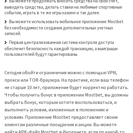
Вы можете продолжать вносить средства на свой счет,
выводить средства, делать ставки на любимые спортивные
события, играть в те же игры казино и так далее.
Вы можете использовать мобильное приложение Mostbet
без необходимости создания дополнительных учетных
записей.
Первая централизованная система контроля доступа
обеспечит безопасность каждой транзакции, а выигрыши
пользователей будут гарантированы.
Сегодня обойти ограничения можно с помощью VPN,
прокси или TOR-браузера. На практике, если ваш телефон
не старше 10 лет, приложение будет корректно работать.
Чтобы получить бонус в приложении Mostbet, вы должны
выбрать бонус, которым хотите воспользоваться, и
выполнить условия, изложенные в положениях и
условиях. Приложение Mostbet предоставляет своим
клиентам различные поощрения и акции. Вы можете
найти APK-файл Mostbet в Интернете, если по какой-то