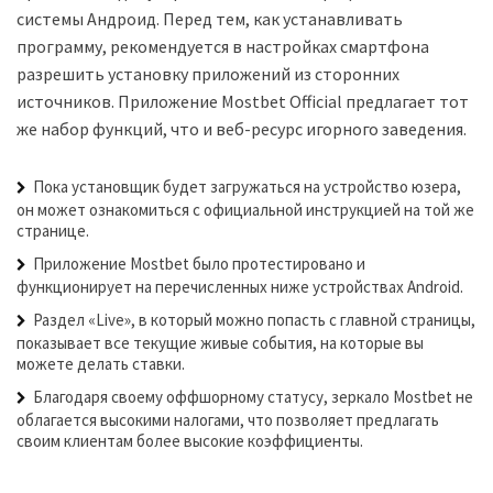
системы Андроид. Перед тем, как устанавливать
программу, рекомендуется в настройках смартфона
разрешить установку приложений из сторонних
источников. Приложение Mostbet Official предлагает тот
же набор функций, что и веб-ресурс игорного заведения.
Пока установщик будет загружаться на устройство юзера,
он может ознакомиться с официальной инструкцией на той же
странице.
Приложение Mostbet было протестировано и
функционирует на перечисленных ниже устройствах Android.
Раздел «Live», в который можно попасть с главной страницы,
показывает все текущие живые события, на которые вы
можете делать ставки.
Благодаря своему оффшорному статусу, зеркало Mostbet не
облагается высокими налогами, что позволяет предлагать
своим клиентам более высокие коэффициенты.