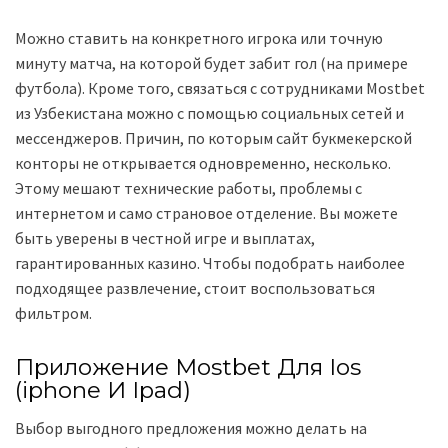
Можно ставить на конкретного игрока или точную
минуту матча, на которой будет забит гол (на примере
футбола). Кроме того, связаться с сотрудниками Mostbet
из Узбекистана можно с помощью социальных сетей и
мессенджеров. Причин, по которым сайт букмекерской
конторы не открывается одновременно, несколько.
Этому мешают технические работы, проблемы с
интернетом и само страновое отделение. Вы можете
быть уверены в честной игре и выплатах,
гарантированных казино. Чтобы подобрать наиболее
подходящее развлечение, стоит воспользоваться
фильтром.
Приложение Mostbet Для Ios
(iphone И Ipad)
Выбор выгодного предложения можно делать на