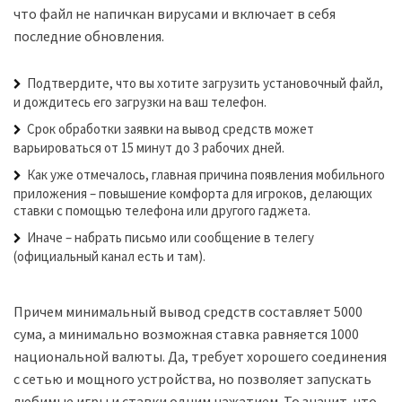
что файл не напичкан вирусами и включает в себя
последние обновления.
Подтвердите, что вы хотите загрузить установочный файл,
и дождитесь его загрузки на ваш телефон.
Срок обработки заявки на вывод средств может
варьироваться от 15 минут до 3 рабочих дней.
Как уже отмечалось, главная причина появления мобильного
приложения – повышение комфорта для игроков, делающих
ставки с помощью телефона или другого гаджета.
Иначе – набрать письмо или сообщение в телегу
(официальный канал есть и там).
Причем минимальный вывод средств составляет 5000
сума, а минимально возможная ставка равняется 1000
национальной валюты. Да, требует хорошего соединения
с сетью и мощного устройства, но позволяет запускать
любимые игры и ставки одним нажатием. То значит, что