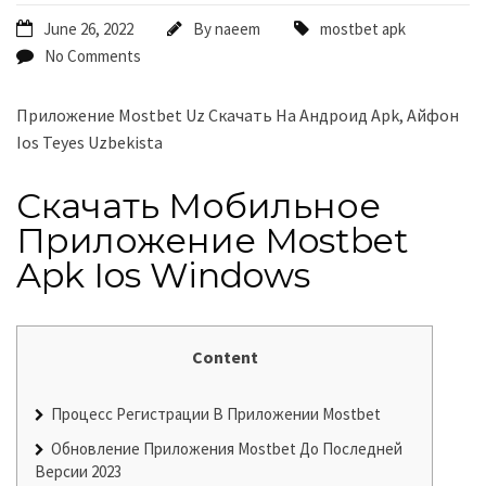
June 26, 2022
By
naeem
mostbet apk
No Comments
Приложение Mostbet Uz Скачать На Андроид Apk, Айфон
Ios Teyes Uzbekista
Скачать Мобильное
Приложение Mostbet
Apk Ios Windows
Content
Процесс Регистрации В Приложении Mostbet
Обновление Приложения Mostbet До Последней
Версии 2023