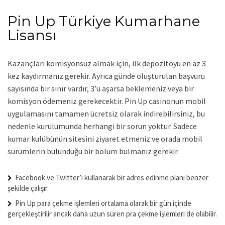
Pin Up Türkiye Kumarhane
Lisansı
Kazançları komisyonsuz almak için, ilk depozitoyu en az 3
kez kaydırmanız gerekir. Ayrıca günde oluşturulan başvuru
sayısında bir sınır vardır, 3’ü aşarsa beklemeniz veya bir
komisyon ödemeniz gerekecektir. Pin Up casinonun mobil
uygulamasını tamamen ücretsiz olarak indirebilirsiniz, bu
nedenle kurulumunda herhangi bir sorun yoktur. Sadece
kumar kulübünün sitesini ziyaret etmeniz ve orada mobil
sürümlerin bulunduğu bir bölüm bulmanız gerekir.
Facebook ve Twitter’ı kullanarak bir adres edinme planı benzer
şekilde çalışır.
Pin Up para çekme işlemleri ortalama olarak bir gün içinde
gerçekleştirilir ancak daha uzun süren pra çekme işlemleri de olabilir.