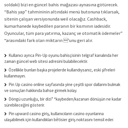
soldaki) bizi en güncel bahis mağazası aynasına götürecek.
“Bahis yap” tahmininin altındaki menü butonuna tıklarsak,
sitenin çalışan versiyonunda weil olacağız. Cashback,
kumarhanede kaybedilen paranın bir kısmının iadesidir.
Oyuncular, tüm para yatırma, kazanç ve otomatik ödemeler”
“arasındaki fark olan miktarın ’unu geri alır.
Kullanıcı ayrıca Pin-Up oyunu bahisçisinin telgraf kanalında her
zaman güncel web sitesi adresini bulabilecektir.
Özellikle bunları başka projelerde kullandıysanız, eski şifreleri
kullanmayın.
Pin Up casino online sayfasında yine çeşitli spor dallarını bulmak
ve sonuçları hakkında bahse girmek kolay.
Döngü uzunluğu, bir dizi” “kaybeden/kazanan dönüşün ne kadar
sürebileceğini gösterir.
Pin upward casino giriş, kullanıcıların casino oyunlarına
ulaşabilmek için kullandıkları bêtisier giriş noktasını temsil eder.