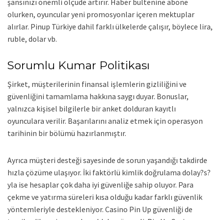
şansınızı önemli ölçüde artırır. Haber bültenine abone
olurken, oyuncular yeni promosyonlar içeren mektuplar
alırlar. Pinup Türkiye dahil farklı ülkelerde çalışır, böylece lira,
ruble, dolar vb.
Sorumlu Kumar Politikası
Şirket, müşterilerinin finansal işlemlerin gizliliğini ve
güvenliğini tamamlama hakkına saygı duyar. Bonuslar,
yalnızca kişisel bilgilerle bir anket dolduran kayıtlı
oyunculara verilir. Başarılarını analiz etmek için operasyon
tarihinin bir bölümü hazırlanmıştır.
Ayrıca müşteri desteği sayesinde de sorun yaşandığı takdirde
hızla çözüme ulaşıyor. İki faktörlü kimlik doğrulama dolay?s?
yla ise hesaplar çok daha iyi güvenliğe sahip oluyor. Para
çekme ve yatırma süreleri kısa olduğu kadar farklı güvenlik
yöntemleriyle destekleniyor. Casino Pin Up güvenliği de