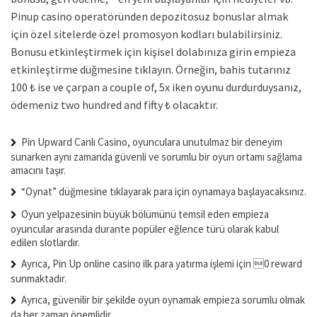
Pinup casino operatöründen depozitosuz bonuslar almak
için özel sitelerde özel promosyon kodları bulabilirsiniz.
Bonusu etkinleştirmek için kişisel dolabınıza girin empieza
etkinleştirme düğmesine tıklayın. Örneğin, bahis tutarınız
100 ₺ ise ve çarpan a couple of, 5x iken oyunu durdurduysanız,
ödemeniz two hundred and fifty ₺ olacaktır.
Pin Upward Canlı Casino, oyunculara unutulmaz bir deneyim
sunarken aynı zamanda güvenli ve sorumlu bir oyun ortamı sağlama
amacını taşır.
“Oynat” düğmesine tıklayarak para için oynamaya başlayacaksınız.
Oyun yelpazesinin büyük bölümünü temsil eden empieza
oyuncular arasında durante popüler eğlence türü olarak kabul
edilen slotlardır.
Ayrıca, Pin Up online casino ilk para yatırma işlemi için 0 reward
sunmaktadır.
Ayrıca, güvenilir bir şekilde oyun oynamak empieza sorumlu olmak
da her zaman önemlidir.