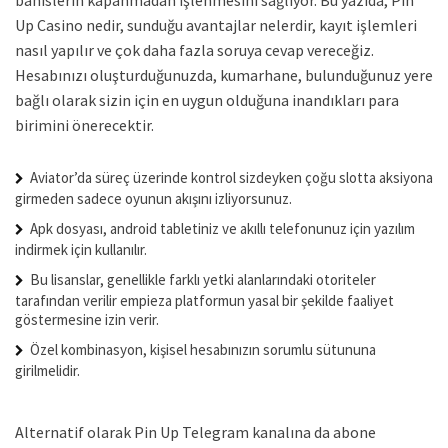
bahislerin kapanmadan işlenmesini sağlıyor. Bu yazıda, Pin
Up Casino nedir, sunduğu avantajlar nelerdir, kayıt işlemleri
nasıl yapılır ve çok daha fazla soruya cevap vereceğiz.
Hesabınızı oluşturduğunuzda, kumarhane, bulunduğunuz yere
bağlı olarak sizin için en uygun olduğuna inandıkları para
birimini önerecektir.
Aviator’da süreç üzerinde kontrol sizdeyken çoğu slotta aksiyona
girmeden sadece oyunun akışını izliyorsunuz.
Apk dosyası, android tabletiniz ve akıllı telefonunuz için yazılım
indirmek için kullanılır.
Bu lisanslar, genellikle farklı yetki alanlarındaki otoriteler
tarafından verilir empieza platformun yasal bir şekilde faaliyet
göstermesine izin verir.
Özel kombinasyon, kişisel hesabınızın sorumlu sütununa
girilmelidir.
Alternatif olarak Pin Up Telegram kanalına da abone