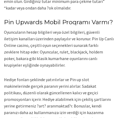
emin olun. Girdiğiniz tutar minimum para çekme tutarı”
“kadar veya ondan daha ?ok olmalıdır.
Pin Upwards Mobil Proqramı Varmı?
Oyuncuların hesap bilgileri veya özel bilgileri, güvenli
iletişim kanalları üzerinden paylaşılır ve korunur. Pin Up Canlı
Online casino, çeşitli oyun seçenekleri sunarak farklı
zevklere hitap eder. Oyuncular, rulet, blackjack, holdem
poker, bakara gibi klasik kumarhane oyunlarını canlı
krupiyeler eşliğinde oynayabilirler.
Hediye fonları şeklinde yatırılırlar ve Pin up slot
makinelerinde gerçek paranın yerini alırlar. Sadakat
politikası, düzenli olarak güncellenen kalıcı ve geçici
promosyonları içerir. Hediye alabilmek için çekiliş şartlarını
yerine getirmeniz ?art? aranmaktad?r. Bonuslar, kendi
paranızı daha az kullanmanıza izin verdiği için kazanma