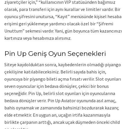
ziyaretçiler için,” “kullanıcının VIP statüsünden bağımsız
olarak, para transferi için aynı kurallar ve limitler vardır. Bir
oyuncu şifresini unutursa, “Kayıt” menüsünde kişisel hesaba
erişimi geri yüklemeye yardımcı olacak özel bir “Şifremi
Unuttum” sekmesi vardır. Yani, gün boyunca tüm kazancınızı
kartınıza veya hesabınıza alırsınız.
Pin Up Geniş Oyun Seçenekleri
Siteye kaydolduktan sonra, kaybedenlerin olmadığı piyango
çekilişine katılabileceksiniz. Belirli sayıda bahis için,
oyuncuya bir piyango bileti açma fırsatı verilir. Slot oyunları
seven oyuncular için bedava dönüşler, çekici bir bonus
seçeneğidir. Pin Up, belirli slot oyunları için oyuncularına
bedava dönüşler verir. Pin Up Aviator oyununda asıl amaç,
bahis oynamak ve zamanında bahsinizi bozdurarak kazanç
elde etmektir. En uygun an, uçağın irtifa kazanmasıyla
birlikte çarpanın arttığı, ancak uçak düşmeden önceki child