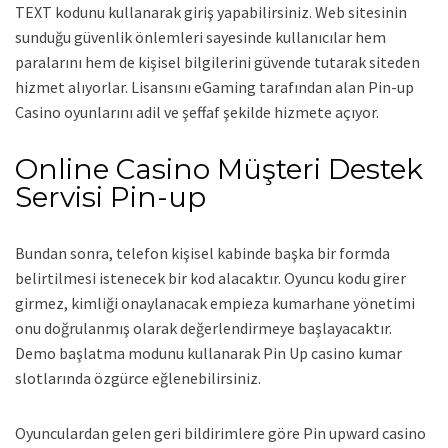
TEXT kodunu kullanarak giriş yapabilirsiniz. Web sitesinin
sunduğu güvenlik önlemleri sayesinde kullanıcılar hem
paralarını hem de kişisel bilgilerini güvende tutarak siteden
hizmet alıyorlar. Lisansını eGaming tarafından alan Pin-up
Casino oyunlarını adil ve şeffaf şekilde hizmete açıyor.
Online Casino Müşteri Destek
Servisi Pin-up
Bundan sonra, telefon kişisel kabinde başka bir formda
belirtilmesi istenecek bir kod alacaktır. Oyuncu kodu girer
girmez, kimliği onaylanacak empieza kumarhane yönetimi
onu doğrulanmış olarak değerlendirmeye başlayacaktır.
Demo başlatma modunu kullanarak Pin Up casino kumar
slotlarında özgürce eğlenebilirsiniz.
Oyunculardan gelen geri bildirimlere göre Pin upward casino