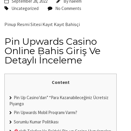
September 28, 2022
By
naeem
Uncategorized
No Comments
Pinup Resmi Sitesi Kayıt Kayıt Bahisçi
Pin Upwards Casino
Online Bahis Giriş Ve
Detaylı İnceleme
Content
Pin Up Casino’dan” “Para Kazanabileceğiniz Ücretsiz
Piyango
Pin Upwards Mobil Proqramı Varmı?
Sorumlu Kumar Politikası