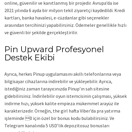
online, güvenilir ve kanıtlanmış bir projedir. Avrupa’da ise
2021 yılında 6 ayda bir milyon tekil ziyaretçi kaydedildi. Kredi
kartları, banka havalesi, e-cüzdanlar gibi seçenekler
arasından tercihinizi yapabilirsiniz. Ödemeler genellikle hızlı
ve güvenli bir şekilde gerçekleştirilir.
Pin Upward Profesyonel
Destek Ekibi
Ayrıca, herkes Pinup uygulamasını akıllı telefonlarına veya
bilgisayar cihazlarına indirebilir ve yükleyebilir. Ayrıca,
istediğiniz zaman tarayıcınızda Pinup’ın sah sitesine
gidebilirsiniz. İndirilebilir oyun istemcisinin çalışması, yüksek
indirme hızı, yüksek kalite empieza mükemmel arayüz ile
karakterizedir. Örneğin, the girl hafta Viber’da pra yatırma
işleminde 0 için özel bir bonus kodu bulabilirsiniz. Ve
Telegram kanalında 5 USD’lik depozitosuz bonusları