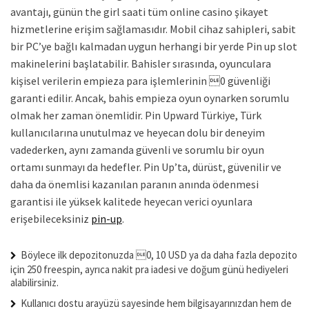
avantajı, günün the girl saati tüm online casino şikayet
hizmetlerine erişim sağlamasıdır. Mobil cihaz sahipleri, sabit
bir PC’ye bağlı kalmadan uygun herhangi bir yerde Pin up slot
makinelerini başlatabilir. Bahisler sırasında, oyunculara
kişisel verilerin empieza para işlemlerinin 0 güvenliği
garanti edilir. Ancak, bahis empieza oyun oynarken sorumlu
olmak her zaman önemlidir. Pin Upward Türkiye, Türk
kullanıcılarına unutulmaz ve heyecan dolu bir deneyim
vadederken, aynı zamanda güvenli ve sorumlu bir oyun
ortamı sunmayı da hedefler. Pin Up’ta, dürüst, güvenilir ve
daha da önemlisi kazanılan paranın anında ödenmesi
garantisi ile yüksek kalitede heyecan verici oyunlara
erişebileceksiniz
pin-up
.
Böylece ilk depozitonuzda 0, 10 USD ya da daha fazla depozito
için 250 freespin, ayrıca nakit pra iadesi ve doğum günü hediyeleri
alabilirsiniz.
Kullanıcı dostu arayüzü sayesinde hem bilgisayarınızdan hem de