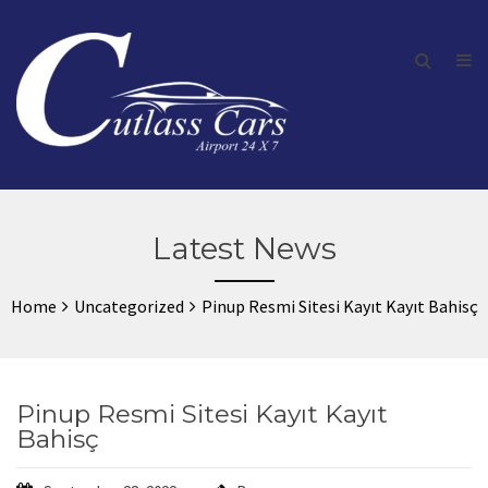
Latest News
Home
Uncategorized
Pinup Resmi Sitesi Kayıt Kayıt Bahisç
Pinup Resmi Sitesi Kayıt Kayıt
Bahisç