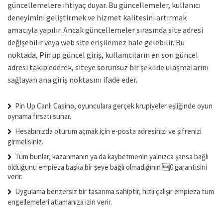
güncellemelere ihtiyaç duyar. Bu güncellemeler, kullanıcı
deneyimini geliştirmek ve hizmet kalitesini artırmak
amacıyla yapılır. Ancak güncellemeler sırasında site adresi
değişebilir veya web site erişilemez hale gelebilir. Bu
noktada, Pin up güncel giriş, kullanıcıların en son güncel
adresi takip ederek, siteye sorunsuz bir şekilde ulaşmalarını
sağlayan ana giriş noktasını ifade eder.
Pin Up Canlı Casino, oyunculara gerçek krupiyeler eşliğinde oyun
oynama fırsatı sunar.
Hesabınızda oturum açmak için e-posta adresinizi ve şifrenizi
girmelisiniz.
Tüm bunlar, kazanmanın ya da kaybetmenin yalnızca şansa bağlı
olduğunu empieza başka bir şeye bağlı olmadığının 0 garantisini
verir.
Uygulama benzersiz bir tasarıma sahiptir, hızlı çalışır empieza tüm
engellemeleri atlamanıza izin verir.