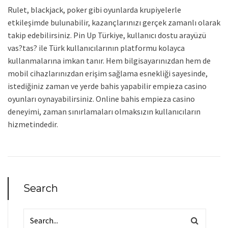
Rulet, blackjack, poker gibi oyunlarda krupiyelerle
etkileşimde bulunabilir, kazançlarınızı gerçek zamanlı olarak
takip edebilirsiniz. Pin Up Türkiye, kullanıcı dostu arayüzü
vas?tas? ile Türk kullanıcılarının platformu kolayca
kullanmalarına imkan tanır. Hem bilgisayarınızdan hem de
mobil cihazlarınızdan erişim sağlama esnekliği sayesinde,
istediğiniz zaman ve yerde bahis yapabilir empieza casino
oyunları oynayabilirsiniz. Online bahis empieza casino
deneyimi, zaman sınırlamaları olmaksızın kullanıcıların
hizmetindedir.
Search