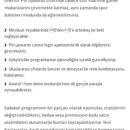
önerilir. Pin Upwards sitesinde sadece slot machine game
makaralarını çevirmekle kalmaz, aynı zamanda spor
bahisleri modunda da eğlenebilirsiniz.
Mevduat teşviklerinde 0’den 5’e artırılmış bir limit
sağlayacaklar.
Pin upwards casino login aşamasında ilk olarak bilgilerinizi
gireceksiniz.
Geliştiriciler programlarının işlevselliğini sürekli güncelliyorlar.
Uluslararası ofislerde benzer ve deneysel bir renk kombinasyonu
bulunamaz.
Aviator’ı hem demo modunda hem de gerçek parayla
oynayabilirsiniz.
Sadakat programının bir parçası olarak oyuncular, statülerini
değiştirebildikleri, hediye veya promosyon kodu satın
alabildikleri durumlarda bunları harcayabiliyorlar. Yeni
başlayanlar, kayıt prosedürünü tamamladıktan hemen sonra