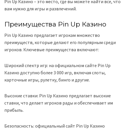
Pin Up Казино – это место, где вы можете найти все, что
вам нужно для игры и развлечений.
Преимущества Pin Up Казино
Pin Up Казино предлагает игрокам множество
преимуществ, которые делают его популярным среди
игроков. Ключевые преимущества включают:
Широкий спектр игр: на официальном сайте Pin Up
Казино доступно более 3 000 игр, включая слоты,
карточные игры, рулетку, бинго и другие.
Высокие ставки: Pin Up Казино предлагает высокие
ставки, что делает игроков рады и обеспечивает им
прибыль.
Безопасность: официальный сайт Pin Up Казино