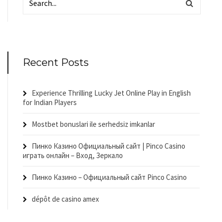
Recent Posts
Experience Thrilling Lucky Jet Online Play in English
for Indian Players
Mostbet bonuslari ile serhedsiz imkanlar
Пинко Казино Официальный сайт | Pinco Casino
играть онлайн – Вход, Зеркало
Пинко Казино – Официальный сайт Pinco Casino
dépôt de casino amex