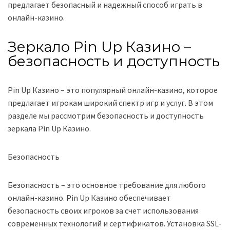
предлагает безопасный и надежный способ играть в
онлайн-казино.
Зеркало Pin Up Казино –
безопасность и доступность
Pin Up Казино – это популярный онлайн-казино, которое
предлагает игрокам широкий спектр игр и услуг. В этом
разделе мы рассмотрим безопасность и доступность
зеркала Pin Up Казино.
Безопасность
Безопасность – это основное требование для любого
онлайн-казино. Pin Up Казино обеспечивает
безопасность своих игроков за счет использования
современных технологий и сертификатов. Установка SSL-