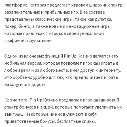
платформа, которая предлагает игрокам широкий спектр
развлекательных и прибыльных игр. В ее составе
представлены классические игры, такие как рулетка,
покер, бинго, а также новые и инновационные игры,
которые привлекают игроков своей уникальной
графикой и функциями.
Одной из ключевых функций Pin Up Казино является его
мобильная версия, которая позволяет игрокам играть в
любое время и из любого места, имея доступ к интернету.
Это особенно удобно для тех, кто предпочитает играть
на ходу или в дороге.
Кроме того, Pin Up Казино предлагает игрокам широкий
спектр бонусов и акций, которые помогают увеличить их
выигрыш. Некоторые из них включают в себя
приветственные бонусы, бесплатные спины,