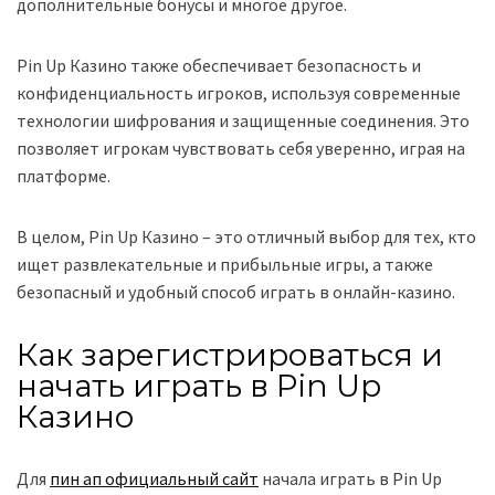
дополнительные бонусы и многое другое.
Pin Up Казино также обеспечивает безопасность и
конфиденциальность игроков, используя современные
технологии шифрования и защищенные соединения. Это
позволяет игрокам чувствовать себя уверенно, играя на
платформе.
В целом, Pin Up Казино – это отличный выбор для тех, кто
ищет развлекательные и прибыльные игры, а также
безопасный и удобный способ играть в онлайн-казино.
Как зарегистрироваться и
начать играть в Pin Up
Казино
Для
пин ап официальный сайт
начала играть в Pin Up