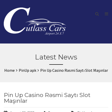
Latest News
Home
PinUp apk
Pin Up Casino Rəsmi Saytı Slot Maşınlar
Pin Up Casino Rəsmi Saytı Slot
Maşınlar