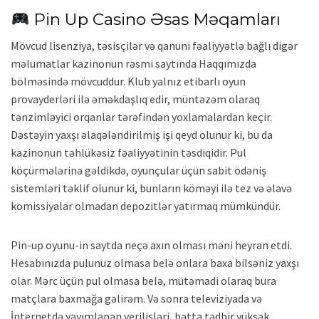
Pin Up Casino Əsas Məqamları
Mövcud lisenziya, təsisçilər və qanuni fəaliyyətlə bağlı digər
məlumatlar kazinonun rəsmi saytında Haqqımızda
bölməsində mövcuddur. Klub yalnız etibarlı oyun
provayderləri ilə əməkdaşlıq edir, müntəzəm olaraq
tənzimləyici orqanlar tərəfindən yoxlamalardan keçir.
Dəstəyin yaxşı əlaqələndirilmiş işi qeyd olunur ki, bu da
kazinonun təhlükəsiz fəaliyyətinin təsdiqidir. Pul
köçürmələrinə gəldikdə, oyunçular üçün sabit ödəniş
sistemləri təklif olunur ki, bunların köməyi ilə tez və əlavə
komissiyalar olmadan depozitlər yatırmaq mümkündür.
Pin-up oyunu-in saytda neçə axın olması məni heyran etdi.
Hesabınızda pulunuz olmasa belə onlara baxa bilsəniz yaxşı
olar. Mərc üçün pul olmasa belə, mütəmadi olaraq bura
matçlara baxmağa gəlirəm. Və sonra televiziyada və
İnternetdə yayımlanan verilişləri, hətta tədbir yüksək