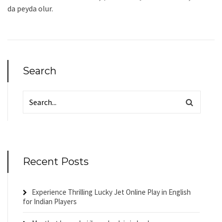
da peyda olur.
Search
Recent Posts
Experience Thrilling Lucky Jet Online Play in English
for Indian Players