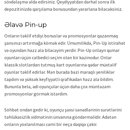
sövdələşmə əldə edirsiniz. Qeydiyyatdan dərhal sonra ilk
depozitinizdə qarşılama bonusundan yararlana biləcəksiniz.
Əlavə Pin-up
Onların təklif etdiyi bonuslar və promosyonlar qazanmaq
şansınızı artırmağa kömək edir. Ümumilikdə, Pin-Up istirahət
və oyundan həzz ala biləcəyim yerdir. Pin-Up onlayn qumar
oyunları üçün cəlbedici seçim olan bir kazinodur. Onlar
klassik slotlardan tutmuş kart oyunlarına qədər müxtəlif
oyunlar təklif edirlər. Mən burada bəzi maraqlı yeniliklər
tapdım və yüksək keyfiyyətli qrafikadan həzz ala bildim.
Bununla belə, adi oyunçular üçün daha çox müntəzəm
promosyonlar görmək istərdim.
Söhbət ondan gedir ki, oyunçu şəxsi sənədlərinin surətlərini
təhlükəsizlik xidmətinin ünvanına göndərməlidir. Adətən
onların yoxlanılması cəmi bir neçə dəqiqə çəkir.