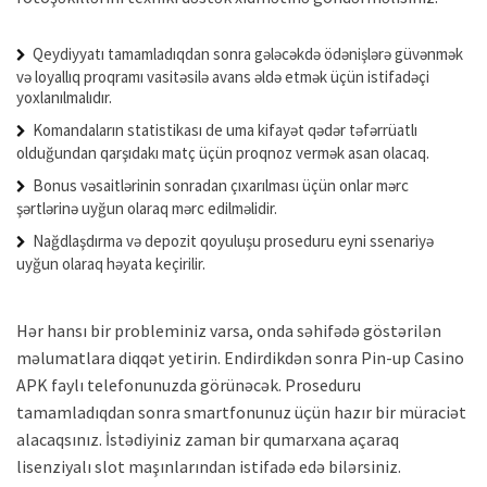
Qeydiyyatı tamamladıqdan sonra gələcəkdə ödənişlərə güvənmək
və loyallıq proqramı vasitəsilə avans əldə etmək üçün istifadəçi
yoxlanılmalıdır.
Komandaların statistikası de uma kifayət qədər təfərrüatlı
olduğundan qarşıdakı matç üçün proqnoz vermək asan olacaq.
Bonus vəsaitlərinin sonradan çıxarılması üçün onlar mərc
şərtlərinə uyğun olaraq mərc edilməlidir.
Nağdlaşdırma və depozit qoyuluşu proseduru eyni ssenariyə
uyğun olaraq həyata keçirilir.
Hər hansı bir probleminiz varsa, onda səhifədə göstərilən
məlumatlara diqqət yetirin. Endirdikdən sonra Pin-up Casino
APK faylı telefonunuzda görünəcək. Proseduru
tamamladıqdan sonra smartfonunuz üçün hazır bir müraciət
alacaqsınız. İstədiyiniz zaman bir qumarxana açaraq
lisenziyalı slot maşınlarından istifadə edə bilərsiniz.