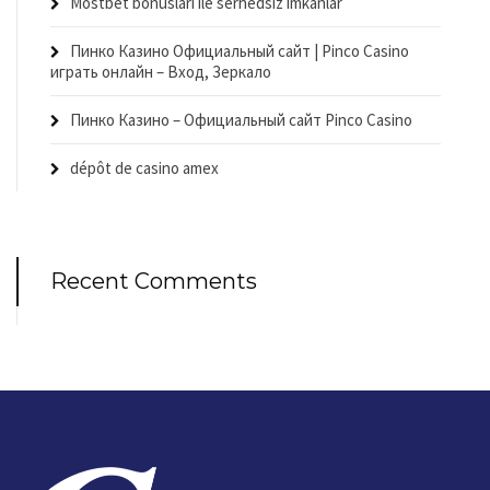
Mostbet bonuslari ile serhedsiz imkanlar
Пинко Казино Официальный сайт | Pinco Casino
играть онлайн – Вход, Зеркало
Пинко Казино – Официальный сайт Pinco Casino
dépôt de casino amex
Recent Comments