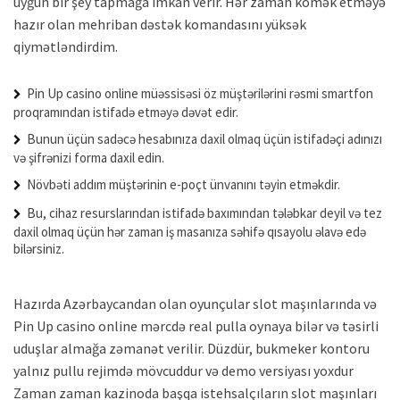
uyğun bir şey tapmağa imkan verir. Hər zaman kömək etməyə
hazır olan mehriban dəstək komandasını yüksək
qiymətləndirdim.
Pin Up casino online müəssisəsi öz müştərilərini rəsmi smartfon
proqramından istifadə etməyə dəvət edir.
Bunun üçün sadəcə hesabınıza daxil olmaq üçün istifadəçi adınızı
və şifrənizi forma daxil edin.
Növbəti addım müştərinin e-poçt ünvanını təyin etməkdir.
Bu, cihaz resurslarından istifadə baxımından tələbkar deyil və tez
daxil olmaq üçün hər zaman iş masanıza səhifə qısayolu əlavə edə
bilərsiniz.
Hazırda Azərbaycandan olan oyunçular slot maşınlarında və
Pin Up casino online mərcdə real pulla oynaya bilər və təsirli
uduşlar almağa zəmanət verilir. Düzdür, bukmeker kontoru
yalnız pullu rejimdə mövcuddur və demo versiyası yoxdur
Zaman zaman kazinoda başqa istehsalçıların slot maşınları