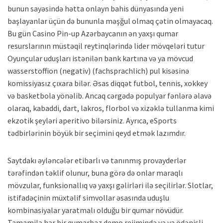
bunun sayəsində hətta onlayn bahis dünyasında yeni
başlayanlar üçün də bununla məşğul olmaq çətin olmayacaq.
Bu gün Casino Pin-up Azərbaycanın ən yaxşı qumar
resurslarının müstəqil reytinqlərində lider mövqeləri tutur
Oyunçular uduşları istənilən bank kartına və ya mövcud
wasserstoffion (negativ) (fachsprachlich) pul kisəsinə
komissiyasız çıxara bilər. Əsas diqqət futbol, ​​tennis, xokkey
və basketbola yönəlib. Ancaq cərgədə populyar fənlərə əlavə
olaraq, kabaddi, dart, lakros, florbol və xizəklə tullanma kimi
ekzotik şeyləri aperitivo bilərsiniz. Ayrıca, eSports
tədbirlərinin böyük bir seçimini qeyd etmək lazımdır.
Saytdakı əyləncələr etibarlı və tanınmış provayderlər
tərəfindən təklif olunur, buna görə də onlar maraqlı
mövzular, funksionallıq və yaxşı gəlirləri ilə seçilirlər. Slotlar,
istifadəçinin müxtəlif simvollar əsasında uduşlu
kombinasiyalar yaratmalı olduğu bir qumar növüdür.
Tamamilə hər bir qumarbaz demo rejimində və ya ödənişli