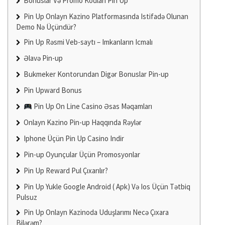
Bonuslar Və Promo Kodları Pin Up
Pin Up Onlayn Kazino Platformasında Istifadə Olunan
Demo Nə Üçündür?
Pin Up Rəsmi Veb-saytı – Imkanların Icmalı
Əlavə Pin-up
Bukmeker Kontorundan Digər Bonuslar Pin-up
Pin Upward Bonus
Pin Up On Line Casino Əsas Məqamları
Onlayn Kazino Pin-up Haqqında Rəylər
Iphone Üçün Pin Up Casino Indir
Pin-up Oyunçular Üçün Promosyonlar
Pin Up Reward Pul Çıxarılır?
Pin Up Yukle Google Android ( Apk) Və Ios Üçün Tətbiq
Pulsuz
Pin Up Onlayn Kazinoda Uduşlarımı Necə Çıxara
Bilərəm?