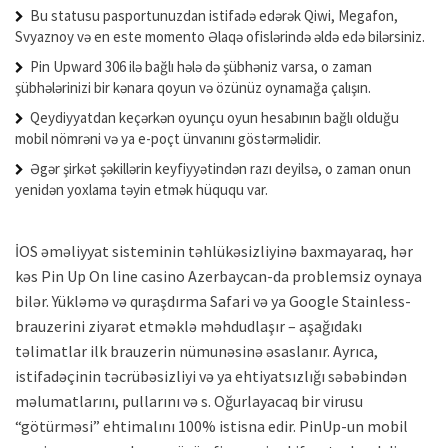
Bu statusu pasportunuzdan istifadə edərək Qiwi, Megafon,
Svyaznoy və en este momento Əlaqə ofislərində əldə edə bilərsiniz.
Pin Upward 306 ilə bağlı hələ də şübhəniz varsa, o zaman
şübhələrinizi bir kənara qoyun və özünüz oynamağa çalışın.
Qeydiyyatdan keçərkən oyunçu oyun hesabının bağlı olduğu
mobil nömrəni və ya e-poçt ünvanını göstərməlidir.
Əgər şirkət şəkillərin keyfiyyətindən razı deyilsə, o zaman onun
yenidən yoxlama təyin etmək hüququ var.
İOS əməliyyat sisteminin təhlükəsizliyinə baxmayaraq, hər
kəs Pin Up On line casino Azerbaycan-da problemsiz oynaya
bilər. Yükləmə və quraşdırma Safari və ya Google Stainless-
brauzerini ziyarət etməklə məhdudlaşır – aşağıdakı
təlimatlar ilk brauzerin nümunəsinə əsaslanır. Ayrıca,
istifadəçinin təcrübəsizliyi və ya ehtiyatsızlığı səbəbindən
məlumatlarını, pullarını və s. Oğurlayacaq bir virusu
“götürməsi” ehtimalını 100% istisna edir. PinUp-un mobil