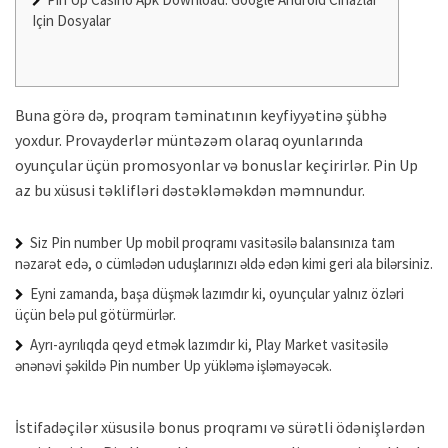
Için Dosyalar
Buna görə də, proqram təminatının keyfiyyətinə şübhə
yoxdur. Provayderlər müntəzəm olaraq oyunlarında
oyunçular üçün promosyonlar və bonuslar keçirirlər. Pin Up
az bu xüsusi təklifləri dəstəkləməkdən məmnundur.
Siz Pin number Up mobil proqramı vasitəsilə balansınıza tam
nəzarət edə, o cümlədən uduşlarınızı əldə edən kimi geri ala bilərsiniz.
Eyni zamanda, başa düşmək lazımdır ki, oyunçular yalnız özləri
üçün belə pul götürmürlər.
Ayrı-ayrılıqda qeyd etmək lazımdır ki, Play Market vasitəsilə
ənənəvi şəkildə Pin number Up yükləmə işləməyəcək.
İstifadəçilər xüsusilə bonus proqramı və sürətli ödənişlərdən