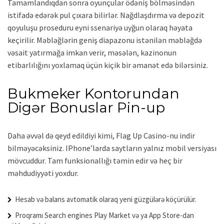
Tamamlandıqdan sonra oyunçular ödəniş bölməsindən
istifadə edərək pul çıxara bilirlər. Nağdlaşdırma və depozit
qoyuluşu proseduru eyni ssenariyə uyğun olaraq həyata
keçirilir. Məbləğlərin geniş diapazonu istənilən məbləğdə
vəsait yatırmağa imkan verir, məsələn, kazinonun
etibarlılığını yoxlamaq üçün kiçik bir əmanət edə bilərsiniz.
Bukmeker Kontorundan
Digər Bonuslar Pin-up
Daha əvvəl də qeyd edildiyi kimi, Flag Up Casino-nu indir
bilməyəcəksiniz. IPhone’larda saytların yalnız mobil versiyası
mövcuddur. Tam funksionallığı təmin edir və heç bir
məhdudiyyəti yoxdur.
Hesab və balans avtomatik olaraq yeni güzgülərə köçürülür.
Proqramı Search engines Play Market və ya App Store-dan