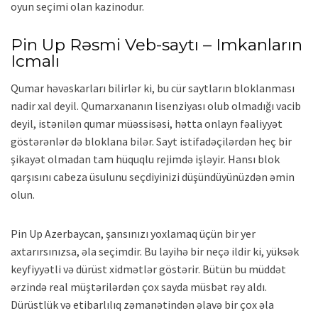
oyun seçimi olan kazinodur.
Pin Up Rəsmi Veb-saytı – Imkanların
Icmalı
Qumar həvəskarları bilirlər ki, bu cür saytların bloklanması
nadir xal deyil. Qumarxananın lisenziyası olub olmadığı vacib
deyil, istənilən qumar müəssisəsi, hətta onlayn fəaliyyət
göstərənlər də bloklana bilər. Sayt istifadəçilərdən heç bir
şikayət olmadan tam hüquqlu rejimdə işləyir. Hansı blok
qarşısını cabeza üsulunu seçdiyinizi düşündüyünüzdən əmin
olun.
Pin Up Azerbaycan, şansınızı yoxlamaq üçün bir yer
axtarırsınızsa, əla seçimdir. Bu layihə bir neçə ildir ki, yüksək
keyfiyyətli və dürüst xidmətlər göstərir. Bütün bu müddət
ərzində real müştərilərdən çox sayda müsbət rəy aldı.
Dürüstlük və etibarlılıq zəmanətindən əlavə bir çox əla