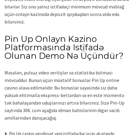
bilərlər. Siz onu yalnız istifadəçi minimum mövcud məbləğ
üçün onlayn kazinoda depozit qoyduqdan sonra əldə edə
bilərsiniz.
Pin Up Onlayn Kazino
Platformasında Istifadə
Olunan Demo Nə Üçündür?
Məsələn, pulsuz video verilişlər və statistika bölməsi
mövcuddur. Bunun üçün müxtəlif bonuslar Pin Up online
casino əlavə edilməlidir. Bu bonuslar sayəsində siz daha
yüksək ehtimalla ekspress-betlərdən və en este momento
tək bahalaşandan uduşlarınızı artıra bilərsiniz. Sizə Pin-Up
saytında 306. com aşağıda idman bahislərinin digər vacib
amillərindən danışacağıq.
Pin Up casino qeydiyyat yeni istifadəçilər üçün əlçatandır.