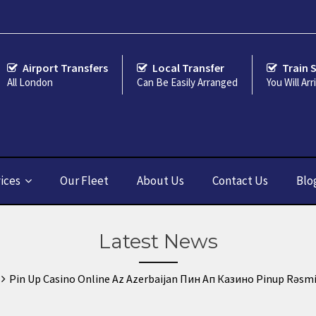
Airport Transfers
Local Transfer
Train 
All London
Can Be Easily Arranged
You Will Ar
ices
Our Fleet
About Us
Contact Us
Blo
Latest News
Pin Up Casino Online Az Azerbaijan Пин Ап Казино Pinup Rəsmi 