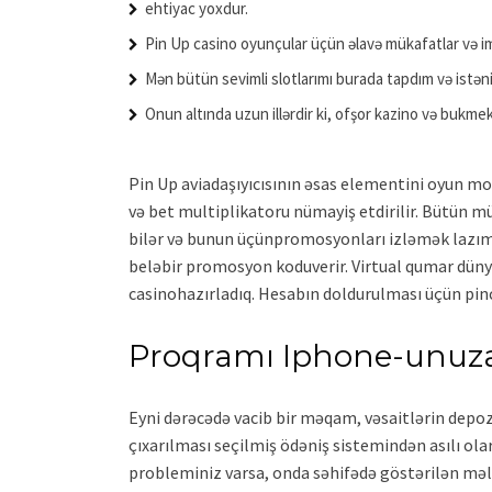
ehtiyac yoxdur.
Pin Up casino oyunçular üçün əlavə mükafatlar və imt
Mən bütün sevimli slotlarımı burada tapdım və istən
Onun altında uzun illərdir ki, ofşor kazino və bukmek
Pin Up aviadaşıyıcısının əsas elementini oyun m
və bet multiplikatoru nümayiş etdirilir. Bütün 
bilər və bunun üçünpromosyonları izləmək lazım
beləbir promosyon koduverir. Virtual qumar dün
casinohazırladıq. Hesabın doldurulması üçün pinc
Proqramı Iphone-unuza
Eyni dərəcədə vacib bir məqam, vəsaitlərin depozi
çıxarılması seçilmiş ödəniş sistemindən asılı olar
probleminiz varsa, onda səhifədə göstərilən məl