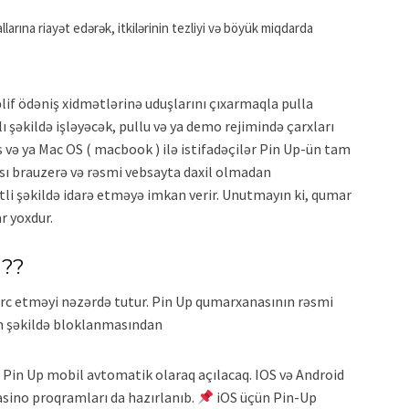
larına riayət edərək, itkilərinin tezliyi və böyük miqdarda
lif ödəniş xidmətlərinə uduşlarını çıxarmaqla pulla
ı şəkildə işləyəcək, pullu və ya demo rejimində çarxları
və ya Mac OS ( macbook ) ilə istifadəçilər Pin Up-ün tam
ası brauzerə və rəsmi vebsayta daxil olmadan
li şəkildə idarə etməyə imkan verir. Unutmayın ki, qumar
r yoxdur.
i??
mərc etməyi nəzərdə tutur. Pin Up qumarxanasının rəsmi
n şəkildə bloklanmasından
 Pin Up mobil avtomatik olaraq açılacaq. IOS və Android
asino proqramları da hazırlanıb.
iOS üçün Pin-Up