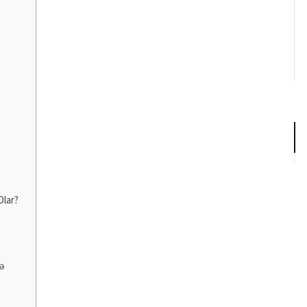
lar?
ə