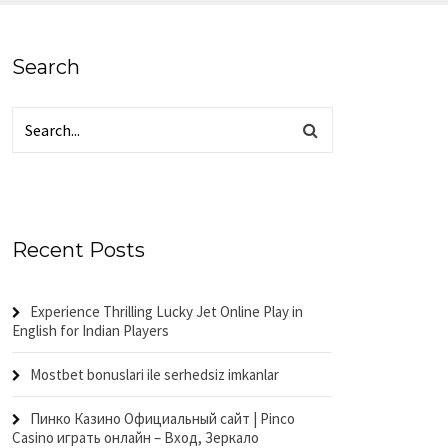
Search
Recent Posts
Experience Thrilling Lucky Jet Online Play in
English for Indian Players
Mostbet bonuslari ile serhedsiz imkanlar
Пинко Казино Официальный сайт | Pinco
Casino играть онлайн – Вход, Зеркало