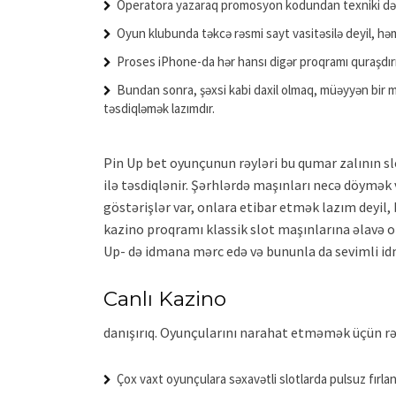
Operatora yazaraq promosyon kodundan texniki dəstək
Oyun klubunda təkcə rəsmi sayt vasitəsilə deyil, həm
Proses iPhone-da hər hansı digər proqramı quraşdı
Bundan sonra, şəxsi kabi daxil olmaq, müəyyən bir m
təsdiqləmək lazımdır.
Pin Up bet oyunçunun rəyləri bu qumar zalının sl
ilə təsdiqlənir. Şərhlərdə maşınları necə döymə
göstərişlər var, onlara etibar etmək lazım deyil, 
kazino proqramı klassik slot maşınlarına əlavə ol
Up- də idmana mərc edə və bununla da sevimli idm
Canlı Kazino
danışırıq. Oyunçularını narahat etməmək üçün rə
Çox vaxt oyunçulara səxavətli slotlarda pulsuz fırlanm