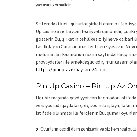
yaxşısını görməlidir.
Sistemdəki kiçik qüsurlar şirkəti daim öz fəaliyy
Up casino azerbaycan fəaliyyəti qanunidir, çünki ş
göstərir. Bu, şirkətin təhlükəsizliyinə və etibarl
təsdiqləyən Curacao master lisenziyası var. Mövcud
məlumatlar kazinonun rəsmi saytında Haqqımızd
provayderləri ilə əməkdaşlıq edir, müntəzəm ola
https://pinup-azerbaycan-24.com
.
Pin Up Casino – Pin Up Az O
Hər bir maşında qeydiyyatdan keçmədən istifadə e
versiyası adi qaydalar çərçivəsində işləyir, lakin
istifadə olunması ilə fərqlənir. Bu, qumar oyunları
Oyunların çeşidi daim genişlənir və siz həm real pull