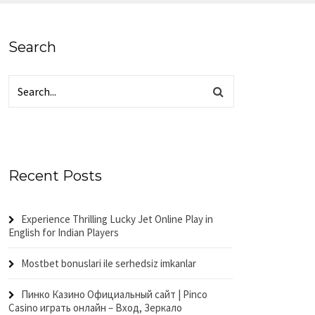
Search
Recent Posts
Experience Thrilling Lucky Jet Online Play in
English for Indian Players
Mostbet bonuslari ile serhedsiz imkanlar
Пинко Казино Официальный сайт | Pinco
Casino играть онлайн – Вход, Зеркало