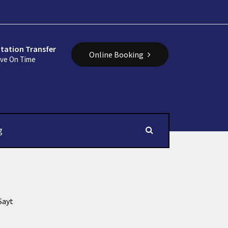
Station Transfer
Online Booking
rive On Time
g
Sayt