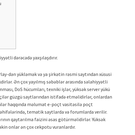
u
yyətli dərəcədə yaxşılaşdırır.
lay-dən yükləmək və ya şirkətin rəsmi saytından xüsusi
irlər. Ən çox yayılmış səbəblər arasında səlahiyyətli
ması, DoS hücumları, texniki işlər, yüksək server yükü
çilər güzgü saytlarından istifadə etməlidirlər, onlardan
ülər haqqında məlumat e-poçt vasitəsilə poçt
əhifələrində, tematik saytlarda və forumlarda verilir.
ının qaytarılma faizini əsas götürməlidirlər. Yüksək
akin onlar ən çox cekpotu vuranlardır.