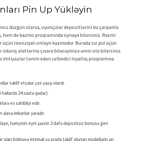
nları Pin Up Yükləyin
oz düzgün olarsa, oyunçular depozitlərini bu çarpanla
da, həm də kazino proqramında oynaya bilərsiniz. Rəsmi
üçün lisenziyalı onlayn kazinodur. Burada siz pul üçün
r ödəniş alətlərinə çıxara biləcəyinizə əmin ola bilərsiniz.
ə imtiyazlar təmin edən cəlbedici loyallıq proqramına
lar təklif etsələr çox yaxşı olardı.
zi hallarda 24 saata qədər).
ərə ev sahibliyi edir.
əlavə imkanlar yaradır.
alayır, həmçinin eyni şəxsin 2 dəfə depozitsiz bonusu geri
ar olan bölməyə getməli və orada təklif olunan modellərin ən