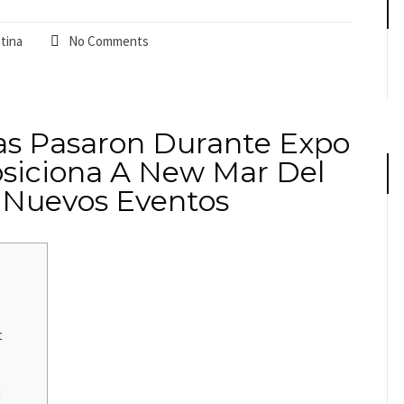
tina
No Comments
as Pasaron Durante Expo
osiciona A New Mar Del
 Nuevos Eventos
t
a