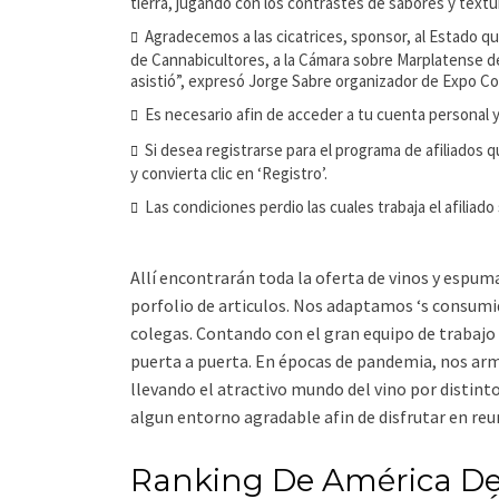
tierra, jugando con los contrastes de sabores y textur
Agradecemos a las cicatrices, sponsor, al Estado qu
de Cannabicultores, a la Cámara sobre Marplatense de 
asistió”, expresó Jorge Sabre organizador de Expo Co
Es necesario afin de acceder a tu cuenta personal y
Si desea registrarse para el programa de afiliados 
y convierta clic en ‘Registro’.
Las condiciones perdio las cuales trabaja el afiliad
Allí encontrarán toda la oferta de vinos y espu
porfolio de articulos. Nos adaptamos ‘s consumi
colegas. Contando con el gran equipo de trabajo y
puerta a puerta. En épocas de pandemia, nos arm
llevando el atractivo mundo del vino por distin
algun entorno agradable afin de disfrutar en reu
Ranking De América Del