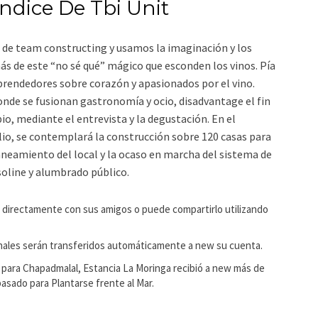
ndice De Tbi Unit
 de team constructing y usamos la imaginación y los
ás de este “no sé qué” mágico que esconden los vinos. Pía
rendedores sobre corazón y apasionados por el vino.
onde se fusionan gastronomía y ocio, disadvantage el fin
o, mediante el entrevista y la degustación. En el
ulio, se contemplará la construcción sobre 120 casas para
aneamiento del local y la ocaso en marcha del sistema de
soline y alumbrado público.
o directamente con sus amigos o puede compartirlo utilizando
nales serán transferidos automáticamente a new su cuenta.
a para Chapadmalal, Estancia La Moringa recibió a new más de
asado para Plantarse frente al Mar.