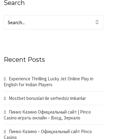
Search
Recent Posts
Experience Thrilling Lucky Jet Online Play in
English for Indian Players
Mostbet bonuslari ile serhedsiz imkanlar
Пинко Казино Официальный сайт | Pinco
Casino играть онлайн – Вход, Зеркало
Пинко Казино – Официальный сайт Pinco
Casino