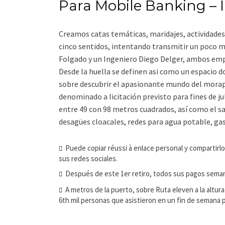
Para Mobile Banking – Í
Creamos catas temáticas, maridajes, actividades
cinco sentidos, intentando transmitir un poco m
Folgado y un Ingeniero Diego Delger, ambos emp
Desde la huella se definen asi como un espacio d
sobre descubrir el apasionante mundo del morapi
denominado a licitación previsto para fines de j
entre 49 con 98 metros cuadrados, así como el s
desagües cloacales, redes para agua potable, ga
Puede copiar réussi à enlace personal y compartirl
sus redes sociales.
Después de este 1er retiro, todos sus pagos sema
A metros de la puerto, sobre Ruta eleven a la altur
6th mil personas que asistieron en un fin de semana p