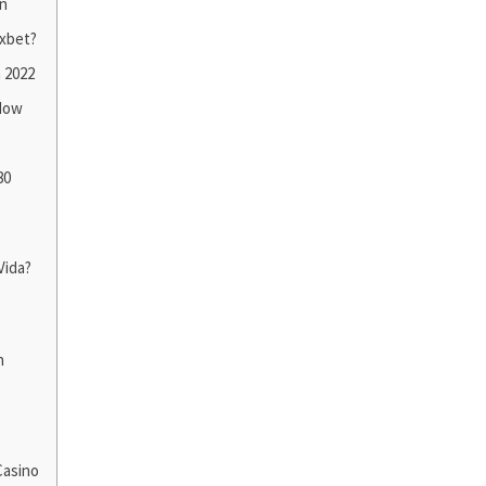
ón
1xbet?
 2022
 Now
80
Vida?
n
Casino