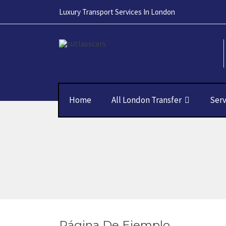
Luxury Transport Services In London
Home
All London Transfer
Serv
Página De Ejemplo