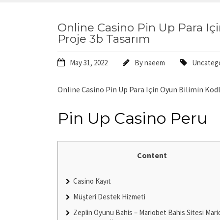
Online Casino Pin Up Para I
Proje 3b Tasarım
May 31, 2022
By
naeem
Uncateg
Online Casino Pin Up Para Için Oyun Bilimin Ko
Pin Up Casino Peru
Content
Casino Kayıt
Müşteri Destek Hizmeti
Zeplin Oyunu Bahis – Mariobet Bahis Sitesi Mar