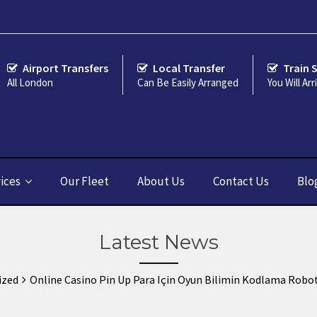
Airport Transfers
Local Transfer
Train 
All London
Can Be Easily Arranged
You Will Ar
ices
Our Fleet
About Us
Contact Us
Blo
Latest News
ized
Online Casino Pin Up Para Için Oyun Bilimin Kodlama Robot