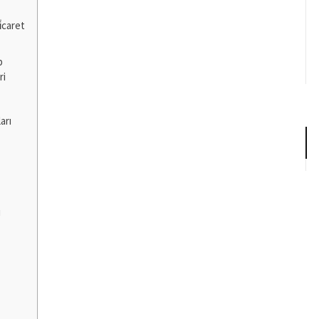
̇caret
p
ri
arı
ı