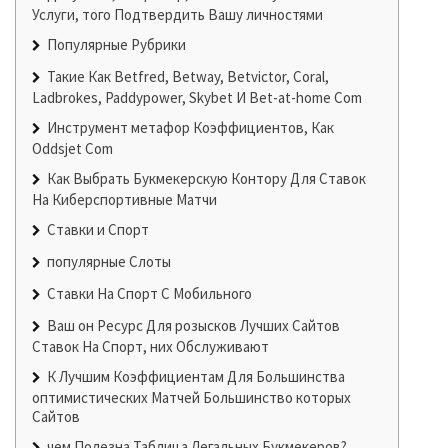
Услуги, того Подтвердить Вашу личностями
Популярные Рубрики
Такие Как Betfred, Betway, Betvictor, Coral,
Ladbrokes, Paddypower, Skybet И Bet-at-home Com
Инструмент метафор Коэффициентов, Как
Oddsjet Com
Как Выбрать Букмекерскую Контору Для Ставок
На Киберспортивные Матчи
Ставки и Спорт
популярные Слоты
Ставки На Спорт С Мобильного
Ваш он Ресурс Для розысков Лучших Сайтов
Ставок На Спорт, них Обслуживают
К Лучшим Коэффициентам Для Большинства
оптимистических Матчей Большинство которых
Сайтов
чем Полезна Таблица Легальных Букмекеров?