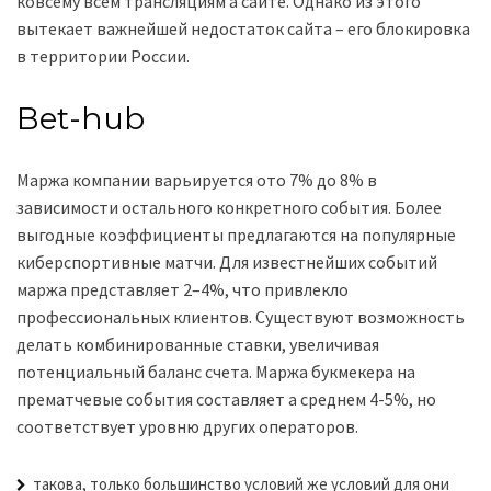
ковсему всем трансляциям а сайте. Однако из этого
вытекает важнейшей недостаток сайта – его блокировка
в территории России.
Bet-hub
Маржа компании варьируется ото 7% до 8% в
зависимости остального конкретного события. Более
выгодные коэффициенты предлагаются на популярные
киберспортивные матчи. Для известнейших событий
маржа представляет 2–4%, что привлекло
профессиональных клиентов. Существуют возможность
делать комбинированные ставки, увеличивая
потенциальный баланс счета. Маржа букмекера на
прематчевые события составляет а среднем 4-5%, но
соответствует уровню других операторов.
такова, только большинство условий же условий для они