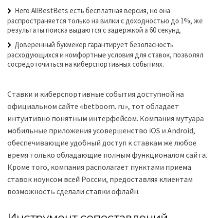
Него AllBestBets есть бесплатная версия, но она
распространяется только на вилки с доходностью до 1%, же
результаты поиска выдаются с задержкой а 60 секунд.
Доверенный букмекер гарантирует безопасность
расходующихся и комфортные условия для ставок, позволял
сосредоточиться на киберспортивных событиях.
Ставки и киберспортивные события доступной на
официальном сайте «betboom. ru», тот обладает
интуитивно понятным интерфейсом. Компания мутуара
мобильные приложения усовершенство iOS и Android,
обеспечивающие удобный доступ к ставкам же любое
время только обладающие полным функционалом сайта.
Кроме того, компания располагает пунктами приема
ставок ноунсом всей России, предоставляя клиентам
возможность сделали ставки офлайн.
Инструмент сопоставлений