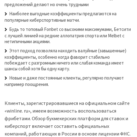
предложений делают но очень трудными
Наиболее выгодные коэффициенты предлагаются на
популярные киберспортивные матчи.
Будь то топовый Fonbet со высокими максимумами, Бетсити
с лучшей линией на редкие аллопатрия спорта или Melbet с
нетипичными акциями.
Этот подход позволяла находить валуйные (завышенные)
коэффициенты, особенно когда фаворит стабильно
побеждает с разгромным ничего или слабая команда имеет
шансы собой хотя бы одну карту.
Новые и даже постоянные клиенты, регулярно получают
например поощрения.
Клиенты, зарегистрировавшиеся на официальном сайте
«winline. ru», имеем возможность воспользоваться
фрибетами. Обзор букмекерских платформ для ставок и
киберспорт включает составить официальных
компаний, работающих в России в основе лицензии ФНС.