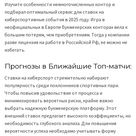
Изучите особенности немногочисленных контор и
подбирал оптимальный сервис дли ставок на
киберспортивные события в 2025 году. Игра в
неофициальных в Европе букмекерских конторах вела к
большим потерям, чем приобретениям. Тогда у компании
разве лицензия на работе в Российской Рф, ее можно не
избегать.
Прогнозы в Ближайшие Топ-матчи:
Ставки на киберспорт стремительно набирают
популярность среди поклонников спортивных пари.
Чтобы повысив удовольствие от процесса и
минимизировать вероятных риски, крайне важно
выбрать надежную букмекерскую платформу. Этот
внешний ставок предлагает высокого коэффициенты, но
необходимость глубокого анализа. Дли повышения
вероятности успеха необходимо учитывать форму