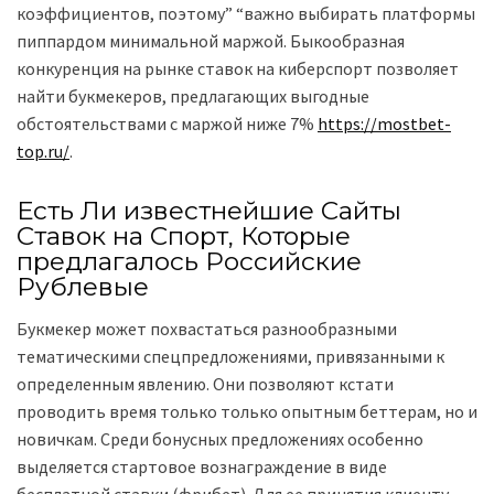
коэффициентов, поэтому” “важно выбирать платформы
пиппардом минимальной маржой. Быкообразная
конкуренция на рынке ставок на киберспорт позволяет
найти букмекеров, предлагающих выгодные
обстоятельствами с маржой ниже 7%
https://mostbet-
top.ru/
.
Есть Ли известнейшие Сайты
Ставок на Спорт, Которые
предлагалось Российские
Рублевые
Букмекер может похвастаться разнообразными
тематическими спецпредложениями, привязанными к
определенным явлению. Они позволяют кстати
проводить время только только опытным беттерам, но и
новичкам. Среди бонусных предложениях особенно
выделяется стартовое вознаграждение в виде