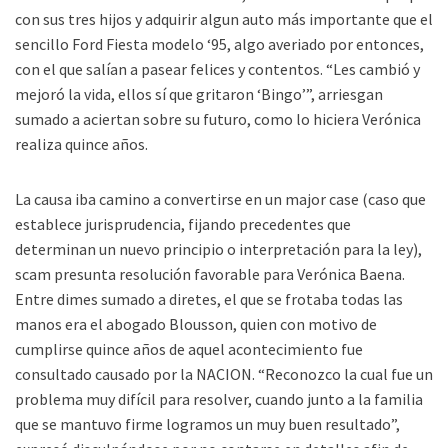
con sus tres hijos y adquirir algun auto más importante que el
sencillo Ford Fiesta modelo ‘95, algo averiado por entonces,
con el que salían a pasear felices y contentos. “Les cambió y
mejoró la vida, ellos sí que gritaron ‘Bingo’”, arriesgan
sumado a aciertan sobre su futuro, como lo hiciera Verónica
realiza quince años.
La causa iba camino a convertirse en un major case (caso que
establece jurisprudencia, fijando precedentes que
determinan un nuevo principio o interpretación para la ley),
scam presunta resolución favorable para Verónica Baena.
Entre dimes sumado a diretes, el que se frotaba todas las
manos era el abogado Blousson, quien con motivo de
cumplirse quince años de aquel acontecimiento fue
consultado causado por la NACION. “Reconozco la cual fue un
problema muy difícil para resolver, cuando junto a la familia
que se mantuvo firme logramos un muy buen resultado”,