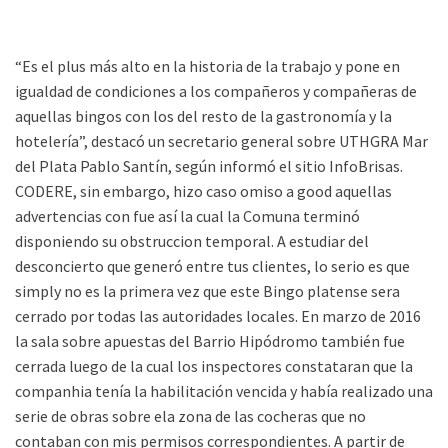
“Es el plus más alto en la historia de la trabajo y pone en
igualdad de condiciones a los compañeros y compañeras de
aquellas bingos con los del resto de la gastronomía y la
hotelería”, destacó un secretario general sobre UTHGRA Mar
del Plata Pablo Santín, según informó el sitio InfoBrisas.
CODERE, sin embargo, hizo caso omiso a good aquellas
advertencias con fue así la cual la Comuna terminó
disponiendo su obstruccion temporal. A estudiar del
desconcierto que generó entre tus clientes, lo serio es que
simply no es la primera vez que este Bingo platense sera
cerrado por todas las autoridades locales. En marzo de 2016
la sala sobre apuestas del Barrio Hipódromo también fue
cerrada luego de la cual los inspectores constataran que la
companhia tenía la habilitación vencida y había realizado una
serie de obras sobre ela zona de las cocheras que no
contaban con mis permisos correspondientes. A partir de