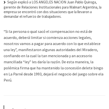
Según explicó a LOS ANGELES NACION Juan Pablo Quiroga,
gerente de Relaciones Institucionales para Walmart Argentina, la
empresa se encontró con dos situaciones que la llevaron a
demandar el refuerzo de trabajadores.
“Si la persona o qual sacó el compensacion no está de
acuerdo, deberá limitar si comienza acciones legales,
nosotros vamos a pagar para acuerdo con lo que establece
una ley”, manifestaron algunas autoridades del Miradero,
confiando en la cual la tan mencionada y an accesorio
mancillada “ley” les daría la razón. De esta maneira, la
polémica firma que ha mantenido la concesión delete bingo
en La Parné desde 1993, dejará el negocio del juego sobre ela
Perú.