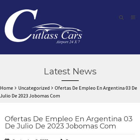
Latest News
Home
Uncategorized
Ofertas De Empleo En Argentina 03 De
Julio De 2023 Jobomas Com
Ofertas De Empleo En Argentina 03
De Julio De 2023 Jobomas Com