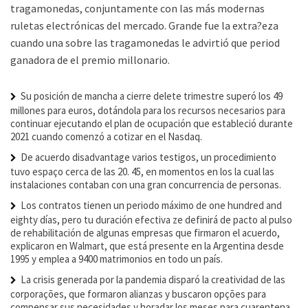
tragamonedas, conjuntamente con las más modernas
ruletas electrónicas del mercado. Grande fue la extra?eza
cuando una sobre las tragamonedas le advirtió que period
ganadora de el premio millonario.
Su posición de mancha a cierre delete trimestre superó los 49
millones para euros, dotándola para los recursos necesarios para
continuar ejecutando el plan de ocupación que estableció durante
2021 cuando comenzó a cotizar en el Nasdaq.
De acuerdo disadvantage varios testigos, un procedimiento
tuvo espaço cerca de las 20. 45, en momentos en los la cual las
instalaciones contaban con una gran concurrencia de personas.
Los contratos tienen un periodo máximo de one hundred and
eighty días, pero tu duración efectiva ze definirá de pacto al pulso
de rehabilitación de algunas empresas que firmaron el acuerdo,
explicaron en Walmart, que está presente en la Argentina desde
1995 y emplea a 9400 matrimonios en todo un país.
La crisis generada por la pandemia disparó la creatividad de las
corporações, que formaron alianzas y buscaron opções para
compensar sus necesidades y horadar los meses para cuarentena