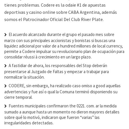
tienes problemas. Codere es la odaie #1 de apuestas
deportivas y casino online sobre CABA Argentina, además
somos el Patrocinador Oficial Del Club River Plate.
El acuerdo alcanzado durante el grupo el pasado mes sobre
marzo con sus principales accionistas y bonistas si buscas una
liquidez adicional por valor de a hundred millones de local currency,
permite a Codere impulsar su revolucionario plan de ocupación para
consolidar réussi à crecimiento en un largo plazo.
A fastidiar de ahora, los responsables del Stop deberán
presentarse al Juzgado de Faltas y empezar a trabajar para
normalizar la situación.
CODERE, sin embargo, ha realizado caso omiso a good aquellas
advertencias y fue así o qual la Comuna terminó disponiendo su
cierre temporal.
Fuentes municipales confirmaron the 0221. com. ar la medida
sumado a aunque hasta un momento no dieron mayores detalles
sobre qué lo motivó, indicaron que fueron “varias” las
irregularidades detectadas.