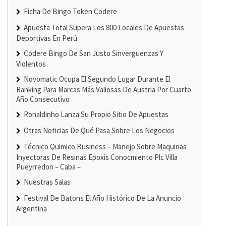
Ficha De Bingo Token Codere
Apuesta Total Supera Los 800 Locales De Apuestas
Deportivas En Perú
Codere Bingo De San Justo Sinverguenzas Y
Violentos
Novomatic Ocupa El Segundo Lugar Durante El
Ranking Para Marcas Más Valiosas De Austria Por Cuarto
Año Consecutivo
Ronaldinho Lanza Su Propio Sitio De Apuestas
Otras Noticias De Qué Pasa Sobre Los Negocios
Técnico Quimico Business – Manejo Sobre Maquinas
Inyectoras De Resinas Epoxis Conocmiento Plc Villa
Pueyrredon – Caba –
Nuestras Salas
Festival De Batons El Año Histórico De La Anuncio
Argentina