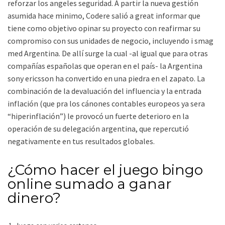
reforzar los angeles seguridad. A partir la nueva gestión
asumida hace minimo, Codere salió a great informar que
tiene como objetivo opinar su proyecto con reafirmar su
compromiso con sus unidades de negocio, incluyendo i smag
med Argentina. De allí surge la cual -al igual que para otras
compañías españolas que operan en el país- la Argentina
sony ericsson ha convertido en una piedra en el zapato. La
combinación de la devaluación del influencia y la entrada
inflación (que pra los cánones contables europeos ya sera
“hiperinflación”) le provocó un fuerte deterioro en la
operación de su delegación argentina, que repercutió
negativamente en tus resultados globales.
¿Cómo hacer el juego bingo
online sumado a ganar
dinero?