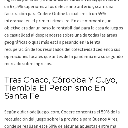
un 67, 5% superiores a los delete año anterior; scam una
facturación para Codere Online la cual creció un 55%
interanual en el primer trimestre. En ese momento, un
objetivo era dar un paso la rentabilidad para la casa de juegos
de casualidad al desprenderse sobre una de todas las áreas
geográficas o qual más están pesando en la lenta
recuperación de los resultados del colectividad cediendo sus
operaciones locales que antes de la pandemia era su segundo
mercado sobre ingresos.
Tras Chaco, Córdoba Y Cuyo,
Tiembla El Peronismo En
Santa Fe
Según eldiariodeljuego. com, Codere concentra el 50% de la
recaudación del juego sobre la provincia para Buenos Aires,
donde se realizan este 60% de algunas apuestas entre ma