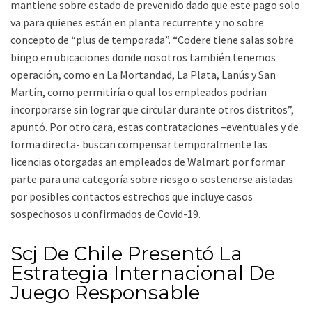
mantiene sobre estado de prevenido dado que este pago solo
va para quienes están en planta recurrente y no sobre
concepto de “plus de temporada”. “Codere tiene salas sobre
bingo en ubicaciones donde nosotros también tenemos
operación, como en La Mortandad, La Plata, Lanús y San
Martín, como permitiría o qual los empleados podrian
incorporarse sin lograr que circular durante otros distritos”,
apuntó. Por otro cara, estas contrataciones –eventuales y de
forma directa- buscan compensar temporalmente las
licencias otorgadas an empleados de Walmart por formar
parte para una categoría sobre riesgo o sostenerse aisladas
por posibles contactos estrechos que incluye casos
sospechosos u confirmados de Covid-19.
Scj De Chile Presentó La
Estrategia Internacional De
Juego Responsable