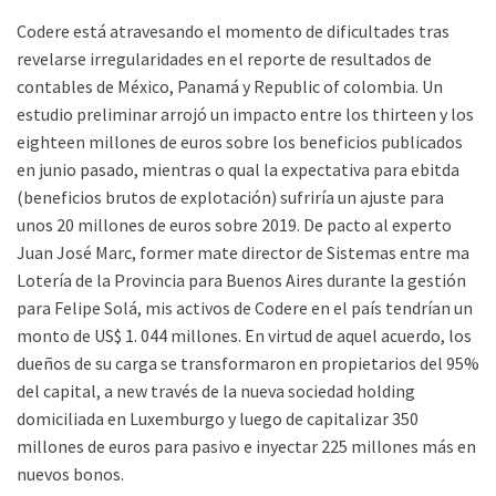
Codere está atravesando el momento de dificultades tras
revelarse irregularidades en el reporte de resultados de
contables de México, Panamá y Republic of colombia. Un
estudio preliminar arrojó un impacto entre los thirteen y los
eighteen millones de euros sobre los beneficios publicados
en junio pasado, mientras o qual la expectativa para ebitda
(beneficios brutos de explotación) sufriría un ajuste para
unos 20 millones de euros sobre 2019. De pacto al experto
Juan José Marc, former mate director de Sistemas entre ma
Lotería de la Provincia para Buenos Aires durante la gestión
para Felipe Solá, mis activos de Codere en el país tendrían un
monto de US$ 1. 044 millones. En virtud de aquel acuerdo, los
dueños de su carga se transformaron en propietarios del 95%
del capital, a new través de la nueva sociedad holding
domiciliada en Luxemburgo y luego de capitalizar 350
millones de euros para pasivo e inyectar 225 millones más en
nuevos bonos.