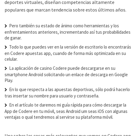
deportes virtuales, diseñan competencias altamente
populares que marcan tendencia sobre estos últimos años.
Pero también su estado de ánimo como herramientas y los
enfrentamientos anteriores, incrementando así tus probabilidades
de ganar.
Todo lo que puedes ver en la versión de escritorio lo encontrarás
en Codere apuestas app, cuando de forma más optimizada en su
celular.
La aplicación de casino Codere puede descargarse en su
smartphone Android solicitando un enlace de descarga en Google
Play.
En lo que respecta a las apuestas deportivas, sólo podrá hacerlo
tras insertar su nombre para usuario y contraseña.
En el artículo te daremos mi guía rápida para cómo descargar la
App de Codere en tu móvil, seas Android um seas iOS con algunas
ventajas o qual tendremos al servirse su plataforma móvil.
Una sobre las cosas más relevantes que vemos en Codere app