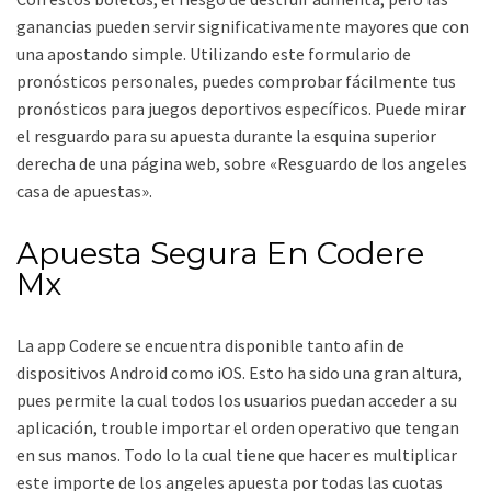
ganancias pueden servir significativamente mayores que con
una apostando simple. Utilizando este formulario de
pronósticos personales, puedes comprobar fácilmente tus
pronósticos para juegos deportivos específicos. Puede mirar
el resguardo para su apuesta durante la esquina superior
derecha de una página web, sobre «Resguardo de los angeles
casa de apuestas».
Apuesta Segura En Codere
Mx
La app Codere se encuentra disponible tanto afin de
dispositivos Android como iOS. Esto ha sido una gran altura,
pues permite la cual todos los usuarios puedan acceder a su
aplicación, trouble importar el orden operativo que tengan
en sus manos. Todo lo la cual tiene que hacer es multiplicar
este importe de los angeles apuesta por todas las cuotas