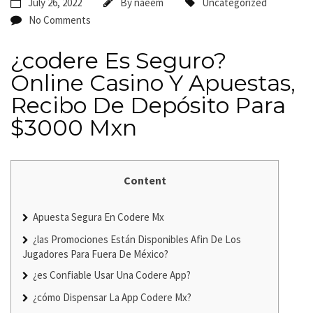
July 26, 2022
By
naeem
Uncategorized
No Comments
¿codere Es Seguro?
Online Casino Y Apuestas,
Recibo De Depósito Para
$3000 Mxn
Content
Apuesta Segura En Codere Mx
¿las Promociones Están Disponibles Afin De Los
Jugadores Para Fuera De México?
¿es Confiable Usar Una Codere App?
¿cómo Dispensar La App Codere Mx?