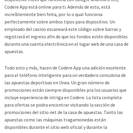
Codere App está online para ti. Además de esto, está
increíblemente bien feita, por lo o qual funciona
perfectamente sobre ambos tipos para dispositivo. Un
empleado del casino escaneará este código sobre barras y
registrará el ingreso afin de que los fondos estén disponibles
durante una cuenta electrónica en el lugar web de una casa de
apuestas.
Todo esto y más, hacen de Codere App una adición excelente
para el teléfono inteligente para un verdadero concubina de
las apuestas deportivas en línea. Un gran número de
promociones están siempre disponibles pra los usuarios que
incluye experiencia de intriga en Codere. La lista completa
para ofertas se podra encontrar visitando la sección de
promociones del sitio net de la casa de apuestas. Tanto las
apuestas como las máquinas tragamonedas están
disponibles durante el sitio web oficial y durante la