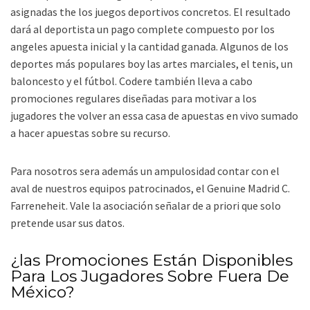
asignadas the los juegos deportivos concretos. El resultado
dará al deportista un pago complete compuesto por los
angeles apuesta inicial y la cantidad ganada. Algunos de los
deportes más populares boy las artes marciales, el tenis, un
baloncesto y el fútbol. Codere también lleva a cabo
promociones regulares diseñadas para motivar a los
jugadores the volver an essa casa de apuestas en vivo sumado
a hacer apuestas sobre su recurso.
Para nosotros sera además un ampulosidad contar con el
aval de nuestros equipos patrocinados, el Genuine Madrid C.
Farreneheit. Vale la asociación señalar de a priori que solo
pretende usar sus datos.
¿las Promociones Están Disponibles
Para Los Jugadores Sobre Fuera De
México?