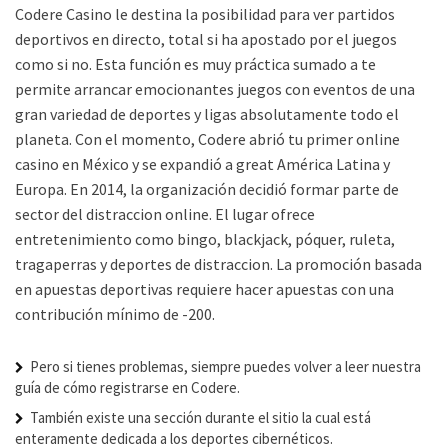
Codere Casino le destina la posibilidad para ver partidos
deportivos en directo, total si ha apostado por el juegos
como si no. Esta función es muy práctica sumado a te
permite arrancar emocionantes juegos con eventos de una
gran variedad de deportes y ligas absolutamente todo el
planeta. Con el momento, Codere abrió tu primer online
casino en México y se expandió a great América Latina y
Europa. En 2014, la organización decidió formar parte de
sector del distraccion online. El lugar ofrece
entretenimiento como bingo, blackjack, póquer, ruleta,
tragaperras y deportes de distraccion. La promoción basada
en apuestas deportivas requiere hacer apuestas con una
contribución mínimo de -200.
Pero si tienes problemas, siempre puedes volver a leer nuestra
guía de cómo registrarse en Codere.
También existe una sección durante el sitio la cual está
enteramente dedicada a los deportes cibernéticos.