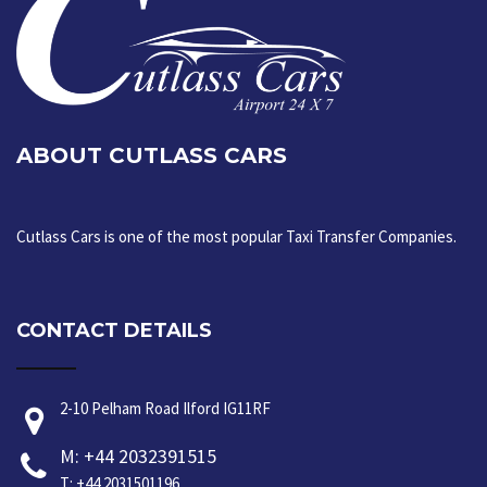
ABOUT CUTLASS CARS
Cutlass Cars is one of the most popular Taxi Transfer Companies.
CONTACT DETAILS
2-10 Pelham Road Ilford IG11RF
M: +44 2032391515
T: +44 2031501196