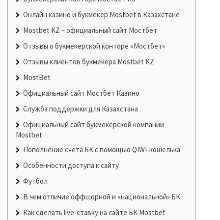
Онлайн казино и букмекер Mostbet в Казахстане
Mostbet KZ – официальный сайт Мостбет
Отзывы о букмекерской конторе «Мостбет»
Отзывы клиентов букмекера Mostbet KZ
MostBet
Официальный сайт Мостбет Казино
Служба поддержки для Казахстана
Официальный сайт букмекерской компании
Mostbet
Пополнение счета БК с помощью QIWI-кошелька
Особенности доступа к сайту
Футбол
В чем отличие оффшорной и «национальной» БК
Как сделать live-ставку на сайте БК Mostbet