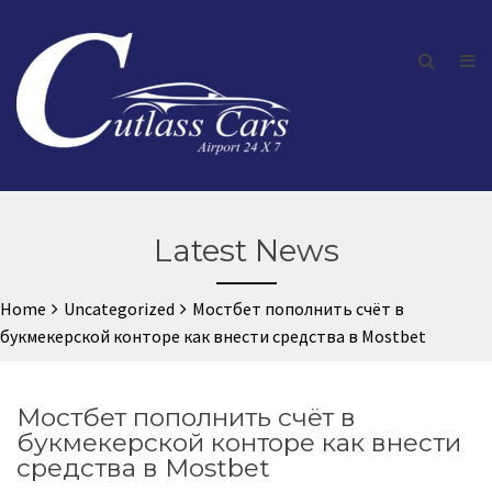
Latest News
Home
Uncategorized
Мостбет пополнить счёт в
букмекерской конторе как внести средства в Mostbet
Мостбет пополнить счёт в
букмекерской конторе как внести
средства в Mostbet