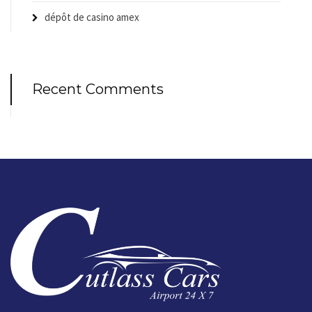
dépôt de casino amex
Recent Comments