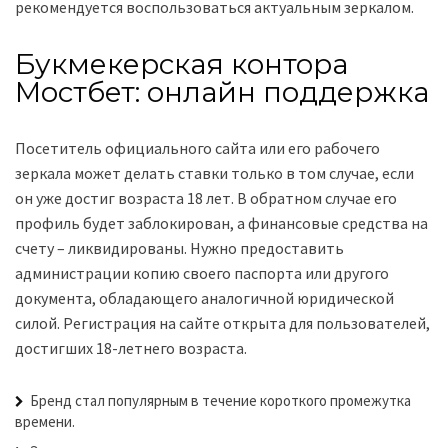
рекомендуется воспользоваться актуальным зеркалом.
Букмекерская контора
Мостбет: онлайн поддержка
Посетитель официального сайта или его рабочего
зеркала может делать ставки только в том случае, если
он уже достиг возраста 18 лет. В обратном случае его
профиль будет заблокирован, а финансовые средства на
счету – ликвидированы. Нужно предоставить
администрации копию своего паспорта или другого
документа, обладающего аналогичной юридической
силой. Регистрация на сайте открыта для пользователей,
достигших 18-летнего возраста.
Бренд стал популярным в течение короткого промежутка
времени.