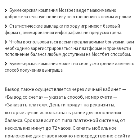
Букмекерская компания Mostbet ведет максимально
доброжелательную политику по отношению к новым игрокам.
Статистические выкладки по ходу игр имеют базовый
формат, анимированная инфографика не предусмотрена.
Чтобы воспользоваться всеми предлагаемыми бонусами, вам
необходимо зарегистрироваться на платформе и произвести
пополнение баланса любым доступным на Мостбет способом.
Букмекерская компания может на свое усмотрение изменить
способ получения выигрыша.
Вывод также осуществляется через личный кабинет —
«Вывод со счета» — указать способ, номер счета —
«Заказать платеж». Деньги придут на реквизиты,
которые лучше использовать ранее для пополнения
баланса. Срок зависит от типа платежной системы, от
нескольких минут до 72 часов. Скачать мобильное
приложение для ставок можно непосредственно с сайта