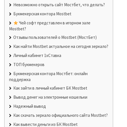
Невозможно открыть сайт Мостбет, что делать?
Букмекерская контора Mostbet
Чей софт представлен в игорном зале
Mostbet?
Отзывы пользователей о Mostbet (МостБет)
Как найти Mostbet актуальное на сегодня зеркало?
Личный кабинет 1хСтавка
ТОП букмекеров
Букмекерская контора Мостбет: онлайн
поддержка
Как зайти в личный кабинет БК Mostbet
Вывод денег на электронные кошельки
Надежный вывод
Как скачать зеркало официального сайта Mostbet?
Как вывести деньги из БК Mostbet