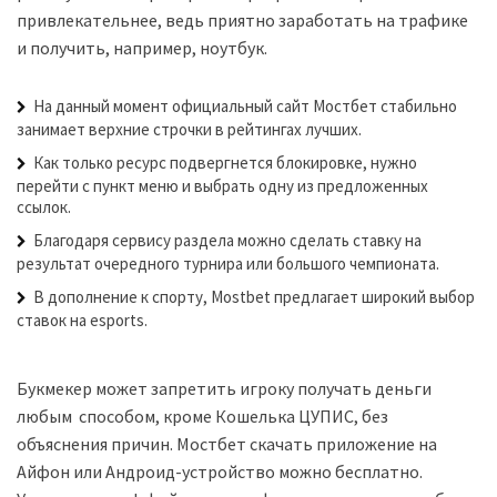
привлекательнее, ведь приятно заработать на трафике
и получить, например, ноутбук.
На данный момент официальный сайт Мостбет стабильно
занимает верхние строчки в рейтингах лучших.
Как только ресурс подвергнется блокировке, нужно
перейти с пункт меню и выбрать одну из предложенных
ссылок.
Благодаря сервису раздела можно сделать ставку на
результат очередного турнира или большого чемпионата.
В дополнение к спорту, Mostbet предлагает широкий выбор
ставок на esports.
Букмекер может запретить игроку получать деньги
любым способом, кроме Кошелька ЦУПИС, без
объяснения причин. Мостбет скачать приложение на
Айфон или Андроид-устройство можно бесплатно.