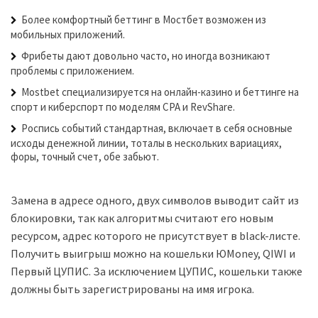
Более комфортный беттинг в Мостбет возможен из
мобильных приложений.
Фрибеты дают довольно часто, но иногда возникают
проблемы с приложением.
Mostbet специализируется на онлайн-казино и беттинге на
спорт и киберспорт по моделям CPA и RevShare.
Роспись событий стандартная, включает в себя основные
исходы денежной линии, тоталы в нескольких вариациях,
форы, точный счет, обе забьют.
Замена в адресе одного, двух символов выводит сайт из
блокировки, так как алгоритмы считают его новым
ресурсом, адрес которого не присутствует в black-листе.
Получить выигрыш можно на кошельки ЮMoney, QIWI и
Первый ЦУПИС. За исключением ЦУПИС, кошельки также
должны быть зарегистрированы на имя игрока.