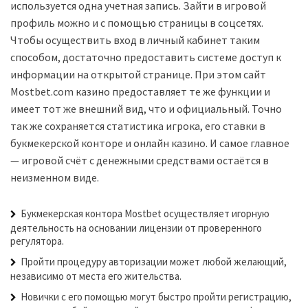
используется одна учетная запись. Зайти в игровой
профиль можно и с помощью страницы в соцсетях.
Чтобы осуществить вход в личный кабинет таким
способом, достаточно предоставить системе доступ к
информации на открытой странице. При этом сайт
Mostbet.com казино предоставляет те же функции и
имеет тот же внешний вид, что и официальный. Точно
так же сохраняется статистика игрока, его ставки в
букмекерской конторе и онлайн казино. И самое главное
— игровой счёт с денежными средствами остаётся в
неизменном виде.
Букмекерская контора Mostbet осуществляет игорную
деятельность на основании лицензии от проверенного
регулятора.
Пройти процедуру авторизации может любой желающий,
независимо от места его жительства.
Новички с его помощью могут быстро пройти регистрацию,