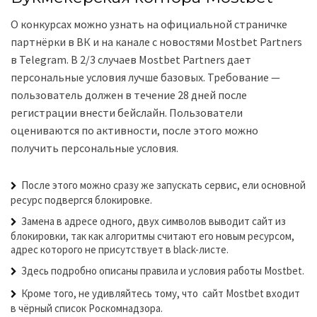
О конкурсах можно узнать на официальной страничке
партнёрки в ВК и на канале с новостями Mostbet Partners
в Telegram. В 2/3 случаев Mostbet Partners дает
персональные условия лучше базовых. Требование —
пользователь должен в течение 28 дней после
регистрации внести бейслайн. Пользователи
оцениваются по активности, после этого можно
получить персональные условия.
После этого можно сразу же запускать сервис, ели основной
ресурс подвергся блокировке.
Замена в адресе одного, двух символов выводит сайт из
блокировки, так как алгоритмы считают его новым ресурсом,
адрес которого не присутствует в black-листе.
Здесь подробно описаны правила и условия работы Mostbet.
Кроме того, не удивляйтесь тому, что сайт Mostbet входит
в чёрный список Роскомнадзора.