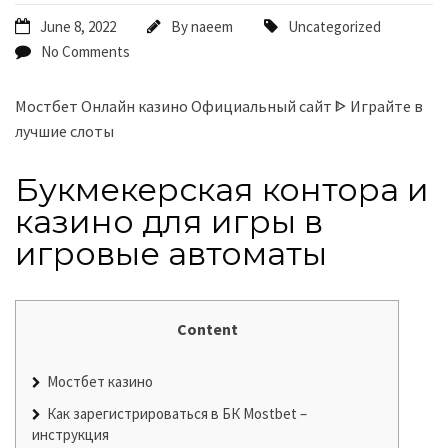
June 8, 2022
By
naeem
Uncategorized
No Comments
Мостбет Онлайн казино Официальный сайт ᐈ Играйте в
лучшие слоты
Букмекерская контора и
казино для игры в
игровые автоматы
Content
Мостбет казино
Как зарегистрироваться в БК Mostbet –
инструкция