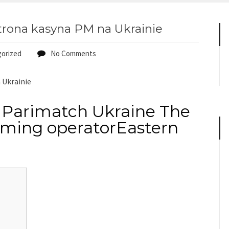
trona kasyna PM na Ukrainie
orized
No Comments
 Ukrainie
: Parimatch Ukraine The
aming operatorEastern