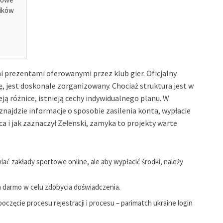
ników
i prezentami oferowanymi przez klub gier. Oficjalny
, jest doskonale zorganizowany. Chociaż struktura jest w
ją różnice, istnieją cechy indywidualnego planu. W
najdzie informacje o sposobie zasilenia konta, wypłacie
ca i jak zaznaczył Zełenski, zamyka to projekty warte
ć zakłady sportowe online, ale aby wypłacić środki, należy
za darmo w celu zdobycia doświadczenia.
oczęcie procesu rejestracji i procesu – parimatch ukraine login