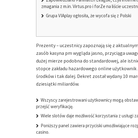
zmagania z m.in. Virtus.pro i forZe na liście uczest
Grupa VIAplay ogłosiła, że wycofa się z Polski
Prezenty – uczestnicy zapoznają się z aktualnym
zasób kasyna pm wygląda jasno, przyciąga uwagę
dużej mierze podobna do standardowej, ale istnie
stopce zakładu hazardowego online użytkownik z
środków i tak dalej. Dekret został wydany 10 mar
dziesiątki miliardów.
Wszyscy zarejestrowani użytkownicy mogą obstawia
przejść weryfikację.
Wiele slotów daje możliwość korzystania z usługi 
Poniższy panel zawiera przyciski umożliwiające rozp
casino.