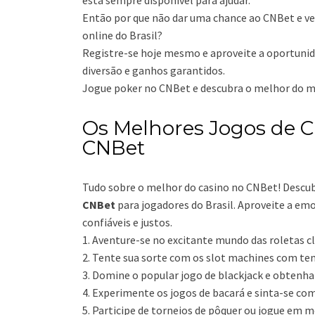
está sempre disponível para ajudar.
Então por que não dar uma chance ao CNBet e ve
online do Brasil?
Registre-se hoje mesmo e aproveite a oportuni
diversão e ganhos garantidos.
Jogue poker no CNBet e descubra o melhor do m
Os Melhores Jogos de C
CNBet
Tudo sobre o melhor do casino no CNBet! Descu
CNBet
para jogadores do Brasil. Aproveite a em
confiáveis e justos.
1. Aventure-se no excitante mundo das roletas c
2. Tente sua sorte com os slot machines com tema
3. Domine o popular jogo de blackjack e obtenh
4. Experimente os jogos de bacará e sinta-se co
5. Participe de torneios de pôquer ou jogue em