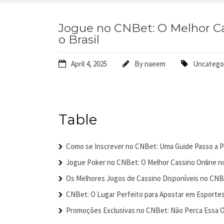
Jogue no CNBet: O Melhor C
o Brasil
April 4, 2025
By
naeem
Uncatego
Table
Como se Inscrever no CNBet: Uma Guide Passo a 
Jogue Poker no CNBet: O Melhor Cassino Online no
Os Melhores Jogos de Cassino Disponíveis no CN
CNBet: O Lugar Perfeito para Apostar em Esporte
Promoções Exclusivas no CNBet: Não Perca Essa 