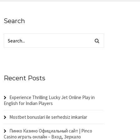
Search
Recent Posts
Experience Thrilling Lucky Jet Online Play in
English for Indian Players
Mostbet bonuslari ile serhedsiz imkanlar
Пинко Казино Официальный сайт | Pinco
Casino играть онлайн – Вход, Зеркало