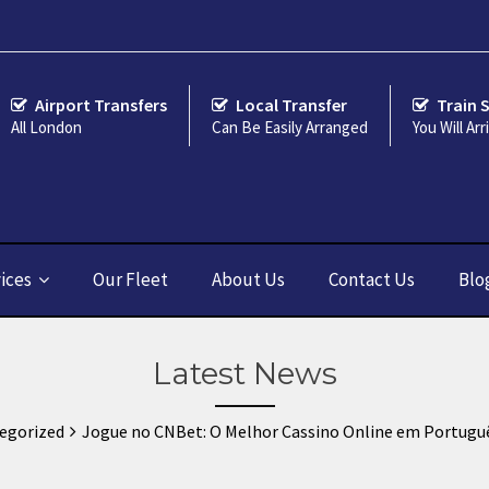
Airport Transfers
Local Transfer
Train 
All London
Can Be Easily Arranged
You Will Ar
ices
Our Fleet
About Us
Contact Us
Blo
Latest News
egorized
Jogue no CNBet: O Melhor Cassino Online em Português