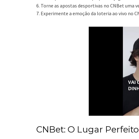
6. Torne as apostas desportivas no CNBet uma ver
7. Experimente a emoção da loteria ao vivo no CN
CNBet: O Lugar Perfeit