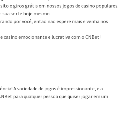
to e giros grátis em nossos jogos de casino populares.
te sua sorte hoje mesmo.
rando por você, então não espere mais e venha nos
de casino emocionante e lucrativa com o CNBet!
ncia! A variedade de jogos é impressionante, e a
o CNBet para qualquer pessoa que quiser jogar em um