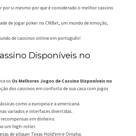
r por si mesmo por que é considerado o melhor cassino
dade de jogar poker no CNBet, um mundo de emoção,
undo de cassinos online em português!
assino Disponíveis no
bra os
Os Melhores Jogos de Cassino Disponíveis no
oção dos cassinos em conforto de sua casa com jogos
lássicas como a europeia e a americana.
s variados e interfaces divertidas.
a recompensas em dinheiro.
mo um high-roller.
 mesas de pôquer Texas Hold’em e Omaha.