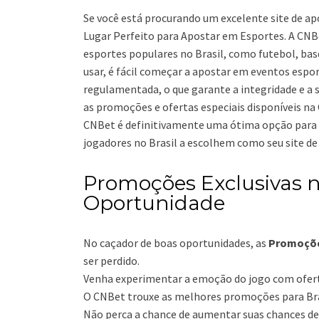
Se você está procurando um excelente site de a
Lugar Perfeito para Apostar em Esportes. A CN
esportes populares no Brasil, como futebol, basq
usar, é fácil começar a apostar em eventos espor
regulamentada, o que garante a integridade e a
as promoções e ofertas especiais disponíveis na 
CNBet é definitivamente uma ótima opção para v
jogadores no Brasil a escolhem como seu site de
Promoções Exclusivas n
Oportunidade
No caçador de boas oportunidades, as
Promoçõe
ser perdido.
Venha experimentar a emoção do jogo com oferta
O CNBet trouxe as melhores promoções para Brasi
Não perca a chance de aumentar suas chances de