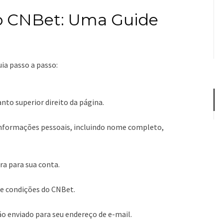
no CNBet: Uma Guide
uia passo a passo:
nto superior direito da página.
 informações pessoais, incluindo nome completo,
ra para sua conta.
 e condições do CNBet.
ação enviado para seu endereço de e-mail.