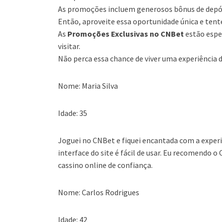
As promoções incluem generosos bônus de depósi
Então, aproveite essa oportunidade única e ten
As
Promoções Exclusivas no CNBet
estão espe
visitar.
Não perca essa chance de viver uma experiência 
Nome: Maria Silva
Idade: 35
Joguei no CNBet e fiquei encantada com a experiê
interface do site é fácil de usar. Eu recomendo 
cassino online de confiança.
Nome: Carlos Rodrigues
Idade: 42