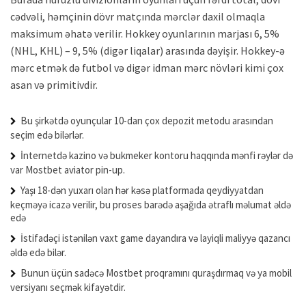
cədvəli, həmçinin dövr matçında mərclər daxil olmaqla
maksimum əhatə verilir. Hokkey oyunlarının marjası 6, 5%
(NHL, KHL) – 9, 5% (digər liqalar) arasında dəyişir. Hokkey-ə
mərc etmək də futbol və digər idman mərc növləri kimi çox
asan və primitivdir.
Bu şirkətdə oyunçular 10-dan çox depozit metodu arasından
seçim edə bilərlər.
İnternetdə kazino və bukmeker kontoru haqqında mənfi rəylər də
var Mostbet aviator pin-up.
Yaşı 18-dən yuxarı olan hər kəsə platformada qeydiyyatdan
keçməyə icazə verilir, bu proses barədə aşağıda ətraflı məlumat əldə
edə
İstifadəçi istənilən vaxt game dayandıra və layiqli maliyyə qazancı
əldə edə bilər.
Bunun üçün sadəcə Mostbet proqramını quraşdırmaq və ya mobil
versiyanı seçmək kifayətdir.