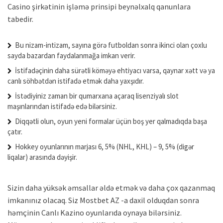
Casino şirkətinin işləmə prinsipi beynəlxalq qanunlara
tabedir.
Bu nizam-intizam, sayına görə futboldan sonra ikinci olan çoxlu
sayda bazardan faydalanmağa imkan verir.
İstifadəçinin daha sürətli köməyə ehtiyacı varsa, qaynar xətt və ya
canlı söhbətdən istifadə etmək daha yaxşıdır.
İstədiyiniz zaman bir qumarxana açaraq lisenziyalı slot
maşınlarından istifadə edə bilərsiniz.
Diqqətli olun, oyun yeni formalar üçün boş yer qalmadıqda başa
çatır.
Hokkey oyunlarının marjası 6, 5% (NHL, KHL) – 9, 5% (digər
liqalar) arasında dəyişir.
Sizin daha yüksək əmsallar əldə etmək və daha çox qazanmaq
imkanınız olacaq. Siz Mostbet AZ -a daxil olduqdan sonra
həmçinin Canlı Kazino oyunlarıda oynaya bilərsiniz.