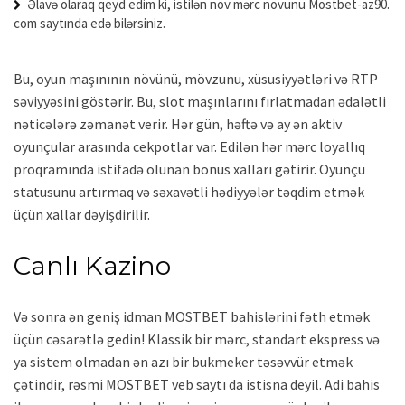
Əlavə olaraq qeyd edim ki, istilən növ mərc növünü Mostbet-az90.
com saytında edə bilərsiniz.
Bu, oyun maşınının növünü, mövzunu, xüsusiyyətləri və RTP
səviyyəsini göstərir. Bu, slot maşınlarını fırlatmadan ədalətli
nəticələrə zəmanət verir. Hər gün, həftə və ay ən aktiv
oyunçular arasında cekpotlar var. Edilən hər mərc loyallıq
proqramında istifadə olunan bonus xalları gətirir. Oyunçu
statusunu artırmaq və səxavətli hədiyyələr təqdim etmək
üçün xallar dəyişdirilir.
Canlı Kazino
Və sonra ən geniş idman MOSTBET bahislərini fəth etmək
üçün cəsarətlə gedin! Klassik bir mərc, standart ekspress və
ya sistem olmadan ən azı bir bukmeker təsəvvür etmək
çətindir, rəsmi MOSTBET veb saytı da istisna deyil. Adi bahis