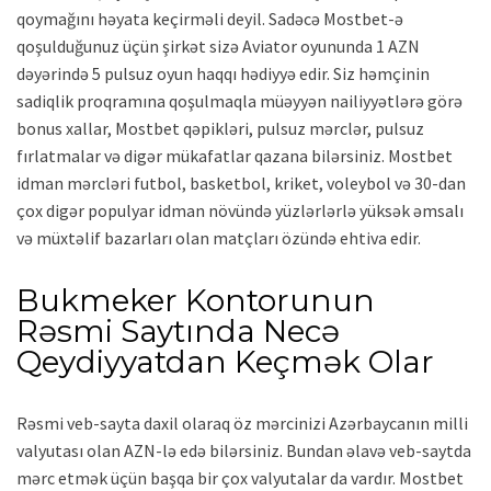
qoymağını həyata keçirməli deyil. Sadəcə Mostbet-ə
qoşulduğunuz üçün şirkət sizə Aviator oyununda 1 AZN
dəyərində 5 pulsuz oyun haqqı hədiyyə edir. Siz həmçinin
sadiqlik proqramına qoşulmaqla müəyyən nailiyyətlərə görə
bonus xallar, Mostbet qəpikləri, pulsuz mərclər, pulsuz
fırlatmalar və digər mükafatlar qazana bilərsiniz. Mostbet
idman mərcləri futbol, basketbol, kriket, voleybol və 30-dan
çox digər populyar idman növündə yüzlərlərlə yüksək əmsalı
və müxtəlif bazarları olan matçları özündə ehtiva edir.
Bukmeker Kontorunun
Rəsmi Saytında Necə
Qeydiyyatdan Keçmək Olar
Rəsmi veb-sayta daxil olaraq öz mərcinizi Azərbaycanın milli
valyutası olan AZN-lə edə bilərsiniz. Bundan əlavə veb-saytda
mərc etmək üçün başqa bir çox valyutalar da vardır. Mostbet