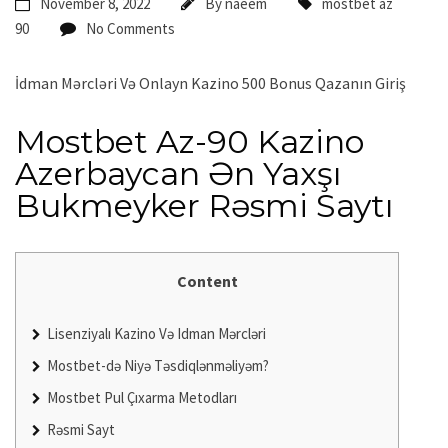
November 8, 2022
By
naeem
mostbet az
90
No Comments
İdman Mərcləri Və Onlayn Kazino 500 Bonus Qazanın Giriş
Mostbet Az-90 Kazino
Azerbaycan Ən Yaxşı
Bukmeyker Rəsmi Saytı
Content
Lisenziyalı Kazino Və Idman Mərcləri
Mostbet-də Niyə Təsdiqlənməliyəm?
Mostbet Pul Çıxarma Metodları
Rəsmi Sayt