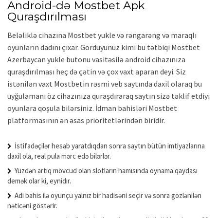
Android-də Mostbet Apk
Quraşdırılması
Beləliklə cihazına Mostbet yukle və rəngarəng və maraqlı
oyunların dadını çıxar. Gördüyünüz kimi bu tətbiqi Mostbet
Azerbaycan yukle butonu vasitəsilə android cihazınıza
quraşdırılması heç də çətin və çox vaxt aparan deyi. Siz
istənilən vaxt Mostbetin rəsmi veb saytında daxil olaraq bu
uyğulamanı öz cihazınıza quraşdıraraq saytın sizə təklif etdiyi
oyunlara qoşula bilərsiniz. İdman bahisləri Mostbet
platformasının ən əsas prioritetlərindən biridir.
İstifadəçilər hesab yaratdıqdan sonra saytın bütün imtiyazlarına
daxil ola, real pula mərc edə bilərlər.
Yüzdən artıq mövcud olan slotların hamısında oynama qaydası
demək olar ki, eynidır.
Adi bahis ilə oyunçu yalnız bir hadisəni seçir və sonra gözlənilən
nəticəni göstərir.