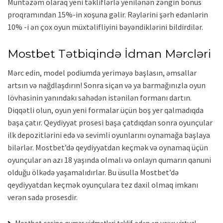
Müntəzəm olaraq yeni təkliflərlə yenilənən zəngin bonus
proqramından 15%-in xoşuna gəlir. Rəylərini şərh edənlərin
10% -i ən çox oyun müxtəlifliyini bəyəndiklərini bildirdilər.
Mostbet Tətbiqində İdman Mərcləri
Mərc edin, model podiumda yeriməyə başlasın, əmsallar
artsın və nağdlaşdırın! Sonra siçan və ya barmağınızla oyun
lövhəsinin yanındakı sahədən istənilən formanı dartın.
Diqqətli olun, oyun yeni formalar üçün boş yer qalmadıqda
başa çatır. Qeydiyyat prosesi başa çatdıqdan sonra oyunçular
ilk depozitlərini edə və sevimli oyunlarını oynamağa başlaya
bilərlər. Mostbet’də qeydiyyatdan keçmək və oynamaq üçün
oyunçular ən azı 18 yaşında olmalı və onlayn qumarın qanuni
olduğu ölkədə yaşamalıdırlar. Bu üsulla Mostbet’də
qeydiyyatdan keçmək oyunçulara tez daxil olmaq imkanı
verən sadə prosesdir.