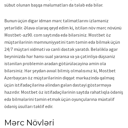
sübut olunan başqa məlumatları da tələb edə bilər.
Bunun üçün digər idman mərc təlimatlarını izləməniz
yetərlidir. Əlavə olaraq qeyd edim ki, istilən növ mərc növünü
Mostbet-az90. com saytında edə bilərsiniz. Mostbet öz
müştərilərinin məmnuniyyətini tam təmin edə bilmək üçün
24/7 müştəri xidməti və canli dəstək yaratdı. Beləliklə əgər
beyninizdə hər hansı sual yaransa və ya çətinliyə düşsəniz
istənilən problemin aradan götürüləcəyinə əmin ola
bilərsiniz. Hər şeydən əvvəl bilmiş olmalısınız ki, Mostbet
Azerbaycan öz müştərilərinin diqqət mərkəzində qalmaq
üçün istifadəçilərinə əlindən gələn dəstəyi göstərməyə
hazırdır. Mostbet öz istifadəçilərinin saytda rahatlıqla ödəniş
edə bilmələrini təmin etmək üçün oyunçularına müxtəlif
ödəniş üsulları təklif edir.
Mərc Növləri