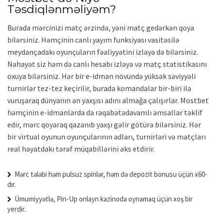
Təsdiqlənməliyəm?
Burada mərcinizi matç ərzində, yəni matç gedərkən qoya
bilərsiniz. Həmçinin canlı yayım funksiyası vasitəsilə
meydançadakı oyunçuların fəaliyyətini izləyə də bilərsiniz.
Nəhayət siz həm də canlı hesabı izləyə və matç statistikasını
oxuya bilərsiniz. Hər bir e-idman növündə yüksək səviyyəli
turnirlər tez-tez keçirilir, burada komandalar bir-biri ilə
vuruşaraq dünyanın ən yaxşısı adını almağa çalışırlar. Mostbet
həmçinin e-idmanlarda da rəqabətədavamlı əmsallar təklif
edir, mərc qoyaraq qazanıb yaxşı gəlir götürə bilərsiniz. Hər
bir virtual oyunun oyunçularının adları, turnirləri və matçları
real həyatdakı tərəf müqabillərini əks etdirir.
Mərc tələbi həm pulsuz spinlər, həm də depozit bonusu üçün x60-
dır.
Ümumiyyətlə, Pin-Up onlayn kazinoda oynamaq üçün xoş bir
yerdir.