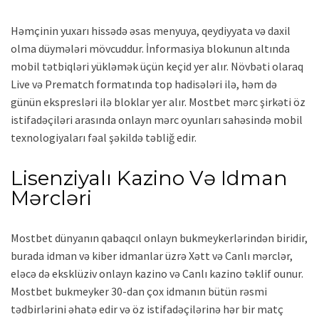
Həmçinin yuxarı hissədə əsas menyuya, qeydiyyata və daxil
olma düymələri mövcuddur. İnformasiya blokunun altında
mobil tətbiqləri yükləmək üçün keçid yer alır. Növbəti olaraq
Live və Prematch formatında top hadisələri ilə, həm də
günün ekspresləri ilə bloklar yer alır. Mostbet mərc şirkəti öz
istifadəçiləri arasında onlayn mərc oyunları sahəsində mobil
texnologiyaları fəal şəkildə təbliğ edir.
Lisenziyalı Kazino Və Idman
Mərcləri
Mostbet dünyanın qabaqcıl onlayn bukmeykerlərindən biridir,
burada idman və kiber idmanlar üzrə Xətt və Canlı mərclər,
eləcə də eksklüziv onlayn kazino və Canlı kazino təklif ounur.
Mostbet bukmeyker 30-dan çox idmanın bütün rəsmi
tədbirlərini əhatə edir və öz istifadəçilərinə hər bir matç