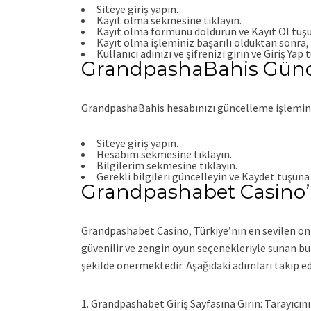
Siteye giriş yapın.
Kayıt olma sekmesine tıklayın.
Kayıt olma formunu doldurun ve Kayıt Ol tuşu
Kayıt olma işleminiz başarılı olduktan sonra, 
Kullanıcı adınızı ve şifrenizi girin ve Giriş Yap
GrandpashaBahis Günc
GrandpashaBahis hesabınızı güncelleme işleminde
Siteye giriş yapın.
Hesabım sekmesine tıklayın.
Bilgilerim sekmesine tıklayın.
Gerekli bilgileri güncelleyin ve Kaydet tuşuna
Grandpashabet Casino’
Grandpashabet Casino, Türkiye’nin en sevilen onl
güvenilir ve zengin oyun seçenekleriyle sunan bu c
şekilde önermektedir. Aşağıdaki adımları takip e
1. Grandpashabet Giriş Sayfasına Girin: Tarayıcın