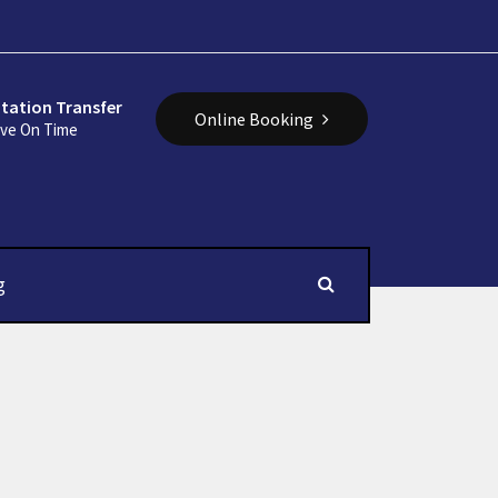
Station Transfer
Online Booking
rive On Time
g