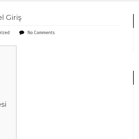
 Giriş
rized
No Comments
si