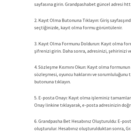
sayfasına girin. Grandpashabet güncel adresi h
2. Kayıt Olma Butonuna Tıklayın: Giriş sayfasşın
seçtiğinizde, kayıt olma formu görüntülenir.
3. Kayıt Olma Formunu Doldurun: Kayıt olma formu
şifrenizi girin. Daha sonra, adresinizi, şehirinizi 
4. Sözleşme Kısmını Okun: Kayıt olma formunun 
sözleşmesi, oyuncu haklarını ve sorumluluğunu t
butonuna tıklayın.
5. E-posta Onayı: Kayıt olma işleminiz tamamland
Onay linkine tıklayarak, e-posta adresinizin doğ
6. Grandpasha Bet Hesabınız Oluşturuldu: E-post
oluşturulur. Hesabınız oluşturulduktan sonra, G