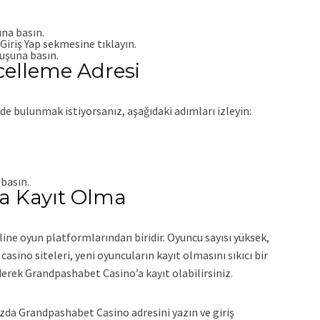
na basın.
Giriş Yap sekmesine tıklayın.
 tuşuna basın.
elleme Adresi
 bulunmak istiyorsanız, aşağıdaki adımları izleyin:
 basın.
a Kayıt Olma
ine oyun platformlarından biridir. Oyuncu sayısı yüksek,
asino siteleri, yeni oyuncuların kayıt olmasını sıkıcı bir
derek Grandpashabet Casino’a kayıt olabilirsiniz.
ızda Grandpashabet Casino adresini yazın ve giriş