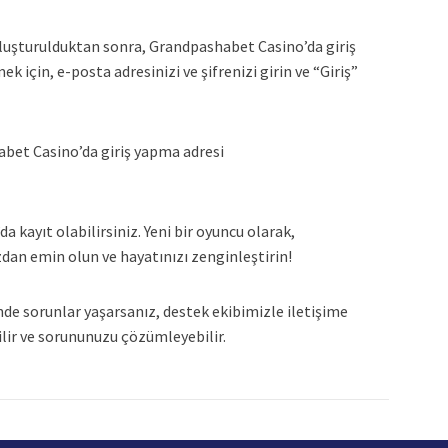
oluşturulduktan sonra, Grandpashabet Casino’da giriş
k için, e-posta adresinizi ve şifrenizi girin ve “Giriş”
abet Casino’da giriş yapma adresi
 kayıt olabilirsiniz. Yeni bir oyuncu olarak,
an emin olun ve hayatınızı zenginleştirin!
de sorunlar yaşarsanız, destek ekibimizle iletişime
ilir ve sorununuzu çözümleyebilir.