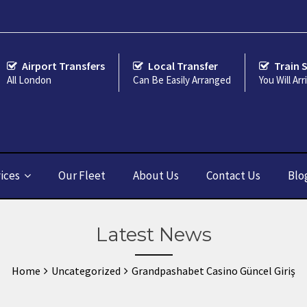
Airport Transfers
Local Transfer
Train 
All London
Can Be Easily Arranged
You Will Ar
ices
Our Fleet
About Us
Contact Us
Blo
Latest News
Home
Uncategorized
Grandpashabet Casino Güncel Giriş