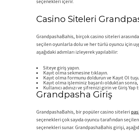
seçenekleri içerir.
Casino Siteleri Grandpa
GrandpashaBahis, birçok casino siteleri arasında
seçilen oyunlarla dolu ve her türlü oyuncu için u
aşağıdaki adımları izleyerek yapılabilir:
Siteye giriş yapın.
Kayıt olma sekmesine tıklayın.
Kayıt olma formunu doldurun ve Kayıt Ol tuşu
Kayıt olma işleminiz başarılı olduktan sonra, 
Kullanıcı adınızı ve şifrenizi girin ve Giriş Yap
Grandpasha Giriş
GrandpashaBahis, bir popüler casino siteleri
pas
seçenekleri çok sayıda oyuncu tarafından seçilen
seçenekleri sunar. GrandpashaBahis girişi, aşağıda