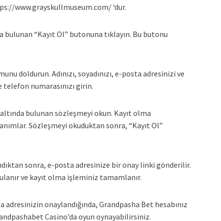
ttps://www.grayskullmuseum.com/ ‘dur.
da bulunan “Kayıt Ol” butonuna tıklayın. Bu butonu
nu doldurun. Adınızı, soyadınızı, e-posta adresinizi ve
ve telefon numarasınızı girin.
altında bulunan sözleşmeyi okun. Kayıt olma
anımlar. Sözleşmeyi okuduktan sonra, “Kayıt Ol”
ıktan sonra, e-posta adresinize bir onay linki gönderilir.
rulanır ve kayıt olma işleminiz tamamlanır.
a adresinizin onaylandığında, Grandpasha Bet hesabınız
randpashabet Casino’da oyun oynayabilirsiniz.