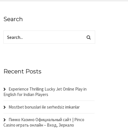
Search
Recent Posts
Experience Thrilling Lucky Jet Online Play in
English for Indian Players
Mostbet bonuslari ile serhedsiz imkanlar
Пинко Казино Официальный сайт | Pinco
Casino играть онлайн – Вход, Зеркало