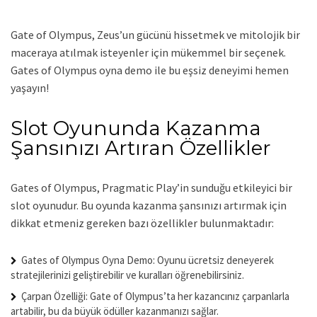
Gate of Olympus, Zeus’un gücünü hissetmek ve mitolojik bir
maceraya atılmak isteyenler için mükemmel bir seçenek.
Gates of Olympus oyna demo ile bu eşsiz deneyimi hemen
yaşayın!
Slot Oyununda Kazanma
Şansınızı Artıran Özellikler
Gates of Olympus, Pragmatic Play’in sunduğu etkileyici bir
slot oyunudur. Bu oyunda kazanma şansınızı artırmak için
dikkat etmeniz gereken bazı özellikler bulunmaktadır:
Gates of Olympus Oyna Demo: Oyunu ücretsiz deneyerek
stratejilerinizi geliştirebilir ve kuralları öğrenebilirsiniz.
Çarpan Özelliği: Gate of Olympus’ta her kazancınız çarpanlarla
artabilir, bu da büyük ödüller kazanmanızı sağlar.