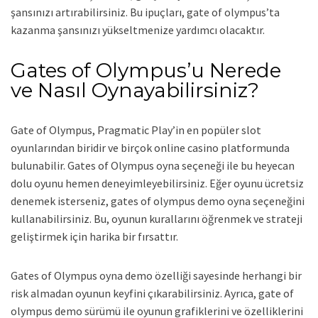
şansınızı artırabilirsiniz. Bu ipuçları, gate of olympus’ta
kazanma şansınızı yükseltmenize yardımcı olacaktır.
Gates of Olympus’u Nerede
ve Nasıl Oynayabilirsiniz?
Gate of Olympus, Pragmatic Play’in en popüler slot
oyunlarından biridir ve birçok online casino platformunda
bulunabilir. Gates of Olympus oyna seçeneği ile bu heyecan
dolu oyunu hemen deneyimleyebilirsiniz. Eğer oyunu ücretsiz
denemek isterseniz, gates of olympus demo oyna seçeneğini
kullanabilirsiniz. Bu, oyunun kurallarını öğrenmek ve strateji
geliştirmek için harika bir fırsattır.
Gates of Olympus oyna demo özelliği sayesinde herhangi bir
risk almadan oyunun keyfini çıkarabilirsiniz. Ayrıca, gate of
olympus demo sürümü ile oyunun grafiklerini ve özelliklerini