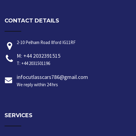
CONTACT DETAILS
2-10 Pelham Road Ilford IG11RF
M: +44 2032391515
T: +44 2031501196
infocutlasscars786@gmail.com
We reply within 24 hrs
SERVICES