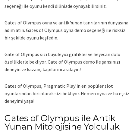
seçeneği ile oyunu kendi dilinizde oynayabilirsiniz.
Gates of Olympus oyna ve antik Yunan tanrılarının dünyasına
adım atın. Gates of Olympus oyna demo seçeneği ile risksiz
bir şekilde oyunu keşfedin.
Gate of Olympus sizi büyüleyici grafikler ve heyecan dolu
özelliklerle bekliyor. Gate of Olympus demo ile şansınızı
deneyin ve kazanç kapılarını aralayın!
Gates of Olympus, Pragmatic Play’in en popüler slot
oyunlarından biri olarak sizi bekliyor. Hemen oyna ve bu eşsiz
deneyimi yaşa!
Gates of Olympus ile Antik
Yunan Mitolojisine Yolculuk