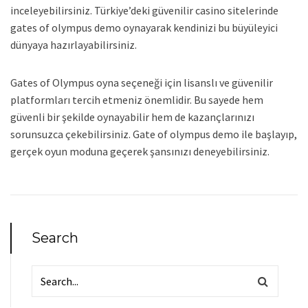
inceleyebilirsiniz. Türkiye’deki güvenilir casino sitelerinde
gates of olympus demo oynayarak kendinizi bu büyüleyici
dünyaya hazırlayabilirsiniz.
Gates of Olympus oyna seçeneği için lisanslı ve güvenilir
platformları tercih etmeniz önemlidir. Bu sayede hem
güvenli bir şekilde oynayabilir hem de kazançlarınızı
sorunsuzca çekebilirsiniz. Gate of olympus demo ile başlayıp,
gerçek oyun moduna geçerek şansınızı deneyebilirsiniz.
Search