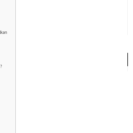
lkan
e?