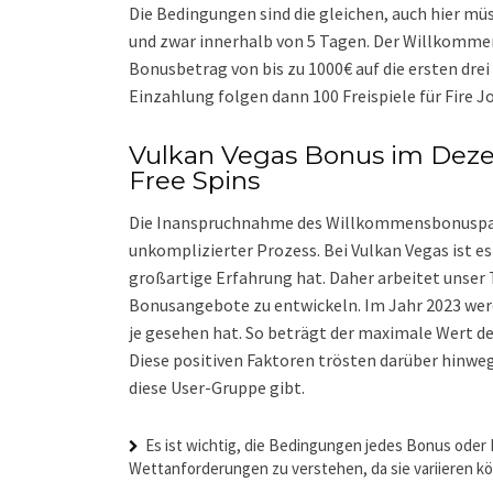
Die Bedingungen sind die gleichen, auch hier m
und zwar innerhalb von 5 Tagen. Der Willkomm
Bonusbetrag von bis zu 1000€ auf die ersten drei
Einzahlung folgen dann 100 Freispiele für Fire Jo
Vulkan Vegas Bonus im Deze
Free Spins
Die Inanspruchnahme des Willkommensbonuspaket
unkomplizierter Prozess. Bei Vulkan Vegas ist es 
großartige Erfahrung hat. Daher arbeitet unser
Bonusangebote zu entwickeln. Im Jahr 2023 werd
je gesehen hat. So beträgt der maximale Wert de
Diese positiven Faktoren trösten darüber hinweg
diese User-Gruppe gibt.
Es ist wichtig, die Bedingungen jedes Bonus oder
Wettanforderungen zu verstehen, da sie variieren k