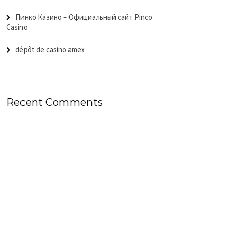
Пинко Казино – Официальный сайт Pinco
Casino
dépôt de casino amex
Recent Comments