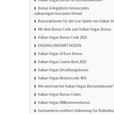
Bonus & Angebote: bonuscodes
vulkanvegas+icecasino thread
Bonusaktionen für die Live-Spiele von Vulkan V
Mit dem Bonus Code zum Vulkan Vegas Bonus
Vulkan Vegas Bonus Code 2023
EINZAHLUNGSMETHODEN
Vulkan Vegas 10 Euro Bonus
Vulkan Vegas Casino Boni 2023
Vulkan Vegas Einzahlungsbonus
Vulkan Vegas Aktionscode 40 €
Wie wird man bei Vulkan Vegas Bestandskunde?
Vulkan Vegas Bonus Codes
Vulkan Vegas Willkommensbonus
Sachsenlotto eröffnet Onlineshop für Rubbello