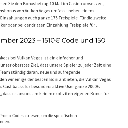
üssen Sie den Bonusbetrag 10 Mal im Casino umsetzen,
ensbonus von Vulkan Vegas umfasst neben einem
 Einzahlungen auch ganze 175 Freispiele. Für die zweite
ker oder bei der dritten Einzahlung Freispiele für .
mber 2023 – 1510€ Code und 150
s bei Vulkan Vegas ist ein einfacher und
unser oberstes Ziel, dass unsere Spieler zu jeder Zeit eine
 Team ständig daran, neue und aufregende
en wir einige der besten Boni anbieten, die Vulkan Vegas
s Cashbacks für besonders aktive User ganze 2000€.
, dass es ansonsten keinen expliziten eigenen Bonus für
 Promo-Codes zu lesen, um die spezifischen
önnen.