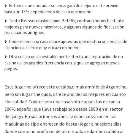
Entonces un operador se encargará de mejorar este premio
hasta un 15% dependiendo de caso que marine.
Tanto Betsson casino como Bet365, contraen bonos bastante
mejores para nuevos miembros, y algunos algunos de fidelización
pra usuarios antiguos.
Codere sera una casa sobre apuestas que destina un servicio de
atención al cliente muy eficaz con bueno.
Otra cosa o qual inevitablemente afecta una reputación de un
casino es los angeles frecuencia con la que se agregan nuevos
juegos.
Este lugar no ofrece este catálogo más amplio de Argentina,
pero sin lugar the duda, ofrece uno de los mejores en cuanto
the calidad. Codere sera una casa sobre apuestas de causa
100% español que lleva trabajando desde 1980 en el sector
del juego. En sus primeros años se especializaron en las
máquinas de tipo entretenido hasta llegar a nuestros días
donde como no podía ser de otro modo se damien subido al