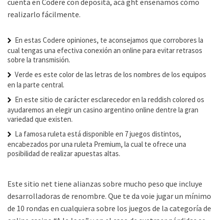
cuenta en Codere con depositá, acá ght enseñamos cómo
realizarlo fácilmente.
En estas Codere opiniones, te aconsejamos que corrobores la
cual tengas una efectiva conexión an online para evitar retrasos
sobre la transmisión.
Verde es este color de las letras de los nombres de los equipos
en la parte central.
En este sitio de carácter esclarecedor en la reddish colored os
ayudaremos an elegir un casino argentino online dentre la gran
variedad que existen.
La famosa ruleta está disponible en 7 juegos distintos,
encabezados por una ruleta Premium, la cual te ofrece una
posibilidad de realizar apuestas altas.
Este sitio net tiene alianzas sobre mucho peso que incluye
desarrolladoras de renombre. Que te da voie jugar un mínimo
de 10 rondas en cualquiera sobre los juegos de la categoría de