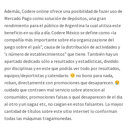
Además, Codere online ofrece una posibilidad de fazer uso de
Mercado Pago como solución de depósitos, una gran
rendimiento para el público de Argentina la cual utiliza este
beneficio en su día a día. Codere México se define como «la
compañía más importante sobre ela organizzazione del
juego sobre el país”, causa de la distribución de actividades y
‘s número de establecimientos” que tiene. También hay un
apartado dedicado sólo a resultados y estadísticas, dividido
por disciplinas y en este que podrás ver todo por resultados,
equipos/deportistas y calendario.
no bono para nada,
roban, directamente con promociones que desaparecen.
cuidado que contraen mal servicio sobre atencion al
consumidor, promociones falsas o qual desaparecen de el dia
al otro y un sagaz etc, no caigan en estos falsantes. La mayor
cantidad de títulos sobre este sitio internet lo conforman
todas las máquinas tragamonedas.