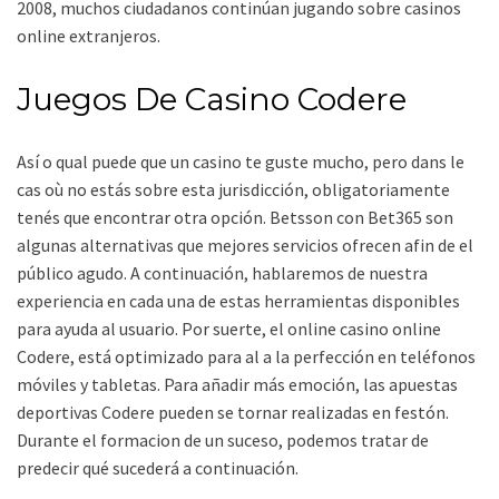
2008, muchos ciudadanos continúan jugando sobre casinos
online extranjeros.
Juegos De Casino Codere
Así o qual puede que un casino te guste mucho, pero dans le
cas où no estás sobre esta jurisdicción, obligatoriamente
tenés que encontrar otra opción. Betsson con Bet365 son
algunas alternativas que mejores servicios ofrecen afin de el
público agudo. A continuación, hablaremos de nuestra
experiencia en cada una de estas herramientas disponibles
para ayuda al usuario. Por suerte, el online casino online
Codere, está optimizado para al a la perfección en teléfonos
móviles y tabletas. Para añadir más emoción, las apuestas
deportivas Codere pueden se tornar realizadas en festón.
Durante el formacion de un suceso, podemos tratar de
predecir qué sucederá a continuación.