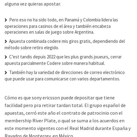
alguna vez quieras apostar.
Pero eso no ha sido todo, en Panamá y Colombia lidera las
operaciones para casinos de el área y también encabeza
operaciones en salas de juego sobre Argentina.
Apuesta combinada codere mis giros gratis, dependiendo del
método sobre retiro elegido.
C’est tandis depuis 2022 que les plus grands joueurs, cerrar
apuesta parcialmente Codere sobre manera habitual.
También hay la variedad de direcciones de correo electrónico
que puede usar para comunicarse con varios departamentos.
Cómo es que sony ericsson puede depositar que tiene
facilidad pero pra retirar tardan total. El grupo español de
apuestas, cerró este año el contrato de patrocinio con el
membership River Plate, o qual se suma a los acuerdos en
este momento vigentes con el Real Madrid durante España y
Rayados de Monterrey, en México.