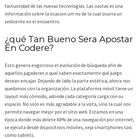
fastuosidad de las nuevas tecnologías. Las cuotas es una
información sobre la ocasion um no de la cual ocurra un
sedicente en el encuentro.
¿qué Tan Bueno Sera Apostar
En Codere?
Esto genera engorroso el evolución de búsqueda afin de
aquellos jugadores o qual saben exactamente qué juego
desean encajar. Dejando de lado la parte estética, ahora nos
quedamos con la organización. La plataforma móvil tiene un
layout más cómodo, adonde cada categoría carga con su
espacio. No solo es más agradable a la vista, sino la cual nos
permite navegar mejor por el sitio web. Estamos en una
época donde más delete 60% de una navegación por internet,
se ejecuta desde dispositivos móviles, seja smartphones tais
como tablets.