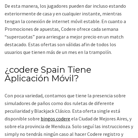
De esta manera, los jugadores pueden dar incluso estando
exteriormente de casa y en cualquier instante, mientras
tengan la conexión de internet móvil estable. En cuanto a
Promociones de apuestas, Codere ofrece cada semana
“supercuotas” para arriesgar a mejor precio en un match
destacado. Estas ofertas son válidas afin de todos los
usuarios que tienen más de un mes en la trampolín.
¿codere Spain Tiene
Aplicación Móvil?
Con poca variedad, contamos que tiene la presencia sobre
simuladores de paños como dos ruletas de diferente
peculiaridad y Blackjack Clásico. Esta oferta single está
disponible sobre
bingos codere
ela Ciudad de Mejores Aires, y
sobre ela provincia de Mendoza. Solo seguí las instrucciones y
simply no tendrás ningún caso al hacer Codere registro y