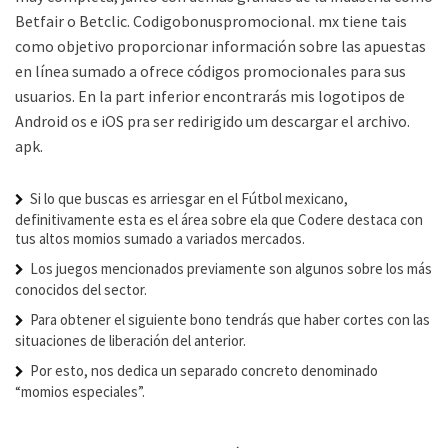
Betfair o Betclic. Codigobonuspromocional. mx tiene tais
como objetivo proporcionar información sobre las apuestas
en línea sumado a ofrece códigos promocionales para sus
usuarios. En la part inferior encontrarás mis logotipos de
Android os e iOS pra ser redirigido um descargar el archivo.
apk.
Si lo que buscas es arriesgar en el Fútbol mexicano,
definitivamente esta es el área sobre ela que Codere destaca con
tus altos momios sumado a variados mercados.
Los juegos mencionados previamente son algunos sobre los más
conocidos del sector.
Para obtener el siguiente bono tendrás que haber cortes con las
situaciones de liberación del anterior.
Por esto, nos dedica un separado concreto denominado
“momios especiales”.