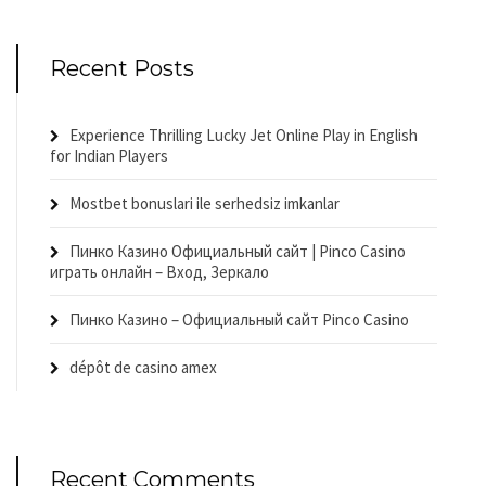
Recent Posts
Experience Thrilling Lucky Jet Online Play in English
for Indian Players
Mostbet bonuslari ile serhedsiz imkanlar
Пинко Казино Официальный сайт | Pinco Casino
играть онлайн – Вход, Зеркало
Пинко Казино – Официальный сайт Pinco Casino
dépôt de casino amex
Recent Comments