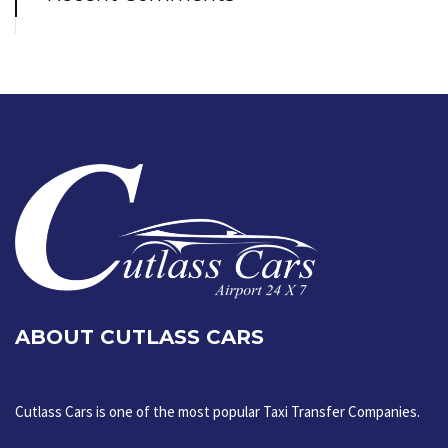
ABOUT CUTLASS CARS
Cutlass Cars is one of the most popular Taxi Transfer Companies.