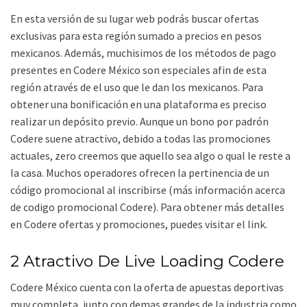
En esta versión de su lugar web podrás buscar ofertas
exclusivas para esta región sumado a precios en pesos
mexicanos. Además, muchisimos de los métodos de pago
presentes en Codere México son especiales afin de esta
región através de el uso que le dan los mexicanos. Para
obtener una bonificación en una plataforma es preciso
realizar un depósito previo. Aunque un bono por padrón
Codere suene atractivo, debido a todas las promociones
actuales, zero creemos que aquello sea algo o qual le reste a
la casa. Muchos operadores ofrecen la pertinencia de un
código promocional al inscribirse (más información acerca
de codigo promocional Codere). Para obtener más detalles
en Codere ofertas y promociones, puedes visitar el link.
2 Atractivo De Live Loading Codere
Codere México cuenta con la oferta de apuestas deportivas
muy completa, junto con demas grandes de la industria como