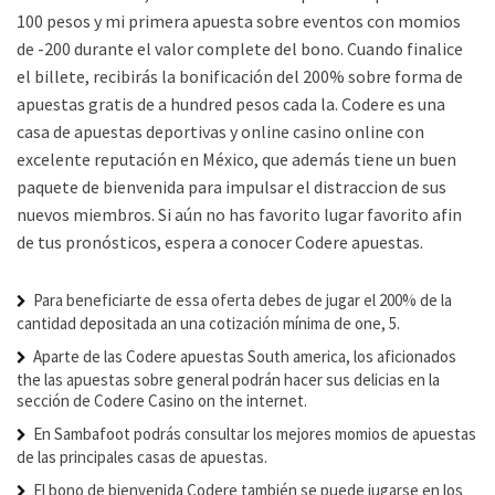
100 pesos y mi primera apuesta sobre eventos con momios
de -200 durante el valor complete del bono. Cuando finalice
el billete, recibirás la bonificación del 200% sobre forma de
apuestas gratis de a hundred pesos cada la. Codere es una
casa de apuestas deportivas y online casino online con
excelente reputación en México, que además tiene un buen
paquete de bienvenida para impulsar el distraccion de sus
nuevos miembros. Si aún no has favorito lugar favorito afin
de tus pronósticos, espera a conocer Codere apuestas.
Para beneficiarte de essa oferta debes de jugar el 200% de la
cantidad depositada an una cotización mínima de one, 5.
Aparte de las Codere apuestas South america, los aficionados
the las apuestas sobre general podrán hacer sus delicias en la
sección de Codere Casino on the internet.
En Sambafoot podrás consultar los mejores momios de apuestas
de las principales casas de apuestas.
El bono de bienvenida Codere también se puede jugarse en los