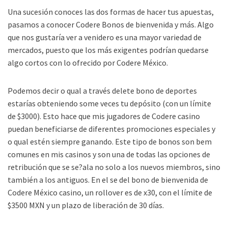
Una sucesión conoces las dos formas de hacer tus apuestas,
pasamos a conocer Codere Bonos de bienvenida y más. Algo
que nos gustaría ver a venidero es una mayor variedad de
mercados, puesto que los más exigentes podrían quedarse
algo cortos con lo ofrecido por Codere México.
Podemos decir o qual a través delete bono de deportes
estarías obteniendo some veces tu depósito (con un límite
de $3000). Esto hace que mis jugadores de Codere casino
puedan beneficiarse de diferentes promociones especiales y
o qual estén siempre ganando. Este tipo de bonos son bem
comunes en mis casinos y son una de todas las opciones de
retribución que se se?ala no solo a los nuevos miembros, sino
también a los antiguos. En el se del bono de bienvenida de
Codere México casino, un rollover es de x30, con el límite de
$3500 MXN y un plazo de liberación de 30 días.