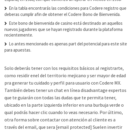
En la tabla encontrarás las condiciones para Codere registro que
deberas cumplir afin de obtener el Codere Bono de Bienvenida.
Este bono de bienvenida de casino está destinado an aquellos
nuevos jugadores que se hayan registrado durante la plataforma
recientemente.
Lo antes mencionado es apenas part del potencial para este site
para apuestas.
Solo deberás tener con los requisitos básicos al registrarte,
como residir enel del territorio mejicano y ser mayor de edad
pra generar tu cuidado y perfil para usuario con Codere MX.
También debes tener un chat en línea disadvantage expertos
que te guiarán con todas las dudas que te permita tener,
ubicado en la parte izquierda inferior en una burbuja verde o
qual podrás hacer clic cuando lo veas necesario. Por último,
otra forma sobre contactar con atención al cliente es a
través del email, que sera [email protected] Suelen invertir