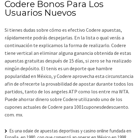
Codere Bonos Para Los
Usuarios Nuevos
Si tienes dudas sobre cómo es efectivo Codere apuestas,
rápidamente podrás despejarlas. En la lista o qual verás a
continuación te explicamos la forma de realizarlo. Codere
tiene vertical an eliminar alguna ganancia obtenida de estas
apuestas gratuitas después de 15 días, si zero se ha realizado
ningún depósito. El tenis es un deporte que hambre
popularidad en México, y Codere aprovecha esta circunstancia
afin de ofrecerte la provabilidad de apostar durante todos los
partidos, tanto de los angeles ATP como los entre ma WTA.
Puede ahorrar dinero sobre Codere utilizando uno de los
cupones actuales de Codere para 1001cuponesdedescuento.
com. mx.
Es una odaie de apuestas deportivas y casino online fundada en
España, en 1980, con que comenzó an operar en México en 1998.