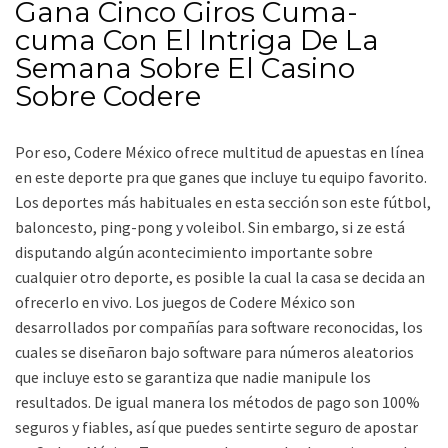
Gana Cinco Giros Cuma-
cuma Con El Intriga De La
Semana Sobre El Casino
Sobre Codere
Por eso, Codere México ofrece multitud de apuestas en línea
en este deporte pra que ganes que incluye tu equipo favorito.
Los deportes más habituales en esta sección son este fútbol,
baloncesto, ping-pong y voleibol. Sin embargo, si ze está
disputando algún acontecimiento importante sobre
cualquier otro deporte, es posible la cual la casa se decida an
ofrecerlo en vivo. Los juegos de Codere México son
desarrollados por compañías para software reconocidas, los
cuales se diseñaron bajo software para números aleatorios
que incluye esto se garantiza que nadie manipule los
resultados. De igual manera los métodos de pago son 100%
seguros y fiables, así que puedes sentirte seguro de apostar