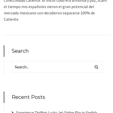
Colectividad Caliente. Al inicio todo era armonía y paz, scam
el tiempo mis españoles vieron el gran potencial del
mercado mexicano con decidieron separarse 100% de
Caliente.
Search
Recent Posts
Experience Thrilling Lucky Jet Online Play in English