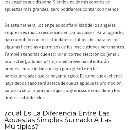
los angeles que dispone. Siendo una de mis centros de
apuestas más grandes, zero podríamos contar con menos.
De esta manera, los angeles confiabilidad de los angeles
empresa es muito reconocida en varios países. Para lograrlo,
han cumplido con los estándares establecidos para recibir
algunas licencias y permisos de las instituciones pertinentes.
También tendrías que escribir al correo electrónico [email
protected], adonde p? linje med brevedad intentarán
ponerse en vecindad contigo para guiarte en las
particularidades que te hayan surgido. El suma que el cliente
haya depositado será acerca de que ze aplique la promoción,
para eso será importante que sony ericsson consideren los
límites establecidos.
¿cuál Es La Diferencia Entre Las
Apuestas Simples Sumado A Las
Múltiples?