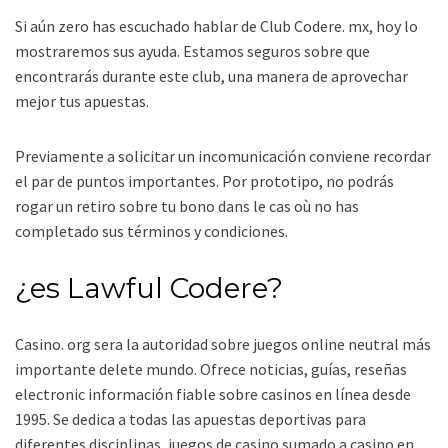
Si aún zero has escuchado hablar de Club Codere. mx, hoy lo
mostraremos sus ayuda. Estamos seguros sobre que
encontrarás durante este club, una manera de aprovechar
mejor tus apuestas.
Previamente a solicitar un incomunicación conviene recordar
el par de puntos importantes. Por prototipo, no podrás
rogar un retiro sobre tu bono dans le cas où no has
completado sus términos y condiciones.
¿es Lawful Codere?
Casino. org sera la autoridad sobre juegos online neutral más
importante delete mundo. Ofrece noticias, guías, reseñas
electronic información fiable sobre casinos en línea desde
1995. Se dedica a todas las apuestas deportivas para
diferentes disciplinas, juegos de casino sumado a casino en