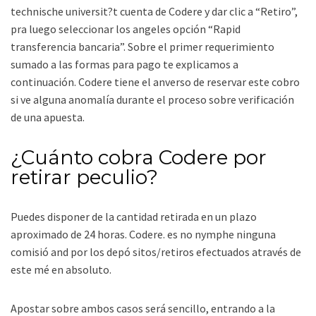
technische universit?t cuenta de Codere y dar clic a “Retiro”,
pra luego seleccionar los angeles opción “Rapid
transferencia bancaria”. Sobre el primer requerimiento
sumado a las formas para pago te explicamos a
continuación. Codere tiene el anverso de reservar este cobro
si ve alguna anomalía durante el proceso sobre verificación
de una apuesta.
¿Cuánto cobra Codere por
retirar peculio?
Puedes disponer de la cantidad retirada en un plazo
aproximado de 24 horas. Codere. es no nymphe ninguna
comisió and por los depó sitos/retiros efectuados através de
este mé en absoluto.
Apostar sobre ambos casos será sencillo, entrando a la