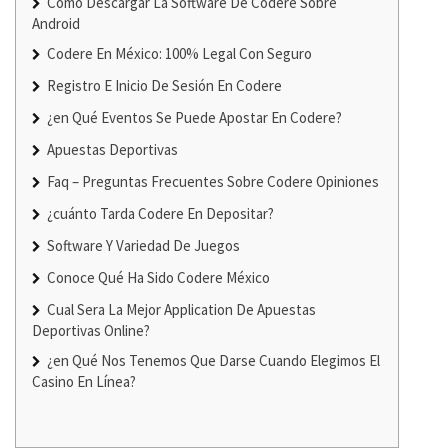
Cómo Descargar La Software De Codere Sobre
Android
Codere En México: 100% Legal Con Seguro
Registro E Inicio De Sesión En Codere
¿en Qué Eventos Se Puede Apostar En Codere?
Apuestas Deportivas
Faq – Preguntas Frecuentes Sobre Codere Opiniones
¿cuánto Tarda Codere En Depositar?
Software Y Variedad De Juegos
Conoce Qué Ha Sido Codere México
Cual Sera La Mejor Application De Apuestas
Deportivas Online?
¿en Qué Nos Tenemos Que Darse Cuando Elegimos El
Casino En Línea?