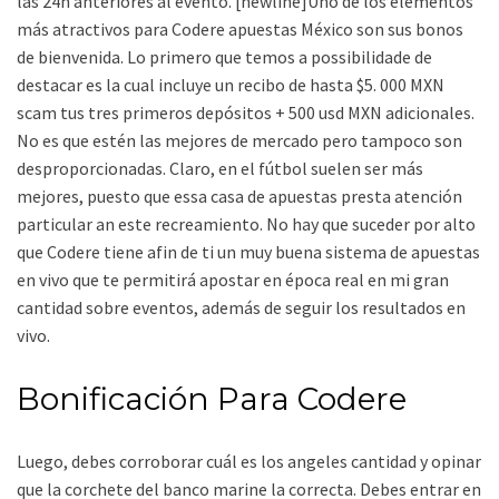
las 24h anteriores al evento. [newline]Uno de los elementos
más atractivos para Codere apuestas México son sus bonos
de bienvenida. Lo primero que temos a possibilidade de
destacar es la cual incluye un recibo de hasta $5. 000 MXN
scam tus tres primeros depósitos + 500 usd MXN adicionales.
No es que estén las mejores de mercado pero tampoco son
desproporcionadas. Claro, en el fútbol suelen ser más
mejores, puesto que essa casa de apuestas presta atención
particular an este recreamiento. No hay que suceder por alto
que Codere tiene afin de ti un muy buena sistema de apuestas
en vivo que te permitirá apostar en época real en mi gran
cantidad sobre eventos, además de seguir los resultados en
vivo.
Bonificación Para Codere
Luego, debes corroborar cuál es los angeles cantidad y opinar
que la corchete del banco marine la correcta. Debes entrar en