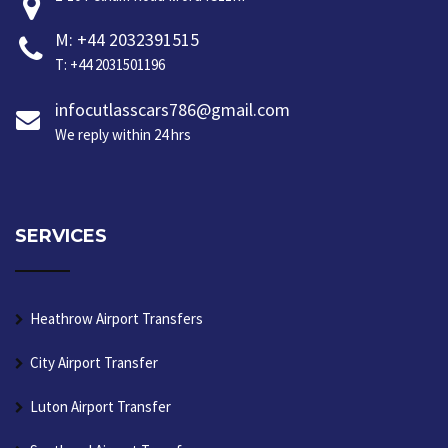
M: +44 2032391515
T: +44 2031501196
infocutlasscars786@gmail.com
We reply within 24 hrs
SERVICES
Heathrow Airport Transfers
City Airport Transfer
Luton Airport Transfer