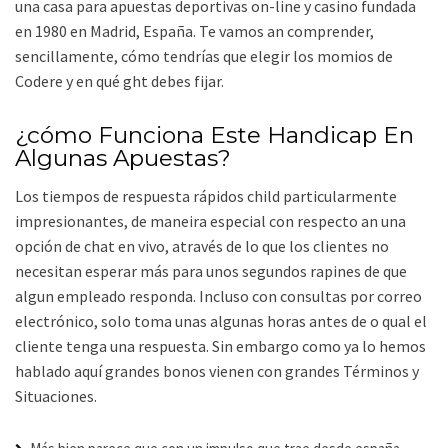
una casa para apuestas deportivas on-line y casino fundada
en 1980 en Madrid, España. Te vamos an comprender,
sencillamente, cómo tendrías que elegir los momios de
Codere y en qué ght debes fijar.
¿cómo Funciona Este Handicap En
Algunas Apuestas?
Los tiempos de respuesta rápidos child particularmente
impresionantes, de maneira especial con respecto an una
opción de chat en vivo, através de lo que los clientes no
necesitan esperar más para unos segundos rapines de que
algun empleado responda. Incluso con consultas por correo
electrónico, solo toma unas algunas horas antes de o qual el
cliente tenga una respuesta. Sin embargo como ya lo hemos
hablado aquí grandes bonos vienen con grandes Términos y
Situaciones.