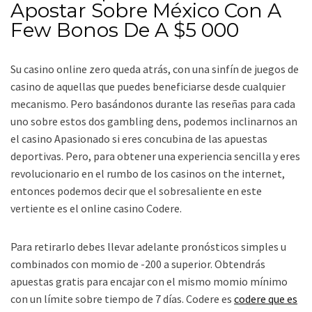
Apostar Sobre México Con A
Few Bonos De A $5 000
Su casino online zero queda atrás, con una sinfín de juegos de
casino de aquellas que puedes beneficiarse desde cualquier
mecanismo. Pero basándonos durante las reseñas para cada
uno sobre estos dos gambling dens, podemos inclinarnos an
el casino Apasionado si eres concubina de las apuestas
deportivas. Pero, para obtener una experiencia sencilla y eres
revolucionario en el rumbo de los casinos on the internet,
entonces podemos decir que el sobresaliente en este
vertiente es el online casino Codere.
Para retirarlo debes llevar adelante pronósticos simples u
combinados con momio de -200 a superior. Obtendrás
apuestas gratis para encajar con el mismo momio mínimo
con un límite sobre tiempo de 7 días. Codere es
codere que es