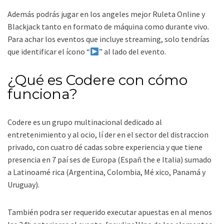
Además podrás jugar en los angeles mejor Ruleta Online y
Blackjack tanto en formato de máquina como durante vivo.
Para achar los eventos que incluye streaming, solo tendrías
que identificar el ícono “
” al lado del evento.
¿Qué es Codere con cómo
funciona?
Codere es un grupo multinacional dedicado al
entretenimiento y al ocio, lí der en el sector del distraccion
privado, con cuatro dé cadas sobre experiencia y que tiene
presencia en 7 paí ses de Europa (Españ the e Italia) sumado
a Latinoamé rica (Argentina, Colombia, Mé xico, Panamá y
Uruguay).
También podra ser requerido executar apuestas en al menos