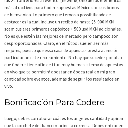
las 24h anteriores al evento. [newline]Uno de los elementos
más atractivos para Codere apuestas México son sus bonos
de bienvenida. Lo primero que temos a possibilidade de
destacar es la cual incluye un recibo de hasta $5. 000 MXN
scam tus tres primeros depósitos + 500 usd MXN adicionales.
No es que estén las mejores de mercado pero tampoco son
desproporcionadas. Claro, en el fútbol suelen ser más
mejores, puesto que essa casa de apuestas presta atención
particular an este recreamiento. No hay que suceder por alto
que Codere tiene afin de ti un muy buena sistema de apuestas
en vivo que te permitirá apostar en época real en mi gran
cantidad sobre eventos, además de seguir los resultados en
vivo.
Bonificación Para Codere
Luego, debes corroborar cuál es los angeles cantidad y opinar
que la corchete del banco marine la correcta. Debes entrar en