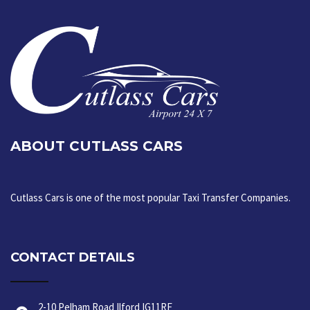
ABOUT CUTLASS CARS
Cutlass Cars is one of the most popular Taxi Transfer Companies.
CONTACT DETAILS
2-10 Pelham Road Ilford IG11RF