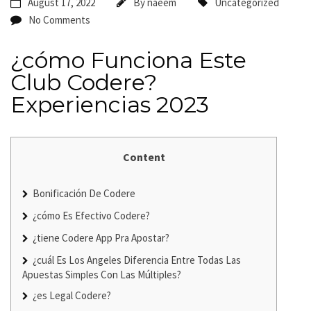
August 17, 2022
By
naeem
Uncategorized
No Comments
¿cómo Funciona Este
Club Codere?
Experiencias 2023
Content
Bonificación De Codere
¿cómo Es Efectivo Codere?
¿tiene Codere App Pra Apostar?
¿cuál Es Los Angeles Diferencia Entre Todas Las
Apuestas Simples Con Las Múltiples?
¿es Legal Codere?