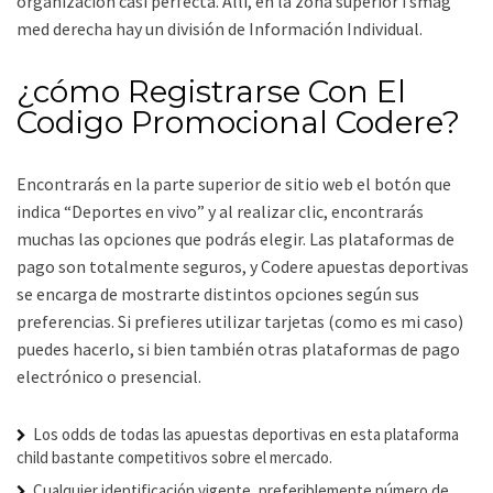
organización casi perfecta. Allí, en la zona superior i smag
med derecha hay un división de Información Individual.
¿cómo Registrarse Con El
Codigo Promocional Codere?
Encontrarás en la parte superior de sitio web el botón que
indica “Deportes en vivo” y al realizar clic, encontrarás
muchas las opciones que podrás elegir. Las plataformas de
pago son totalmente seguros, y Codere apuestas deportivas
se encarga de mostrarte distintos opciones según sus
preferencias. Si prefieres utilizar tarjetas (como es mi caso)
puedes hacerlo, si bien también otras plataformas de pago
electrónico o presencial.
Los odds de todas las apuestas deportivas en esta plataforma
child bastante competitivos sobre el mercado.
Cualquier identificación vigente, preferiblemente número de