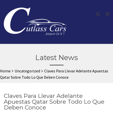
Latest News
Home
Uncategorized
Claves Para Llevar Adelante Apuestas
Qatar Sobre Todo Lo Que Deben Conoce
Claves Para Llevar Adelante
Apuestas Qatar Sobre Todo Lo Que
Deben Conoce