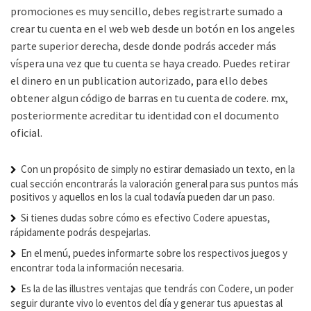
promociones es muy sencillo, debes registrarte sumado a
crear tu cuenta en el web web desde un botón en los angeles
parte superior derecha, desde donde podrás acceder más
víspera una vez que tu cuenta se haya creado. Puedes retirar
el dinero en un publication autorizado, para ello debes
obtener algun código de barras en tu cuenta de codere. mx,
posteriormente acreditar tu identidad con el documento
oficial.
Con un propósito de simply no estirar demasiado un texto, en la
cual sección encontrarás la valoración general para sus puntos más
positivos y aquellos en los la cual todavía pueden dar un paso.
Si tienes dudas sobre cómo es efectivo Codere apuestas,
rápidamente podrás despejarlas.
En el menú, puedes informarte sobre los respectivos juegos y
encontrar toda la información necesaria.
Es la de las illustres ventajas que tendrás con Codere, un poder
seguir durante vivo lo eventos del día y generar tus apuestas al