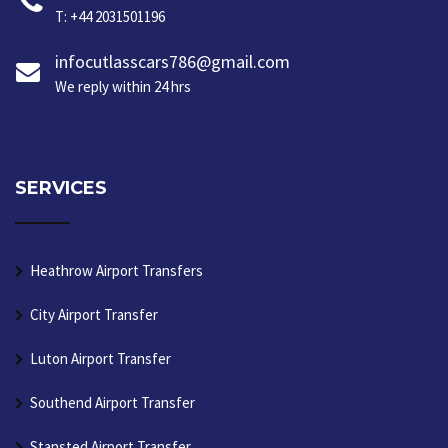
T: +44 2031501196
infocutlasscars786@gmail.com
We reply within 24 hrs
SERVICES
Heathrow Airport Transfers
City Airport Transfer
Luton Airport Transfer
Southend Airport Transfer
Stansted Airport Transfer