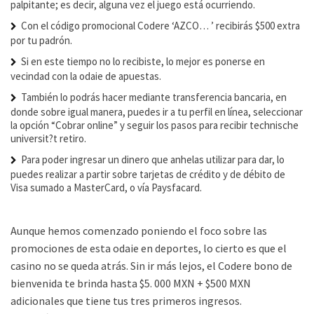
palpitante; es decir, alguna vez el juego está ocurriendo.
Con el código promocional Codere ‘AZCO… ’ recibirás $500 extra
por tu padrón.
Si en este tiempo no lo recibiste, lo mejor es ponerse en
vecindad con la odaie de apuestas.
También lo podrás hacer mediante transferencia bancaria, en
donde sobre igual manera, puedes ir a tu perfil en línea, seleccionar
la opción “Cobrar online” y seguir los pasos para recibir technische
universit?t retiro.
Para poder ingresar un dinero que anhelas utilizar para dar, lo
puedes realizar a partir sobre tarjetas de crédito y de débito de
Visa sumado a MasterCard, o vía Paysfacard.
Aunque hemos comenzado poniendo el foco sobre las
promociones de esta odaie en deportes, lo cierto es que el
casino no se queda atrás. Sin ir más lejos, el Codere bono de
bienvenida te brinda hasta $5. 000 MXN + $500 MXN
adicionales que tiene tus tres primeros ingresos.