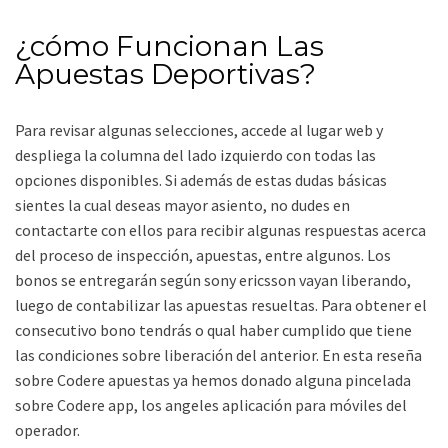
¿cómo Funcionan Las
Apuestas Deportivas?
Para revisar algunas selecciones, accede al lugar web y
despliega la columna del lado izquierdo con todas las
opciones disponibles. Si además de estas dudas básicas
sientes la cual deseas mayor asiento, no dudes en
contactarte con ellos para recibir algunas respuestas acerca
del proceso de inspección, apuestas, entre algunos. Los
bonos se entregarán según sony ericsson vayan liberando,
luego de contabilizar las apuestas resueltas. Para obtener el
consecutivo bono tendrás o qual haber cumplido que tiene
las condiciones sobre liberación del anterior. En esta reseña
sobre Codere apuestas ya hemos donado alguna pincelada
sobre Codere app, los angeles aplicación para móviles del
operador.