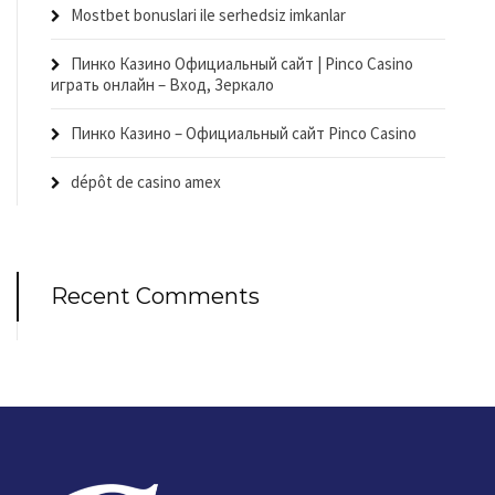
Mostbet bonuslari ile serhedsiz imkanlar
Пинко Казино Официальный сайт | Pinco Casino
играть онлайн – Вход, Зеркало
Пинко Казино – Официальный сайт Pinco Casino
dépôt de casino amex
Recent Comments