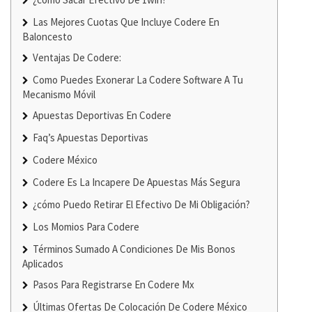
Las Mejores Cuotas Que Incluye Codere En
Baloncesto
Ventajas De Codere:
Como Puedes Exonerar La Codere Software A Tu
Mecanismo Móvil
Apuestas Deportivas En Codere
Faq’s Apuestas Deportivas
Codere México
Codere Es La Incapere De Apuestas Más Segura
¿cómo Puedo Retirar El Efectivo De Mi Obligación?
Los Momios Para Codere
Términos Sumado A Condiciones De Mis Bonos
Aplicados
Pasos Para Registrarse En Codere Mx
Últimas Ofertas De Colocación De Codere México