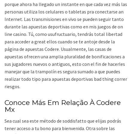
porque ahora ha llegado un instante en que cada vez más las
personas utiliza los celulares o tabletas pra conectarse an
Internet. Las transmisiones en vivo se pueden seguir tanto
durante las apuestas deportivas como en mis juegos de on
line casino. Tú, como usufructuario, tendrás total libertad
para acceder a great ellos cuando se te antoje desde la
página de apuestas Codere. Usualmente, las casas de
apuestas ofrecen una amplia pluralidad de bonificaciones a
sus jugadores nuevos o antiguos, esto con el fin de hacerles
manejar que la trampolín es segura sumado a que puedes
realizar todo tipo para apuestas deportivas bad thing correr
riesgos.
Conoce Más Em Relação À Codere
Mx
Sea cual sea este método de soddisfatto que elijas podrás
tener acceso a tu bono para bienvenida. Otra sobre las