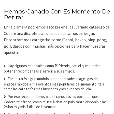
Hemos Ganado Con Es Momento De
Retirar
En la primera podremos escoger enel del variado catálogo de
Codere una disciplina an una que buscamos arriesgar.
Encontraremos categorías como fútbol, boxeo, ping-pong,
golf, dardos con muchas más opciones para hacer nuestras
apuestas.
Hay algunos especiales como B’friends, con el que puedes
obtener recompensas al referir a sus amigos.
Encontrarás algun módulo superior disadvantage ligas de
enlaces rápidos a mis eventos más populares del momento, tais
como las categorías más buscadas y los eventos del día.
Por eso recomendamos o qual conozcas las opciones que
Codere te ofrece, como réussi à chat en palpitante disponible las
24 horas y mis 7 días de la semana.