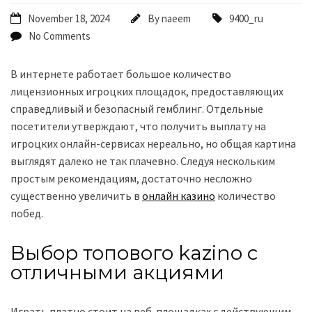
November 18, 2024
By
naeem
9400_ru
No Comments
В интернете работает большое количество
лицензионных игроцких площадок, предоставляющих
справедливый и безопасный гемблинг. Отдельные
посетители утверждают, что получить выплату на
игроцких онлайн-сервисах нереально, но общая картина
выглядят далеко не так плачевно. Следуя нескольким
простым рекомендациям, достаточно несложно
существенно увеличить в
онлайн казино
количество
побед.
Выбор топового kazino с
отличными акциями
Играть платно стоит на веб-площадках с действующим