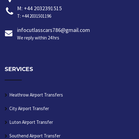
M: +44 2032391515
T: +44 2031501196
infocutlasscars786@gmail.com
We reply within 24 hrs
SERVICES
Heathrow Airport Transfers
City Airport Transfer
Luton Airport Transfer
Southend Airport Transfer