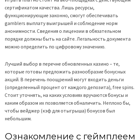
сертификатом качества. Лишь ресурсы,
функционирующие законно, смогут обеспечивать
gamblers выплату выигрышей и соблюдение норм
анонимности. Сведения о лицензии в обязательном
порядке должны быть на сайте. Легальность документа
можно определить по цифровому значению.
Лучший выбор в перечне обновленных казино – те,
которые готовы предложить разнообразие бонусных
акций. В перечень поощрений могут входить деньги
(определенный процент от каждого депозита), free spins.
Стоит уточнять, на каких условиях вручаются бонусы и
каким образом их позволяется обналичить. Неплохо бы,
чтобы вейджер (кэф для отыгрыша) бонусов был
небольшим.
Ознакомление с геймплеем