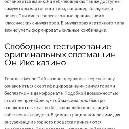
остановится шарик. На веб-площадках так же доступны
симуляторы карточного типа, например, блекджек и
покер. Они имеют более сложные правила, чем у
классических симуляторов. В эмуляторах карточного типа
важно уметь формировать сильные комбинации.
Свободное тестирование
оригинальных слотмашин
Он Икс казино
Топовые kasino Он Х казино предлагают перспективу
ознакомиться с сертифицированными симуляторами
бесплатно – в демоформате. Подобной возможностью
стоит не пренебречь, чтоб максимально быстро
ознакомиться с casino без каких-либо инвестиций
собственных средств. В демонстрационном режиме для
визуализации игорного процесса применяются