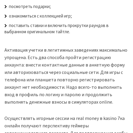
посмотреть подарки;
ознакомиться с коллекцией игр;
поставить ставки и включить прокрутки раундов в
выбранном оригинальном тайтле.
Активация учетки в легитимных заведениях максимально
упрощена. Есть два способа пройти регистрацию
аккаунта: внести контактные данные в анкетную форму
или авторизоваться через социальные сети. Для игры с
телефона или планшета повторно регистрировать
аккаунт нет необходимости. Надо всего-то выполнить
вход в профиль по логину и паролю и продолжить
выполнять денежные взносы в симуляторах online.
Осуществлять игорные сессии на real money в kasino 7ка
онлайн получают перспективу геймеры