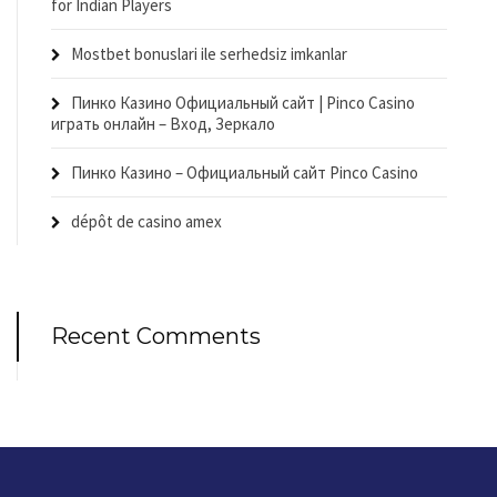
for Indian Players
Mostbet bonuslari ile serhedsiz imkanlar
Пинко Казино Официальный сайт | Pinco Casino
играть онлайн – Вход, Зеркало
Пинко Казино – Официальный сайт Pinco Casino
dépôt de casino amex
Recent Comments