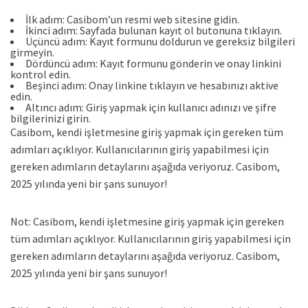
İlk adım: Casibom’un resmi web sitesine gidin.
İkinci adım: Sayfada bulunan kayıt ol butonuna tıklayın.
Üçüncü adım: Kayıt formunu doldurun ve gereksiz bilgileri
girmeyin.
Dördüncü adım: Kayıt formunu gönderin ve onay linkini
kontrol edin.
Beşinci adım: Onay linkine tıklayın ve hesabınızı aktive
edin.
Altıncı adım: Giriş yapmak için kullanıcı adınızı ve şifre
bilgilerinizi girin.
Casibom, kendi işletmesine giriş yapmak için gereken tüm
adımları açıklıyor. Kullanıcılarının giriş yapabilmesi için
gereken adımların detaylarını aşağıda veriyoruz. Casibom,
2025 yılında yeni bir şans sunuyor!
Not: Casibom, kendi işletmesine giriş yapmak için gereken
tüm adımları açıklıyor. Kullanıcılarının giriş yapabilmesi için
gereken adımların detaylarını aşağıda veriyoruz. Casibom,
2025 yılında yeni bir şans sunuyor!