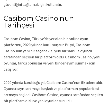
güvenliğini sağlamak için kullanılır.
Casibom Casino’nun
Tarihçesi
Casibom Casino, Türkiye’de yer alan bir online oyun
platformu, 2020 yılında kurulmuştur. Bu yıl, Casibom
Casino’nun yeni bir seçenekle, yeni bir şans ile oyuncu
tarafından seçilen bir platform oldu. Casibom Casino, yeni
oyunlar, farklı bonuslar ve yeni bir deneyim sunmak için
çalışıyor.
2020 yılında kurulduğu yıl, Casibom Casino’nun ilk adımı aldı.
Oyuncu sayısı artmaya başladı ve platformun popularitesi
artmaya başladı. Casibom Casino, oyuncu tarafından seçilen
bir platform oldu ve yeni oyunlar sunuldu.