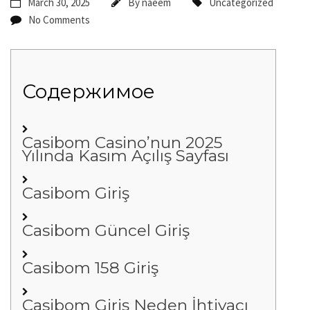
March 30, 2025
By
naeem
Uncategorized
No Comments
Содержимое
Casibom Casino’nun 2025
Yılında Kasım Açılış Sayfası
Casibom Giriş
Casibom Güncel Giriş
Casibom 158 Giriş
Casibom Giriş Neden İhtiyacı