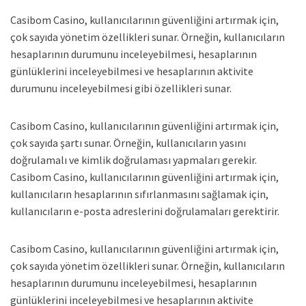
Casibom Casino, kullanıcılarının güvenliğini artırmak için,
çok sayıda yönetim özellikleri sunar. Örneğin, kullanıcıların
hesaplarının durumunu inceleyebilmesi, hesaplarının
günlüklerini inceleyebilmesi ve hesaplarının aktivite
durumunu inceleyebilmesi gibi özellikleri sunar.
Casibom Casino, kullanıcılarının güvenliğini artırmak için,
çok sayıda şartı sunar. Örneğin, kullanıcıların yasını
doğrulamalı ve kimlik doğrulaması yapmaları gerekir.
Casibom Casino, kullanıcılarının güvenliğini artırmak için,
kullanıcıların hesaplarının sıfırlanmasını sağlamak için,
kullanıcıların e-posta adreslerini doğrulamaları gerektirir.
Casibom Casino, kullanıcılarının güvenliğini artırmak için,
çok sayıda yönetim özellikleri sunar. Örneğin, kullanıcıların
hesaplarının durumunu inceleyebilmesi, hesaplarının
günlüklerini inceleyebilmesi ve hesaplarının aktivite