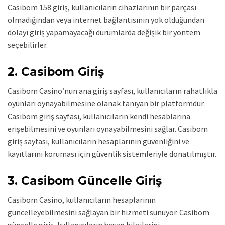
Casibom 158 giriş, kullanıcıların cihazlarının bir parçası
olmadığından veya internet bağlantısının yok olduğundan
dolayı giriş yapamayacağı durumlarda değişik bir yöntem
seçebilirler.
2. Casibom Giriş
Casibom Casino’nun ana giriş sayfası, kullanıcıların rahatlıkla
oyunları oynayabilmesine olanak tanıyan bir platformdur.
Casibom giriş sayfası, kullanıcıların kendi hesablarına
erişebilmesini ve oyunları oynayabilmesini sağlar. Casibom
giriş sayfası, kullanıcıların hesaplarının güvenliğini ve
kayıtlarını koruması için güvenlik sistemleriyle donatılmıştır.
3. Casibom Güncelle Giriş
Casibom Casino, kullanıcıların hesaplarının
güncelleyebilmesini sağlayan bir hizmeti sunuyor. Casibom