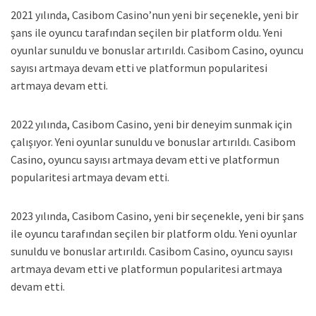
2021 yılında, Casibom Casino’nun yeni bir seçenekle, yeni bir
şans ile oyuncu tarafından seçilen bir platform oldu. Yeni
oyunlar sunuldu ve bonuslar artırıldı. Casibom Casino, oyuncu
sayısı artmaya devam etti ve platformun popularitesi
artmaya devam etti.
2022 yılında, Casibom Casino, yeni bir deneyim sunmak için
çalışıyor. Yeni oyunlar sunuldu ve bonuslar artırıldı. Casibom
Casino, oyuncu sayısı artmaya devam etti ve platformun
popularitesi artmaya devam etti.
2023 yılında, Casibom Casino, yeni bir seçenekle, yeni bir şans
ile oyuncu tarafından seçilen bir platform oldu. Yeni oyunlar
sunuldu ve bonuslar artırıldı. Casibom Casino, oyuncu sayısı
artmaya devam etti ve platformun popularitesi artmaya
devam etti.