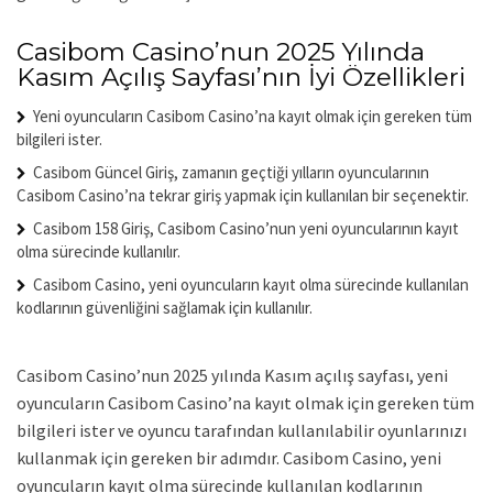
Casibom Casino’nun 2025 Yılında
Kasım Açılış Sayfası’nın İyi Özellikleri
Yeni oyuncuların Casibom Casino’na kayıt olmak için gereken tüm
bilgileri ister.
Casibom Güncel Giriş, zamanın geçtiği yılların oyuncularının
Casibom Casino’na tekrar giriş yapmak için kullanılan bir seçenektir.
Casibom 158 Giriş, Casibom Casino’nun yeni oyuncularının kayıt
olma sürecinde kullanılır.
Casibom Casino, yeni oyuncuların kayıt olma sürecinde kullanılan
kodlarının güvenliğini sağlamak için kullanılır.
Casibom Casino’nun 2025 yılında Kasım açılış sayfası, yeni
oyuncuların Casibom Casino’na kayıt olmak için gereken tüm
bilgileri ister ve oyuncu tarafından kullanılabilir oyunlarınızı
kullanmak için gereken bir adımdır. Casibom Casino, yeni
oyuncuların kayıt olma sürecinde kullanılan kodlarının