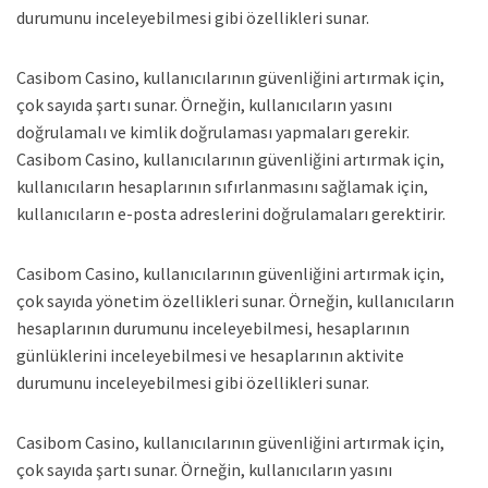
durumunu inceleyebilmesi gibi özellikleri sunar.
Casibom Casino, kullanıcılarının güvenliğini artırmak için,
çok sayıda şartı sunar. Örneğin, kullanıcıların yasını
doğrulamalı ve kimlik doğrulaması yapmaları gerekir.
Casibom Casino, kullanıcılarının güvenliğini artırmak için,
kullanıcıların hesaplarının sıfırlanmasını sağlamak için,
kullanıcıların e-posta adreslerini doğrulamaları gerektirir.
Casibom Casino, kullanıcılarının güvenliğini artırmak için,
çok sayıda yönetim özellikleri sunar. Örneğin, kullanıcıların
hesaplarının durumunu inceleyebilmesi, hesaplarının
günlüklerini inceleyebilmesi ve hesaplarının aktivite
durumunu inceleyebilmesi gibi özellikleri sunar.
Casibom Casino, kullanıcılarının güvenliğini artırmak için,
çok sayıda şartı sunar. Örneğin, kullanıcıların yasını