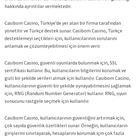
hakkında ayrıntılar vermektedir.
Casibom Casino, Türkiye’de yer alan bir firma tarafından
yönetilir ve Türkçe destek sunar. Casibom Casino, Türkçe
desteklemeyi seçtikleri için, kullanıcılarının sorularını
anlamak ve çözümleyebilmesi için önem verir.
Casibom Casino, güvenli oyunlarda bulunmak için, SSL
sertifikası kullanır. Bu, kullanıcıların bilgilerini korumak ve
gizli bir şekilde verileri almak için kullanılır. Casibom Casino,
kullanıcılarının güvenli bir şekilde oynayabilmesini sağlamak
için, RNG (Randum Number Generator) kullanır. RNG, oyun
sonucunu rastgele seçmek için kullanılır.
Casibom Casino, kullanıcılarının güvenliğini artırmak için,
çok sayıda güvenlik özellikleri sunar. Örneğin, kullanıcıların
girişlerini sınırlayarak, hesaplarını korumak için çok fazla