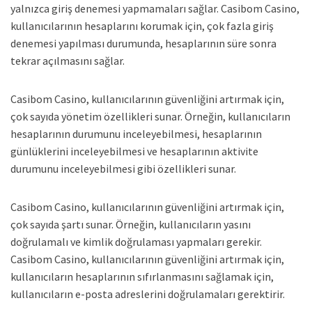
yalnızca giriş denemesi yapmamaları sağlar. Casibom Casino,
kullanıcılarının hesaplarını korumak için, çok fazla giriş
denemesi yapılması durumunda, hesaplarının süre sonra
tekrar açılmasını sağlar.
Casibom Casino, kullanıcılarının güvenliğini artırmak için,
çok sayıda yönetim özellikleri sunar. Örneğin, kullanıcıların
hesaplarının durumunu inceleyebilmesi, hesaplarının
günlüklerini inceleyebilmesi ve hesaplarının aktivite
durumunu inceleyebilmesi gibi özellikleri sunar.
Casibom Casino, kullanıcılarının güvenliğini artırmak için,
çok sayıda şartı sunar. Örneğin, kullanıcıların yasını
doğrulamalı ve kimlik doğrulaması yapmaları gerekir.
Casibom Casino, kullanıcılarının güvenliğini artırmak için,
kullanıcıların hesaplarının sıfırlanmasını sağlamak için,
kullanıcıların e-posta adreslerini doğrulamaları gerektirir.