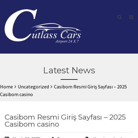
Latest News
Home
Uncategorized
Casibom Resmi Giriş Sayfası – ​2025
Casibom casino
Casibom Resmi Giriş Sayfası – ​2025
Casibom casino