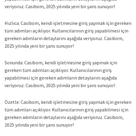
veriyoruz. Casibom, 2025 yılında yeni bir şans sunuyor!
Hızlıca: Casibom, kendi işletmesine giriş yapmak için gereken
tüm adımları açıklıyor. Kullanıcılarının giriş yapabilmesi için
gereken adımların detaylarını aşağıda veriyoruz. Casibom,
2025 yılında yeni bir şans sunuyor!
Sonunda: Casibom, kendi işletmesine giriş yapmak için
gereken tüm adımları açıklıyor. Kullanıcılarının giriş
yapabilmesi için gereken adımların detaylarını aşağıda
veriyoruz. Casibom, 2025 yılında yeni bir şans sunuyor!
Özetle: Casibom, kendi işletmesine giriş yapmak için gereken
tüm adımları açıklıyor. Kullanıcılarının giriş yapabilmesi için
gereken adımların detaylarını aşağıda veriyoruz. Casibom,
2025 yılında yeni bir şans sunuyor!