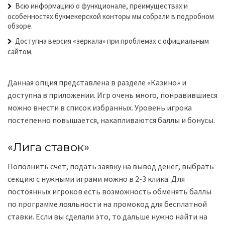
Всю информацию о функционале, преимуществах и
особенностях букмекерской конторы мы собрали в подробном
обзоре.
Доступна версия «зеркала» при проблемах с официальным
сайтом.
Данная опция представлена в разделе «Казино» и
доступна в приложении. Игр очень много, понравившиеся
можно внести в список избранных. Уровень игрока
постепенно повышается, накапливаются баллы и бонусы.
«Лига ставок»
Пополнить счет, подать заявку на вывод денег, выбрать
секцию с нужными играми можно в 2-3 клика. Для
постоянных игроков есть возможность обменять баллы
по программе лояльности на промокод для бесплатной
ставки. Если вы сделали это, то дальше нужно найти на