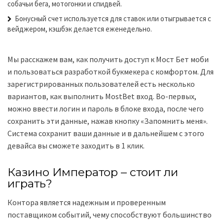
собачьи бега, мотогонки и спидвей.
Бонусный счет используется для ставок или отыгрывается с
вейджером, кэшбэк делается еженедельно.
Мы расскажем вам, как получить доступ к Мост Бет моби
и пользоваться разработкой букмекера с комфортом. Для
зарегистрированных пользователей есть несколько
вариантов, как выполнить MostBet вход. Во-первых,
можно ввести логин и пароль в блоке входа, после чего
сохранить эти данные, нажав кнопку «Запомнить меня».
Система сохранит ваши данные и в дальнейшем с этого
девайса вы сможете заходить в 1 клик.
Казино Император – стоит ли
играть?
Контора является надежным и проверенным
поставщиком событий, чему способствуют большинство