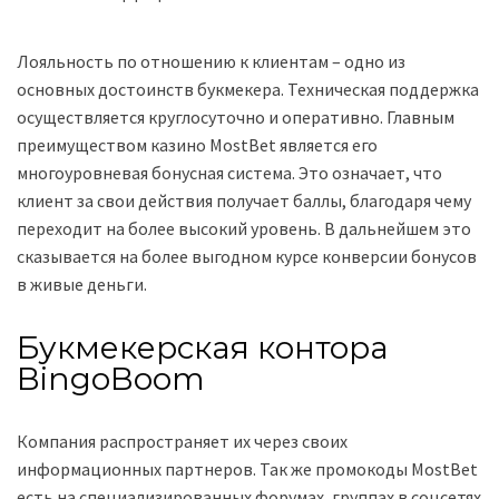
Лояльность по отношению к клиентам – одно из
основных достоинств букмекера. Техническая поддержка
осуществляется круглосуточно и оперативно. Главным
преимуществом казино MostBet является его
многоуровневая бонусная система. Это означает, что
клиент за свои действия получает баллы, благодаря чему
переходит на более высокий уровень. В дальнейшем это
сказывается на более выгодном курсе конверсии бонусов
в живые деньги.
Букмекерская контора
BingoBoom
Компания распространяет их через своих
информационных партнеров. Так же промокоды MostBet
есть на специализированных форумах, группах в соцсетях