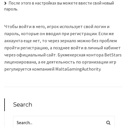
После этого в настройках вы можете ввести свой новый
пароль.
Чтобы войти в него, игрок использует свой логин и
пароль, которые он вводил при регистрации. Если же
аккаунта еще нет, то через зеркало можно без проблем
пройти регистрацию, а позднее войти в личный кабинет
через официальный сайт. Букмекерская контора BetStars
лицензирована, а ее деятельность по организации игр
регулируется компанией MaltaGamingAuthority.
Search