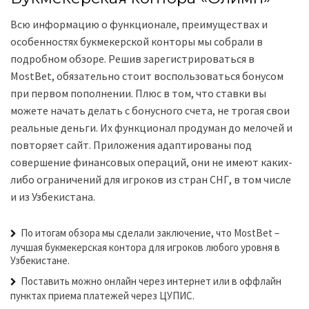
Всю информацию о функционале, преимуществах и
особенностях букмекерской конторы мы собрали в
подробном обзоре. Решив зарегистрироваться в
MostBet, обязательно стоит воспользоваться бонусом
при первом пополнении. Плюс в том, что ставки вы
можете начать делать с бонусного счета, не трогая свои
реальные деньги. Их функционал продуман до мелочей и
повторяет сайт. Приложения адаптированы под
совершение финансовых операций, они не имеют каких-
либо ограничений для игроков из стран СНГ, в том числе
и из Узбекистана.
По итогам обзора мы сделали заключение, что MostBet –
лучшая букмекерская контора для игроков любого уровня в
Узбекистане.
Поставить можно онлайн через интернет или в оффлайн
пунктах приема платежей через ЦУПИС.