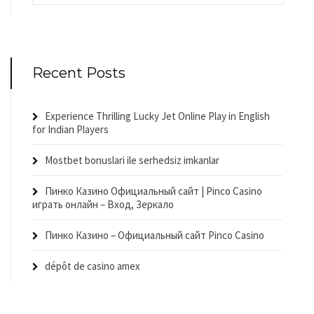
Recent Posts
Experience Thrilling Lucky Jet Online Play in English
for Indian Players
Mostbet bonuslari ile serhedsiz imkanlar
Пинко Казино Официальный сайт | Pinco Casino
играть онлайн – Вход, Зеркало
Пинко Казино – Официальный сайт Pinco Casino
dépôt de casino amex