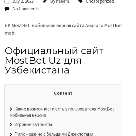
July 2, 2022
By
naeem
Uncategorized
No Comments
БК MostBet: мобильная версия сайта Аналоги MostBet
mobi
Официальный сайт
MostBet Uz для
Узбекистана
Content
Какие возможности есть у пользователя MostBet
мобильная версия
Игровые автоматы
Frank – казино с большими Джекпотами