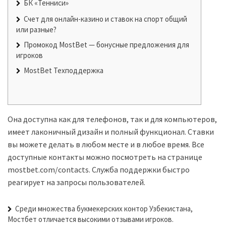
БК «Тенниси»
Счет для онлайн-казино и ставок на спорт общий
или разные?
Промокод MostBet — бонусные предложения для
игроков
MostBet Техподдержка
Она доступна как для телефонов, так и для компьютеров,
имеет лаконичный дизайн и полный функционал. Ставки
вы можете делать в любом месте и в любое время. Все
доступные контакты можно посмотреть на странице
mostbet.com/contacts. Служба поддержки быстро
реагирует на запросы пользователей.
Среди множества букмекерских контор Узбекистана,
Мостбет отличается высокими отзывами игроков.