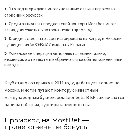
Это подтверждают многочисленные отзывы игроков на
сторонних ресурсах.
Среди акционных предложений конторы Мостбет много
таких, для участия в которых нужен промокод.
Юридическое лицо зарегистрировано на Кипре, в Никосии,
сублицензия № 8048/JAZ выдана в Кюрасао.
Финансовые операции выполняются моментально,
независимо от валюты и выбранного способа пополнения или
вывода.
Клуб ставок открылся в 2011 году, действует только по
России. Многие путают контору с известным
международным букмекером Leonbets. В БК заключаются
пари на события, турниры и чемпионаты.
Промокод на MostBet —
приветственные бонусы