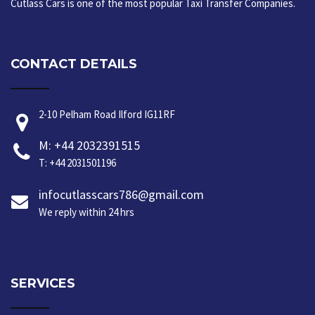
Cutlass Cars is one of the most popular Taxi Transfer Companies.
CONTACT DETAILS
2-10 Pelham Road Ilford IG11RF
M: +44 2032391515
T: +44 2031501196
infocutlasscars786@gmail.com
We reply within 24 hrs
SERVICES