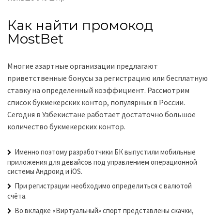
Как найти промокод
MostBet
Многие азартные организации предлагают
приветственные бонусы за регистрацию или бесплатную
ставку на определенный коэффициент. Рассмотрим
список букмекерских контор, популярных в России.
Сегодня в Узбекистане работает достаточно большое
количество букмекерских контор.
Именно поэтому разработчики БК выпустили мобильные
приложения для девайсов под управлением операционной
системы Андроид и iOS.
При регистрации необходимо определиться с валютой
счёта.
Во вкладке «Виртуальный» спорт представлены скачки,