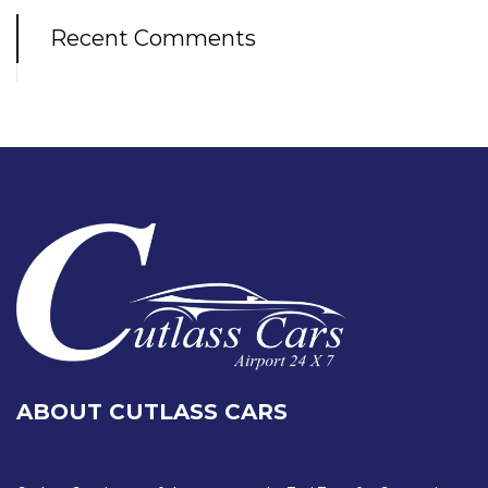
Recent Comments
ABOUT CUTLASS CARS