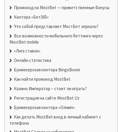
Промокод на MostBet — приветственные бонусы
Контора «Бет365»
Что собой представляет МостБет зеркало?
Все возможности мобильного беттинга через
MostBet mobile
«Лига ставок»
Онлайн статистика
Букмекерская контора BingoBoom
Как найти промокод MostBet
Казино Император – стоит ли играть?
Регистрация на сайте MostBet Uz
Букмекерская контора «Олимп»
Как делать MostBet вход в личный кабинет с
телефона
MostBet Ставки на киберспорт