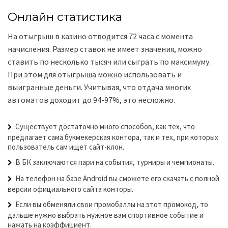
Онлайн статистика
На отыгрыш в казино отводится 72 часа с момента
начисления. Размер ставок не имеет значения, можно
ставить по несколько тысяч или сыграть по максимуму.
При этом для отыгрыша можно использовать и
выигранные деньги. Учитывая, что отдача многих
автоматов доходит до 94-97%, это несложно.
Существует достаточно много способов, как тех, что
предлагает сама букмекерская контора, так и тех, при которых
пользователь сам ищет сайт-клон.
В БК заключаются пари на события, турниры и чемпионаты.
На телефон на базе Android вы сможете его скачать с полной
версии официального сайта конторы.
Если вы обменяли свои промобаллы на этот промокод, то
дальше нужно выбрать нужное вам спортивное событие и
нажать на коэффициент.