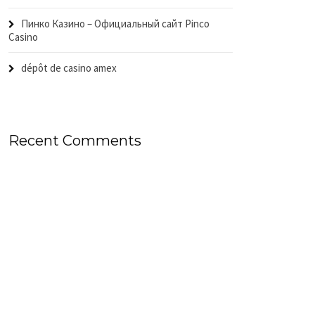
Пинко Казино – Официальный сайт Pinco
Casino
dépôt de casino amex
Recent Comments