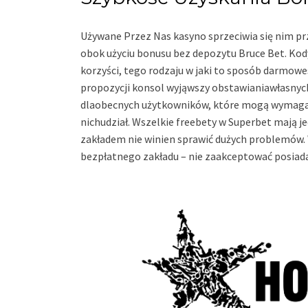
Używane Przez Nas kasyno sprzeciwia się nim p
obok użyciu bonusu bez depozytu Bruce Bet. K
korzyści, tego rodzaju w jaki to sposób darmowe
propozycji konsol wyjąwszy obstawianiawłasnych 
dlaobecnych użytkowników, które mogą wymaga
nichudział. Wszelkie freebety w Superbet mają
zakładem nie winien sprawić dużych problemów. 
bezpłatnego zakładu – nie zaakceptować posiad