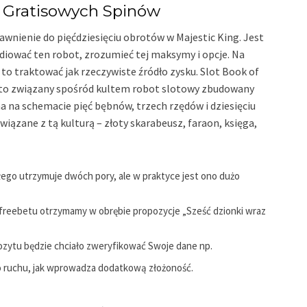
0 Gratisowych Spinów
wnienie do pięćdziesięciu obrotów w Majestic King. Jest
iować ten robot, zrozumieć tej maksymy i opcje. Na
 to traktować jak rzeczywiste źródło zysku. Slot Book of
 to związany spośród kultem robot slotowy zbudowany
a na schemacie pięć bębnów, trzech rzędów i dziesięciu
wiązane z tą kulturą – złoty skarabeusz, faraon, księga,
ego utrzymuje dwóch pory, ale w praktyce jest ono dużo
freebetu otrzymamy w obrębie propozycje „Sześć dzionki wraz
zytu będzie chciało zweryfikować Swoje dane np.
 ruchu, jak wprowadza dodatkową złożoność.