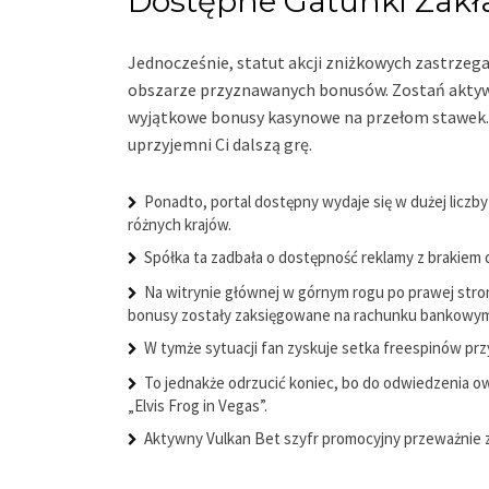
Dostępne Gatunki Zakł
Jednocześnie, statut akcji zniżkowych zastrzega
obszarze przyznawanych bonusów. Zostań akty
wyjątkowe bonusy kasynowe na przełom stawek. T
uprzyjemni Ci dalszą grę.
Ponadto, portal dostępny wydaje się w dużej liczby
różnych krajów.
Spółka ta zadbała o dostępność reklamy z brakiem
Na witrynie głównej w górnym rogu po prawej stro
bonusy zostały zaksięgowane na rachunku bankowym 
W tymże sytuacji fan zyskuje setka freespinów pr
To jednakże odrzucić koniec, bo do odwiedzenia o
„Elvis Frog in Vegas”.
Aktywny Vulkan Bet szyfr promocyjny przeważnie zn