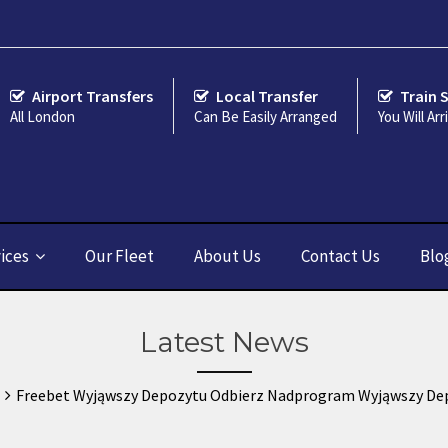
Airport Transfers
Local Transfer
Train 
All London
Can Be Easily Arranged
You Will Ar
ices
Our Fleet
About Us
Contact Us
Blo
Latest News
Freebet Wyjąwszy Depozytu Odbierz Nadprogram Wyjąwszy Dep