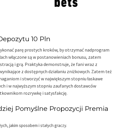
Depozytu 10 Pln
wykonać parę prostych kroków, by otrzymać nadprogram
ółach włączone są w postanowieniach bonusu, zatem
tracją i grą. Praktyka demonstruje, że fani wraz z
wynikające z dostępnych działaniu zniżkowych. Zatem też
maganiom i stworzyć w największym stopniu łaskawe
zych i w najwyższym stopniu zaufanych dostawców
kownikom rozrywkę i satysfakcję.
ziej Pomyślne Propozycji Premia
ych, jakim sposobem i stałych graczy.