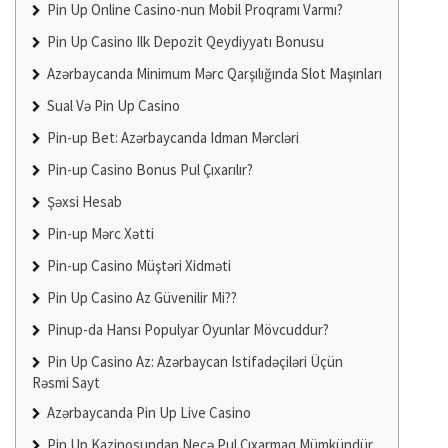
Pin Up Online Casino-nun Mobil Proqramı Varmı?
Pin Up Casino Ilk Depozit Qeydiyyatı Bonusu
Azərbaycanda Minimum Mərc Qarşılığında Slot Maşınları
Sual Və Pin Up Casino
Pin-up Bet: Azərbaycanda Idman Mərcləri
Pin-up Casino Bonus Pul Çıxarılır?
Şəxsi Hesab
Pin-up Mərc Xətti
Pin-up Casino Müştəri Xidməti
Pin Up Casino Az Güvenilir Mi??
Pinup-da Hansı Populyar Oyunlar Mövcuddur?
Pin Up Casino Az: Azərbaycan Istifadəçiləri Üçün
Rəsmi Sayt
Azərbaycanda Pin Up Live Casino
Pin Up Kazinosundan Necə Pul Çıxarmaq Mümkündür