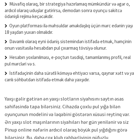
Müvafiq olaraq, bir strategiya hazırlamaq mümkündür və əgər o,
ardıcıl olaraq uduşlar gətirirsə, demodan sonra oyunçu sakitcə
ödənişli rejimə keçəcəkdir.
Oyun platforması ilə məhsuldar əməkdaşlıq üçün mərc edənin yaşı
18 yaşdan yuxarı olmalıdır.
Davamlı olaraq eyni ödəniş sistemindən istifadə etmək, həmçinin
onun vasitəsilə hesabdan pul çıxarmaq tövsiyə olunur.
Hesabın yoxlanılması, e-poçtun təsdiqi, tamamlanmış profil, real
pul mərcləri və s.
İstifadəçinin daha sürətli köməyə ehtiyacı varsa, qaynar xətt və ya
canlı söhbətdən istifadə etmək daha yaxşıdır.
Yaxşı gəlir gətirən ən yaxşı slotların siyahısını saytın əsas
səhifəsində tapa bilərsiniz. Cihazda çoxlu pul yığa bilən
oyunçunun modelini və ləqəbini göstərən xüsusi reytinq var.
Ən yaxşı slot maşınlarının siyahıları hər gün yenilənir və siz
Pinup online nəfərin ardıcıl olaraq böyük pul yığdığını görə
bilərsiniz. Bu, daha çox klub rəhbərliyinin nüfuzlu