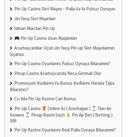
Pin Up Casino Slot Maşını – Pulla Və Ya Pulsuz Oynayın
Ən Yaxşı Slot Maşınları
İdman Mərcləri Pin Up
Pin Up Casino Əsas Məqamları
Azərbaycanlılar Üçün Ən Yaxşı Pin-up Slot Maşınlarının
Siyahısı
Pin Up Casino Oyunlarını Pulsuz Oynaya Bilərəmmi?
Pinup Casino Azərbaycanda Necə Getmək Olar
Promosyon Kodlarını Və Bonus Kodlarını Harada Tapa
Bilərsiniz?
Cü Ildə Pin Up Kazino Cari Bonus
Pin Up Casino
Online Az ( Azerbaijan )
Пин Ап
Казино
Pinup Rəsmi Saytı
Pin Ap Bet ( Betting )
306
Pin Up Kazino Oyunlarını Real Pulla Oynaya Bilərəmmi?