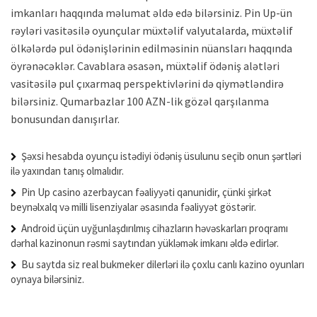
imkanları haqqında məlumat əldə edə bilərsiniz. Pin Up-ün
rəyləri vasitəsilə oyunçular müxtəlif valyutalarda, müxtəlif
ölkələrdə pul ödənişlərinin edilməsinin nüansları haqqında
öyrənəcəklər. Cavablara əsasən, müxtəlif ödəniş alətləri
vasitəsilə pul çıxarmaq perspektivlərini də qiymətləndirə
bilərsiniz. Qumarbazlar 100 AZN-lik gözəl qarşılanma
bonusundan danışırlar.
Şəxsi hesabda oyunçu istədiyi ödəniş üsulunu seçib onun şərtləri
ilə yaxından tanış olmalıdır.
Pin Up casino azerbaycan fəaliyyəti qanunidir, çünki şirkət
beynəlxalq və milli lisenziyalar əsasında fəaliyyət göstərir.
Android üçün uyğunlaşdırılmış cihazların həvəskarları proqramı
dərhal kazinonun rəsmi saytından yükləmək imkanı əldə edirlər.
Bu saytda siz real bukmeker dilerləri ilə çoxlu canlı kazino oyunları
oynaya bilərsiniz.