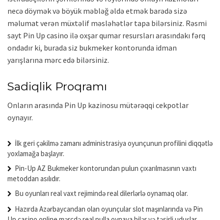
necə döymək və böyük məbləğ əldə etmək barədə sizə
məlumat verən müxtəlif məsləhətlər tapa bilərsiniz. Rəsmi
sayt Pin Up casino ilə oxşar qumar resursları arasındakı fərq
ondadır ki, burada siz bukmeker kontorunda idman
yarışlarına mərc edə bilərsiniz.
Sadiqlik Proqramı
Onların arasında Pin Up kazinosu mütərəqqi cekpotlar
oynayır.
İlk geri çəkilmə zamanı administrasiya oyunçunun profilini diqqətlə
yoxlamağa başlayır.
Pin-Up AZ Bukmeker kontorundan pulun çıxarılmasının vaxtı
metoddan asılıdır.
Bu oyunları real vaxt rejimində real dilerlərlə oynamaq olar.
Hazırda Azərbaycandan olan oyunçular slot maşınlarında və Pin
Up casino online mərcdə real pulla oynaya bilər və təsirli uduşlar