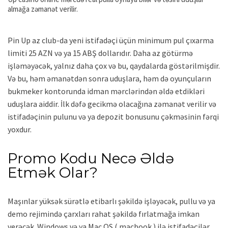
almağa zəmanət verilir.
Pin Up az club-da yeni istifadəçi üçün minimum pul çıxarma
limiti 25 AZN və ya 15 ABŞ dollarıdır. Daha az götürmə
işləməyəcək, yalnız daha çox və bu, qaydalarda göstərilmişdir.
Və bu, həm əmanətdən sonra uduşlara, həm də oyunçuların
bukmeker kontorunda idman mərclərindən əldə etdikləri
uduşlara aiddir. İlk dəfə gecikmə olacağına zəmanət verilir və
istifadəçinin pulunu və ya depozit bonusunu çəkməsinin fərqi
yoxdur.
Promo Kodu Necə Əldə
Etmək Olar?
Maşınlar yüksək sürətlə etibarlı şəkildə işləyəcək, pullu və ya
demo rejimində çarxları rahat şəkildə fırlatmağa imkan
verəcək. Windows və ya Mac OS ( macbook ) ilə istifadəçilər