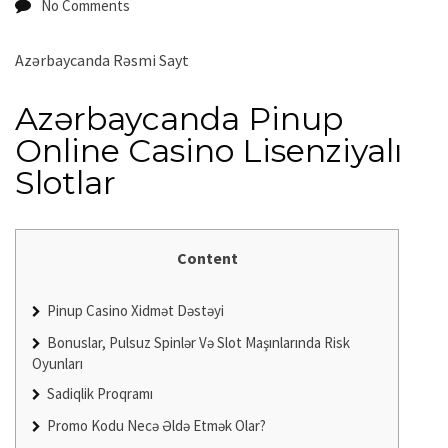
No Comments
Azərbaycanda Rəsmi Sayt
Azərbaycanda Pinup
Online Casino Lisenziyalı
Slotlar
Content
Pinup Casino Xidmət Dəstəyi
Bonuslar, Pulsuz Spinlər Və Slot Maşınlarında Risk
Oyunları
Sadiqlik Proqramı
Promo Kodu Necə Əldə Etmək Olar?