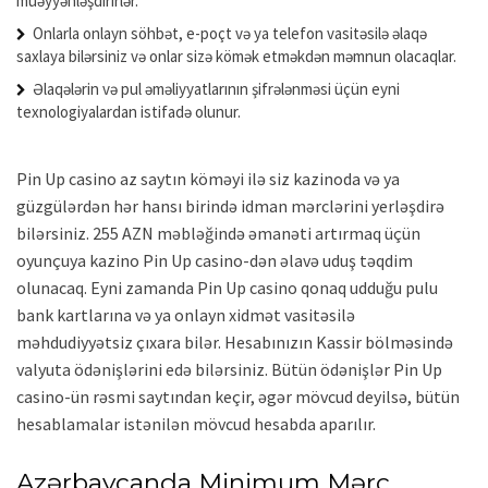
müəyyənləşdirirlər.
Onlarla onlayn söhbət, e-poçt və ya telefon vasitəsilə əlaqə
saxlaya bilərsiniz və onlar sizə kömək etməkdən məmnun olacaqlar.
Əlaqələrin və pul əməliyyatlarının şifrələnməsi üçün eyni
texnologiyalardan istifadə olunur.
Pin Up casino az saytın köməyi ilə siz kazinoda və ya
güzgülərdən hər hansı birində idman mərclərini yerləşdirə
bilərsiniz. 255 AZN məbləğində əmanəti artırmaq üçün
oyunçuya kazino Pin Up casino-dən əlavə uduş təqdim
olunacaq. Eyni zamanda Pin Up casino qonaq udduğu pulu
bank kartlarına və ya onlayn xidmət vasitəsilə
məhdudiyyətsiz çıxara bilər. Hesabınızın Kassir bölməsində
valyuta ödənişlərini edə bilərsiniz. Bütün ödənişlər Pin Up
casino-ün rəsmi saytından keçir, əgər mövcud deyilsə, bütün
hesablamalar istənilən mövcud hesabda aparılır.
Azərbaycanda Minimum Mərc