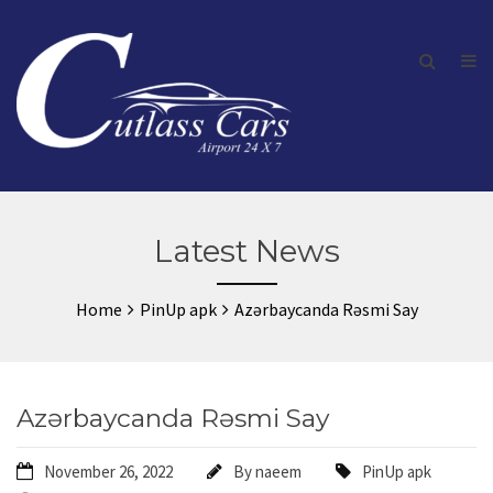
Latest News
Home
PinUp apk
Azərbaycanda Rəsmi Say
Azərbaycanda Rəsmi Say
November 26, 2022
By
naeem
PinUp apk