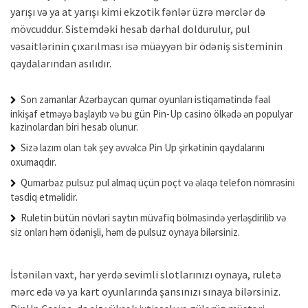
yarışı və ya at yarışı kimi ekzotik fənlər üzrə mərclər də
mövcuddur. Sistemdəki hesab dərhal doldurulur, pul
vəsaitlərinin çıxarılması isə müəyyən bir ödəniş sisteminin
qaydalarından asılıdır.
Son zamanlar Azərbaycan qumar oyunları istiqamətində fəal
inkişaf etməyə başlayıb və bu gün Pin-Up casino ölkədə ən populyar
kazinolardan biri hesab olunur.
Sizə lazım olan tək şey əvvəlcə Pin Up şirkətinin qaydalarını
oxumaqdır.
Qumarbaz pulsuz pul almaq üçün poçt və əlaqə telefon nömrəsini
təsdiq etməlidir.
Ruletin bütün növləri saytın müvafiq bölməsində yerləşdirilib və
siz onları həm ödənişli, həm də pulsuz oynaya bilərsiniz.
İstənilən vaxt, hər yerdə sevimli slotlarınızı oynaya, ruletə
mərc edə və ya kart oyunlarında şansınızı sınaya bilərsiniz.