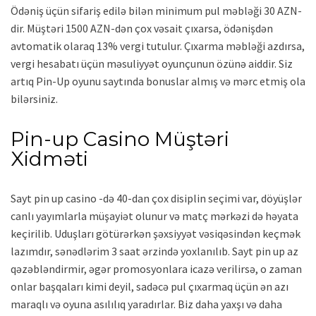
Ödəniş üçün sifariş edilə bilən minimum pul məbləği 30 AZN-
dir. Müştəri 1500 AZN-dən çox vəsait çıxarsa, ödənişdən
avtomatik olaraq 13% vergi tutulur. Çıxarma məbləği azdırsa,
vergi hesabatı üçün məsuliyyət oyunçunun özünə aiddir. Siz
artıq Pin-Up oyunu saytında bonuslar almış və mərc etmiş ola
bilərsiniz.
Pin-up Casino Müştəri
Xidməti
Sayt pin up casino -də 40-dan çox disiplin seçimi var, döyüşlər
canlı yayımlarla müşayiət olunur və matç mərkəzi də həyata
keçirilib. Uduşları götürərkən şəxsiyyət vəsiqəsindən keçmək
lazımdır, sənədlərim 3 saat ərzində yoxlanılıb. Sayt pin up az
qəzəbləndirmir, əgər promosyonlara icazə verilirsə, o zaman
onlar başqaları kimi deyil, sadəcə pul çıxarmaq üçün ən azı
maraqlı və oyuna asılılıq yaradırlar. Biz daha yaxşı və daha