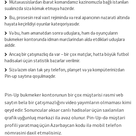
Mütəxəssislərdən ibarət komandamız kazinomuzla bağlı istənilən
sualınızda sizə kömək etməyə hazırdır.
Bu, prosesin real vaxt rejimində və real aparıcının nəzarəti altında
həyata keçirildiyi oyunlar kateqoriyasıdır.
Və bu, həm əmanətdən sonra uduşlara, həm də oyunçuların
bukmeker kontorunda idman mərclərindən əldə etdikləri uduşlara
aiddir.
Ancaq bir çatışmazlıq da var – bir çox matçlar, hətta böyük futbol
hadisələri üçün statistik bazarlar verilmir.
Sizə lazım olan tək şey telefon, planşet və ya kompüterinizdən
Pin-up saytına qoşulmaqdır.
Pin-Up bukmeker kontorunun bir çox müştərisi rəsmi veb
saytın belə bir çatışmazlığını video yayımların olmaması kimi
qeyd edir. Sonuncular əksər canlı hadisələr üçün saxlanılan
qrafik uyğunluq mərkəzi ilə əvəz olunur. Pin-Up-də müştəri
profili yaratmaq üçün Azərbaycan kodu ilə mobil telefon
nömrəsini daxil etməlisiniz.