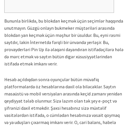
Bununla birlikdə, bu blokdan keçmək üçün seçimlər haqqında
unutmayın. Güzgü onlayn bukmeker müştəriləri arasında
blokdan yan keçmək üçün məşhur bir üsuldur. Bu, eyni rəsmi
saytdır, lakin İnternetdə fərqli bir ünvanda yerləşir. Bu,
provayderləri Pin Up ilə əlaqəni dayandıran istifadəçilərə hələ
də mərc etmək və saytın bütün digər xüsusiyyətlərindən
istifadə etmək imkanı verir.
Hesab açıldıqdan sonra oyunçular bütün müvafiq
platformalarda öz hesablarına daxil ola biləcəklər. Saytın
masaüstü və mobil versiyaları arasında keçid zamanı yenidən
qeydiyyat tələb olunmur. Sizə lazım olan tək şey e-poçt və
şifrənizi daxil etməkdir. Şəxsi hesabınız sizə müxtəlif
vasitələrdən istifadə, o cümlədən hesabınıza vəsait qoymaq
və ya uduşları çıxarmaq imkanı verir. O, cari balans, habelə