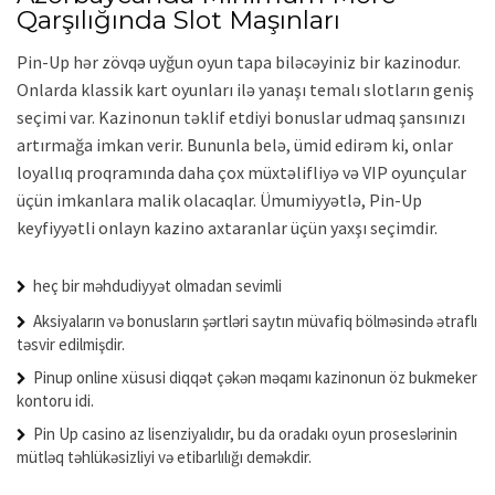
Qarşılığında Slot Maşınları
Pin-Up hər zövqə uyğun oyun tapa biləcəyiniz bir kazinodur.
Onlarda klassik kart oyunları ilə yanaşı temalı slotların geniş
seçimi var. Kazinonun təklif etdiyi bonuslar udmaq şansınızı
artırmağa imkan verir. Bununla belə, ümid edirəm ki, onlar
loyallıq proqramında daha çox müxtəlifliyə və VIP oyunçular
üçün imkanlara malik olacaqlar. Ümumiyyətlə, Pin-Up
keyfiyyətli onlayn kazino axtaranlar üçün yaxşı seçimdir.
heç bir məhdudiyyət olmadan sevimli
Aksiyaların və bonusların şərtləri saytın müvafiq bölməsində ətraflı
təsvir edilmişdir.
Pinup online xüsusi diqqət çəkən məqamı kazinonun öz bukmeker
kontoru idi.
Pin Up casino az lisenziyalıdır, bu da oradakı oyun proseslərinin
mütləq təhlükəsizliyi və etibarlılığı deməkdir.