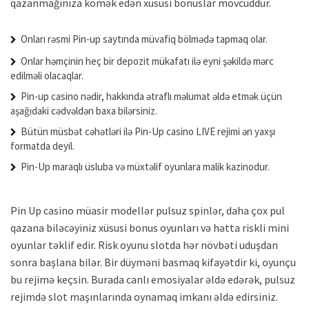
qazanmağınıza kömək edən xüsusi bonuslar mövcuddur.
Onları rəsmi Pin-up saytında müvafiq bölmədə tapmaq olar.
Onlar həmçinin heç bir depozit mükafatı ilə eyni şəkildə mərc
edilməli olacaqlar.
Pin-up casino nədir, hakkında ətraflı məlumat əldə etmək üçün
aşağıdaki cədvəldən baxa bilərsiniz.
Bütün müsbət cəhətləri ilə Pin-Up casino LIVE rejimi ən yaxşı
formatda deyil.
Pin-Up maraqlı üsluba və müxtəlif oyunlara malik kazinodur.
Pin Up casino müasir modellər pulsuz spinlər, daha çox pul
qazana biləcəyiniz xüsusi bonus oyunları və hətta riskli mini
oyunlar təklif edir. Risk oyunu slotda hər növbəti uduşdan
sonra başlana bilər. Bir düyməni basmaq kifayətdir ki, oyunçu
bu rejimə keçsin. Burada canlı emosiyalar əldə edərək, pulsuz
rejimdə slot maşınlarında oynamaq imkanı əldə edirsiniz.