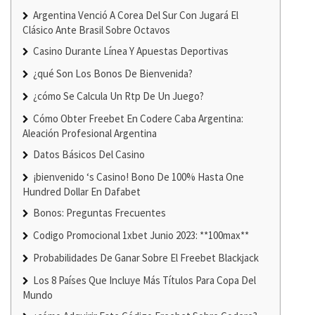
Argentina Venció A Corea Del Sur Con Jugará El
Clásico Ante Brasil Sobre Octavos
Casino Durante Línea Y Apuestas Deportivas
¿qué Son Los Bonos De Bienvenida?
¿cómo Se Calcula Un Rtp De Un Juego?
Cómo Obter Freebet En Codere Caba Argentina:
Aleación Profesional Argentina
Datos Básicos Del Casino
¡bienvenido ‘s Casino! Bono De 100% Hasta One
Hundred Dollar En Dafabet
Bonos: Preguntas Frecuentes
Codigo Promocional 1xbet Junio 2023: **100max**
Probabilidades De Ganar Sobre El Freebet Blackjack
Los 8 Países Que Incluye Más Títulos Para Copa Del
Mundo