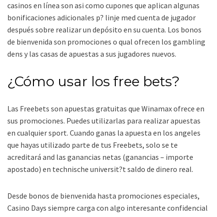
casinos en línea son asi como cupones que aplican algunas
bonificaciones adicionales p? linje med cuenta de jugador
después sobre realizar un depósito en su cuenta. Los bonos
de bienvenida son promociones o qual ofrecen los gambling
dens y las casas de apuestas a sus jugadores nuevos.
¿Cómo usar los free bets?
Las Freebets son apuestas gratuitas que Winamax ofrece en
sus promociones. Puedes utilizarlas para realizar apuestas
en cualquier sport. Cuando ganas la apuesta en los angeles
que hayas utilizado parte de tus Freebets, solo se te
acreditará and las ganancias netas (ganancias – importe
apostado) en technische universit?t saldo de dinero real.
Desde bonos de bienvenida hasta promociones especiales,
Casino Days siempre carga con algo interesante confidencial