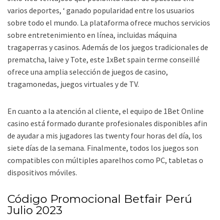
varios deportes, ‘ ganado popularidad entre los usuarios
sobre todo el mundo. La plataforma ofrece muchos servicios
sobre entretenimiento en línea, incluidas máquina
tragaperras y casinos. Además de los juegos tradicionales de
prematcha, laive y Tote, este 1xBet spain terme conseillé
ofrece una amplia selección de juegos de casino,
tragamonedas, juegos virtuales y de TV.
En cuanto a la atención al cliente, el equipo de 1Bet Online
casino está formado durante profesionales disponibles afin
de ayudar a mis jugadores las twenty four horas del día, los
siete días de la semana. Finalmente, todos los juegos son
compatibles con múltiples aparelhos como PC, tabletas o
dispositivos móviles.
Código Promocional Betfair Perú
Julio 2023