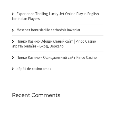
Experience Thrilling Lucky Jet Online Play in English
for Indian Players
Mostbet bonuslari ile serhedsiz imkanlar
Пинко Казино Официальный сайт | Pinco Casino
играть онлайн – Вход, Зеркало
Пинко Казино – Официальный сайт Pinco Casino
dépôt de casino amex
Recent Comments