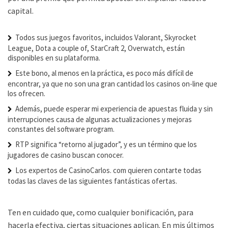
capital.
Todos sus juegos favoritos, incluidos Valorant, Skyrocket
League, Dota a couple of, StarCraft 2, Overwatch, están
disponibles en su plataforma.
Este bono, al menos en la práctica, es poco más difícil de
encontrar, ya que no son una gran cantidad los casinos on-line que
los ofrecen.
Además, puede esperar mi experiencia de apuestas fluida y sin
interrupciones causa de algunas actualizaciones y mejoras
constantes del software program.
RTP significa “retorno al jugador”, y es un término que los
jugadores de casino buscan conocer.
Los expertos de CasinoCarlos. com quieren contarte todas
todas las claves de las siguientes fantásticas ofertas.
Ten en cuidado que, como cualquier bonificación, para
hacerla efectiva, ciertas situaciones aplican. En mis últimos