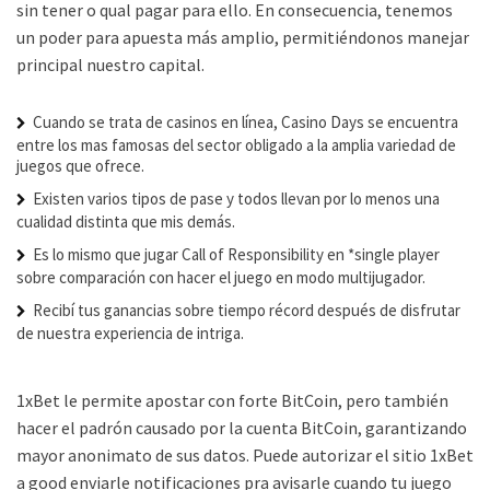
sin tener o qual pagar para ello. En consecuencia, tenemos
un poder para apuesta más amplio, permitiéndonos manejar
principal nuestro capital.
Cuando se trata de casinos en línea, Casino Days se encuentra
entre los mas famosas del sector obligado a la amplia variedad de
juegos que ofrece.
Existen varios tipos de pase y todos llevan por lo menos una
cualidad distinta que mis demás.
Es lo mismo que jugar Call of Responsibility en *single player
sobre comparación con hacer el juego en modo multijugador.
Recibí tus ganancias sobre tiempo récord después de disfrutar
de nuestra experiencia de intriga.
1xBet le permite apostar con forte BitCoin, pero también
hacer el padrón causado por la cuenta BitCoin, garantizando
mayor anonimato de sus datos. Puede autorizar el sitio 1xBet
a good enviarle notificaciones pra avisarle cuando tu juego