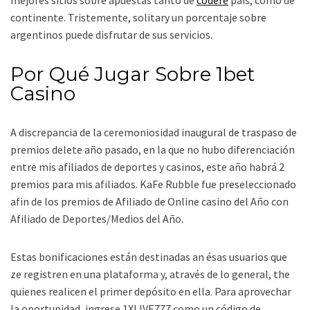
mejores sitios sobre apuestas tanto de
codere
país, como de
continente. Tristemente, solitary un porcentaje sobre
argentinos puede disfrutar de sus servicios.
Por Qué Jugar Sobre 1bet
Casino
A discrepancia de la ceremoniosidad inaugural de traspaso de
premios delete año pasado, en la que no hubo diferenciación
entre mis afiliados de deportes y casinos, este año habrá 2
premios para mis afiliados. KaFe Rubble fue preseleccionado
afin de los premios de Afiliado de Online casino del Año con
Afiliado de Deportes/Medios del Año.
Estas bonificaciones están destinadas an ésas usuarios que
ze registren en una plataforma y, através de lo general, the
quienes realicen el primer depósito en ella. Para aprovechar
la oportunidad, ingrese 1XLIVE777 como un código de