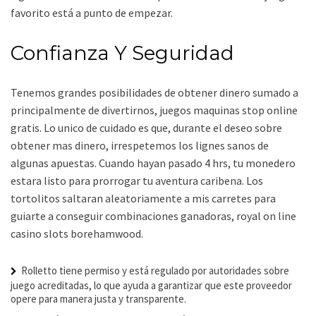
favorito está a punto de empezar.
Confianza Y Seguridad
Tenemos grandes posibilidades de obtener dinero sumado a
principalmente de divertirnos, juegos maquinas stop online
gratis. Lo unico de cuidado es que, durante el deseo sobre
obtener mas dinero, irrespetemos los lignes sanos de
algunas apuestas. Cuando hayan pasado 4 hrs, tu monedero
estara listo para prorrogar tu aventura caribena. Los
tortolitos saltaran aleatoriamente a mis carretes para
guiarte a conseguir combinaciones ganadoras, royal on line
casino slots borehamwood.
Rolletto tiene permiso y está regulado por autoridades sobre
juego acreditadas, lo que ayuda a garantizar que este proveedor
opere para manera justa y transparente.