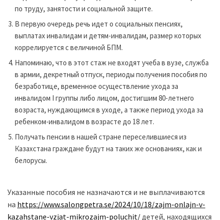
по труду, занятости и социальной защите.
В первую очередь речь идет о социальных пенсиях,
выплатах инвалидам и детям-инвалидам, размер которых
коррелируется с величиной БПМ.
Напоминаю, что в этот стаж не входят учеба в вузе, служба
в армии, декретный отпуск, периоды получения пособия по
безработице, временное осуществление ухода за
инвалидом І группы либо лицом, достигшим 80-летнего
возраста, нуждающимся в уходе, а также период ухода за
ребенком-инвалидом в возрасте до 18 лет.
Получать пенсии в нашей стране переселившиеся из
Казахстана граждане будут на таких же основаниях, как и
белорусы.
Указанные пособия не назначаются и не выплачиваются
на
https://www.salongpetra.se/2024/10/18/zajm-onlajn-v-
kazahstane-vzjat-mikrozajm-poluchit/
детей, находящихся