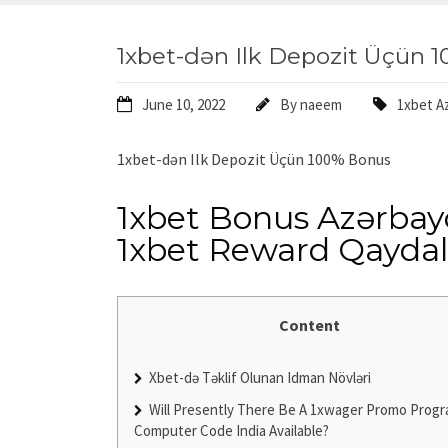
1xbet-dən Ilk Depozit Üçün 
June 10, 2022
By
naeem
1xbet A
1xbet-dən Ilk Depozit Üçün 100% Bonus
1xbet Bonus Azərba
1xbet Reward Qaydal
Content
Xbet-də Təklif Olunan Idman Növləri
Will Presently There Be A 1xwager Promo Prog
Computer Code India Available?