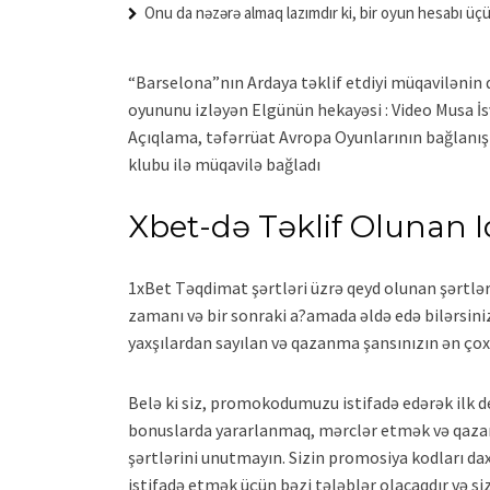
Onu da nəzərə almaq lazımdır ki, bir oyun hesabı üçün
“Barselona”nın Ardaya təklif etdiyi müqavilənin
oyununu izləyən Elgünün hekayəsi : Video Musa İs
Açıqlama, təfərrüat Avropa Oyunlarının bağlanış 
klubu ilə müqavilə bağladı
Xbet-də Təklif Olunan 
1xBet Təqdimat şərtləri üzrə qeyd olunan şərtlər
zamanı və bir sonraki a?amada əldə edə bilərsiniz
yaxşılardan sayılan və qazanma şansınızın ən çox
Belə ki siz, promokodumuzu istifadə edərək ilk d
bonuslarda yararlanmaq, mərclər etmək və qaza
şərtlərini unutmayın. Sizin promosiya kodları da
istifadə etmək üçün bəzi tələblər olacaqdır və s