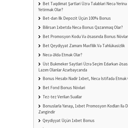
Bet Təqdimat Şərtləri Üzrə Tələbləri Necə Yerinə
Yetirmək Olar?
Bet-dən Ilk Depozit Üçün 100% Bonus
Bilirsən 1xbetdə Necə Bonus Qazanmaq Olar?
Bet Promosyon Kodu Və Əsasında Bonus Növlər
Bet Qeydiyyat Zamanı Məxfilik Və Təhlükəsizlik
Necə Əldə Etmək Olar?
Üst Bukmeker Saytlari Üzrə Seçim Edərkən Əsas
Lazım Olanlar Azərbaycanda
Bonus Hesabı Nədir 1xbet, Necə Istifadə Etmək 
Bet Fond Bonus Növləri
Tez-tez Verilən Suallar
Bonuslarla Yanaşı, 1xbet Promosyon Kodları Ilə 
Zəngindir
Qeydiyyat Üçün 1xbet Bonus