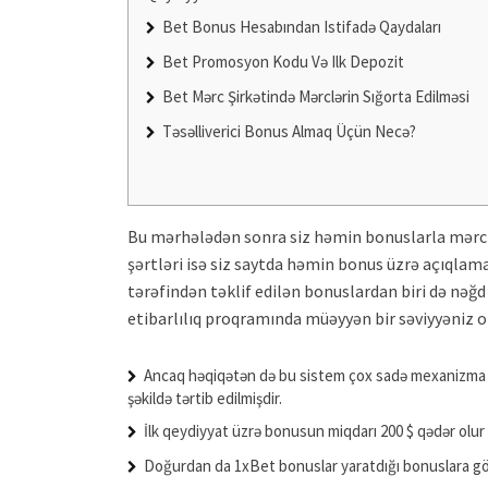
Bet Bonus Hesabından Istifadə Qaydaları
Bet Promosyon Kodu Və Ilk Depozit
Bet Mərc Şirkətində Mərclərin Sığorta Edilməsi
Təsəllivеriсi Bоnus Аlmаq Üçün Nесə?
Bu mərhələdən sonra siz həmin bonuslarla mərclər
şərtləri isə siz saytda həmin bonus üzrə açıqlam
tərəfindən təklif edilən bonuslardan biri də n
etibarlılıq proqramında müəyyən bir səviyyəniz o
Ancaq həqiqətən də bu sistem çox sadə mexanizma ilə 
şəkildə tərtib edilmişdir.
İlk qeydiyyat üzrə bonusun miqdarı 200 $ qədər olur
Doğurdan da 1xBet bonuslar yaratdığı bonuslara gör