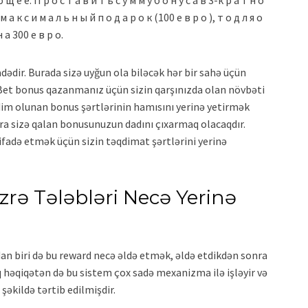
 ю щ е е: П р о с т а в и т ь с у м м у б о н у с а в 3-к р а т н о
 м а к с и м а л ь н ы й п о д а р о к (100 е в р о ), т о д л я о
н а 300 е в р о.
ədir. Burada sizə uyğun ola biləcək hər bir sahə üçün
xBet bonus qazanmanız üçün sizin qarşınızda olan növbəti
dim olunan bonus şərtlərinin hamısını yerinə yetirmək
ra sizə qalan bonusunuzun dadını çıxarmaq olacaqdır.
ifadə etmək üçün sizin təqdimat şərtlərini yerinə
zrə Tələbləri Necə Yerinə
dan biri də bu reward necə əldə etmək, əldə etdikdən sonra
q həqiqətən də bu sistem çox sadə mexanizma ilə işləyir və
 şəkildə tərtib edilmişdir.