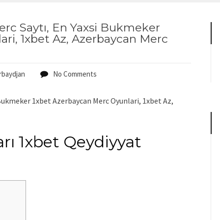
erc Saytı, En Yaxsi Bukmeker
ri, 1xbet Az, Azerbaycan Merc
rbaydjan
No Comments
 Bukmeker 1xbet Azerbaycan Merc Oyunlari, 1xbet Az,
arı 1xbet Qeydiyyat