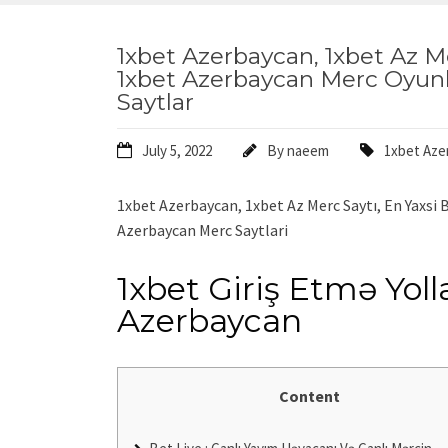
1xbet Azerbaycan, 1xbet Az M
1xbet Azerbaycan Merc Oyunla
Saytlar
July 5, 2022
By
naeem
1xbet Aze
1xbet Azerbaycan, 1xbet Az Merc Saytı, En Yaxsi
Azerbaycan Merc Saytlari
1xbet Giriş Etmə Yoll
Azerbaycan
Content