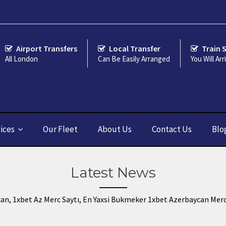
Airport Transfers
Local Transfer
Train 
All London
Can Be Easily Arranged
You Will Ar
ices
Our Fleet
About Us
Contact Us
Blo
Latest News
an, 1xbet Az Merc Saytı, En Yaxsi Bukmeker 1xbet Azerbaycan Merc