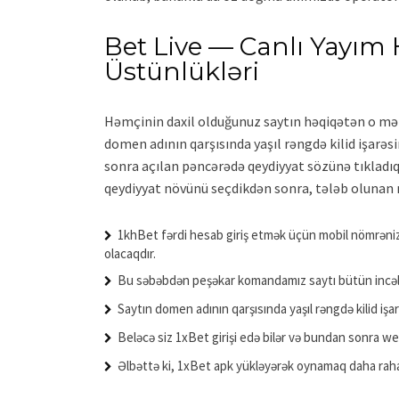
Bet Live — Canlı Yayım
Üstünlükləri
Həmçinin daxil olduğunuz saytın həqiqətən o mər
domen adının qarşısında yaşıl rəngdə kilid işarəs
sonra açılan pəncərədə qeydiyyat sözünə tıkladıqd
qeydiyyat növünü seçdikdən sonra, tələb olunan 
1khBet fərdi hesab giriş etmək üçün mobil nömrənizə
olacaqdır.
Bu səbəbdən peşəkar komandamız saytı bütün incəlikl
Saytın domen adının qarşısında yaşıl rəngdə kilid işa
Beləcə siz 1xBet girişi edə bilər və bundan sonra weil
Əlbəttə ki, 1xBet apk yükləyərək oynamaq daha raha