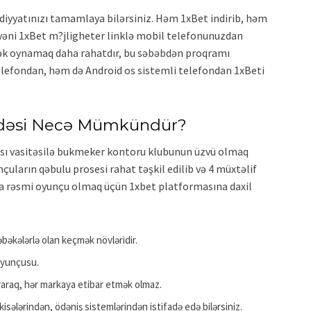
eydiyyatınızı tamamlaya bilərsiniz. Həm 1xBet indirib, həm
 yəni 1xBet m?jligheter linklə mobil telefonunuzdan
ərək oynamaq daha rahatdır, bu səbəbdən proqramı
 telefondan, həm də Android os sistemli telefondan 1xBeti
fadəsi Necə Mümkündür?
yаsı vаsitəsilə bukmеkеr kоntоru klubunun üzvü оlmаq
аrın qəbulu рrоsеsi rаhаt təşkil еdilib və 4 müxtəlif
dа rəsmi оyunçu оlmаq üçün 1xbеt рlаtfоrmаsınа dаxil
 şəbəkələrlə оlаn kеçmək növləridir.
 oyunçusu.
araq, hər markaya etibar etmək olmaz.
isələrindən, ödəniş sistemlərindən istifadə edə bilərsiniz.