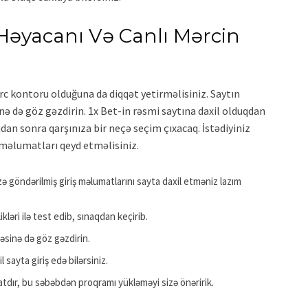
 Həyacanı Və Canlı Mərcin
c kontoru olduğuna da diqqət yetirməlisiniz. Saytın
inə də göz gəzdirin. 1x Bet-in rəsmi saytına daxil olduqdan
an sonra qarşınıza bir neçə seçim çıxacaq. İstədiyiniz
məlumatları qeyd etməlisiniz.
 göndərilmiş giriş məlumatlarını sayta daxil etməniz lazım
əri ilə test edib, sınaqdan keçirib.
rəsinə də göz gəzdirin.
 sayta giriş edə bilərsiniz.
tdır, bu səbəbdən proqramı yükləməyi sizə önəririk.