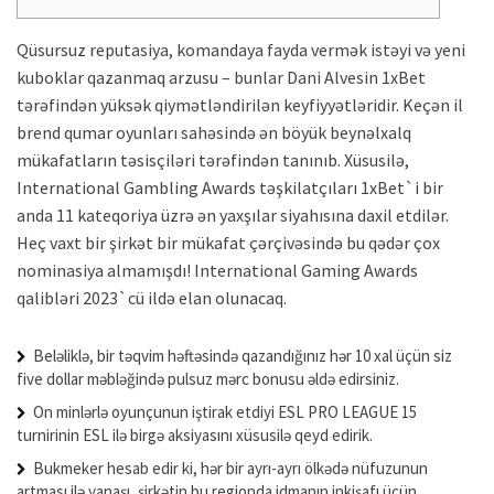
Qüsursuz reputasiya, komandaya fayda vermək istəyi və yeni
kuboklar qazanmaq arzusu – bunlar Dani Alvesin 1xBet
tərəfindən yüksək qiymətləndirilən keyfiyyətləridir. Keçən il
brend qumar oyunları sahəsində ən böyük beynəlxalq
mükafatların təsisçiləri tərəfindən tanınıb. Xüsusilə,
International Gambling Awards təşkilatçıları 1xBet`i bir
anda 11 kateqoriya üzrə ən yaxşılar siyahısına daxil etdilər.
Heç vaxt bir şirkət bir mükafat çərçivəsində bu qədər çox
nominasiya almamışdı! International Gaming Awards
qalibləri 2023`cü ildə elan olunacaq.
Beləliklə, bir təqvim həftəsində qazandığınız hər 10 xal üçün siz
five dollar məbləğində pulsuz mərc bonusu əldə edirsiniz.
On minlərlə oyunçunun iştirak etdiyi ESL PRO LEAGUE 15
turnirinin ESL ilə birgə aksiyasını xüsusilə qeyd edirik.
Bukmeker hesab edir ki, hər bir ayrı-ayrı ölkədə nüfuzunun
artması ilə yanaşı, şirkətin bu regionda idmanın inkişafı üçün