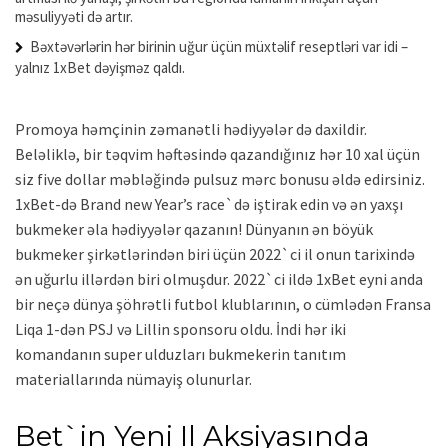
məsuliyyəti də artır.
Bəxtəvərlərin hər birinin uğur üçün müxtəlif reseptləri var idi –
yalnız 1xBet dəyişməz qaldı.
Promoya həmçinin zəmanətli hədiyyələr də daxildir.
Beləliklə, bir təqvim həftəsində qazandığınız hər 10 xal üçün
siz five dollar məbləğində pulsuz mərc bonusu əldə edirsiniz.
1xBet-də Brand new Year’s race`də iştirak edin və ən yaxşı
bukmeker əla hədiyyələr qazanın! Dünyanın ən böyük
bukmeker şirkətlərindən biri üçün 2022`ci il onun tarixində
ən uğurlu illərdən biri olmuşdur. 2022`ci ildə 1xBet eyni anda
bir neçə dünya şöhrətli futbol klublarının, o cümlədən Fransa
Liqa 1-dən PSJ və Lillin sponsoru oldu. İndi hər iki
komandanın super ulduzları bukmekerin tanıtım
materiallarında nümayiş olunurlar.
Bet`in Yeni Il Aksiyasında