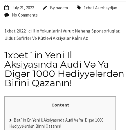
July 21, 2022
By
naeem
1xbet Azerbaydjan
No Comments
1xbet 2022`ci Ilin Yekunlarini Vurur: Nəhəng Sponsorluqlar,
Ulduz Səfirlər Və Kütləvi Aksiyalar Kai̇m Az
1xbet`in Yeni Il
Aksiyasında Audi Və Ya
Digər 1000 Hədiyyələrdən
Birini Qazanın!
Content
Bet`in En Yeni Il Aksiyasında Audi Və Ya Digər 1000
Hədiyyələrdən Birini Qazanın!