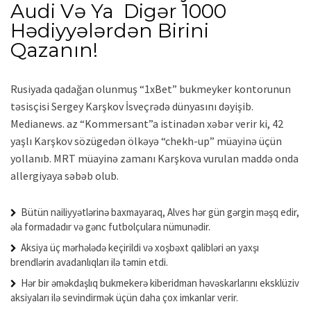
Audi Və Ya Digər 1000
Hədiyyələrdən Birini
Qazanın!
Rusiyada qadağan olunmuş “1xBet” bukmeyker kontorunun
təsisçisi Sergey Karşkov İsveçrədə dünyasını dəyişib.
Medianews. az “Kommersant”a istinadən xəbər verir ki, 42
yaşlı Karşkov sözügedən ölkəyə “chekh-up” müayinə üçün
yollanıb. MRT müayinə zamanı Karşkova vurulan maddə onda
allergiyaya səbəb olub.
Bütün nailiyyətlərinə baxmayaraq, Alves hər gün gərgin məşq edir,
əla formadadır və gənc futbolçulara nümunədir.
Aksiya üç mərhələdə keçirildi və xoşbəxt qalibləri ən yaxşı
brendlərin avadanlıqları ilə təmin etdi.
Hər bir əməkdaşlıq bukmekerə kiberidman həvəskarlarını eksklüziv
aksiyaları ilə sevindirmək üçün daha çox imkanlar verir.