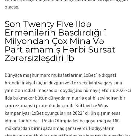
olacaq.
Son Twenty Five Ildə
Ermənilərin Basdırdığı 1
Milyondan Çox Mina Və
Partlamamış Hərbi Sursat
Zərərsizləşdirilib
Dünyaca məşhur mərc mükafatlarının 1xBet`ə diqqəti
brendin inkişafı üçün düzgün vektor seçdiyini və qarşısına
yalnız ən iddialı məqsədlər qoyduğunu nümayiş etdirir. 2022-ci
ildə bukmeker bütün dünyada minlərlə qalibi sevindirən bir
çox rezonanslı promolar keçirdib. Kütləvi Ice Wins
kampaniyası 1xBet oyunçularına 2022`ci ilin qışının əsas
idman tədbirinə – Pekin Olimpiadasına qoşulmaq və 160
mükafatdan birini qazanmaq şansı verdi. Hədiyyələrin
siyahısına noutbuklar, smartfonlar və digər məşhur qadjetlər