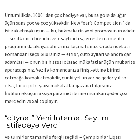
Ümumilikdə, 1000`dən çox hədiyyə var, buna görə də uğur
üçün şans çox və çox yüksəkdir. New Year’s Competition `da
iştirak etmək üçün — bu, bukmekerin yeni promosunun adıdır
— siz ilk öncə brendin veb-saytında və en este momento
proqramında aksiya səhifəsinə keçməlisiniz. Orada növbəti
komandanı seçə bilərsiniz — elflər, qütb ayıları və ahora qar
adamları — onun bir hissəsi olaraq mükafatlar üçün mübarizə
aparacaqsınız. Vəzifə komandanıza finiş xəttinə birinci
çatmağa kömək etməkdir, çünki yekun yer nə qədər yüksək
olsa, bir u qədər yaxşı mükafatlar qazana bilərsiniz.
İrəliləmək üçün aksiya parametrlərinə mümkün qədər çox
mərc edin və xal toplayın.
“citynet” Yeni Internet Saytını
Istifadəyə Verdi
Və turnirlər tamamilə fərqli seçildi – Çempionlar Liqası