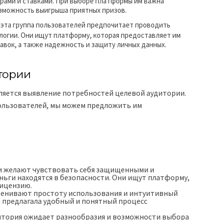
грами и ставками. При выборе платформы им важна
озможность выигрыша приятных призов.
 эта группа пользователей предпочитает проводить
логии. Они ищут платформу, которая предоставляет им
авок, а также надежность и защиту личных данных.
тории
ляется выявление потребностей целевой аудитории.
пользователей, мы можем предложить им
и желают чувствовать себя защищенными и
еньги находятся в безопасности. Они ищут платформу,
лицензию.
ценивают простоту использования и интуитивный
 предлагала удобный и понятный процесс
дитория ожидает разнообразия и возможности выбора