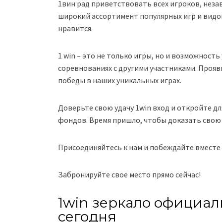
1вин рад приветствовать всех игроков, неза
широкий ассортимент популярных игр и видов
нравится.
1 win – это не только игры, но и возможност
соревнованиях с другими участниками. Прояв
победы в наших уникальных играх.
Доверьте свою удачу 1win вход и откройте д
фондов. Время пришло, чтобы доказать свою
Присоединяйтесь к нам и побеждайте вместе с
Забронируйте свое место прямо сейчас!
1win зеркало официал
сегодня