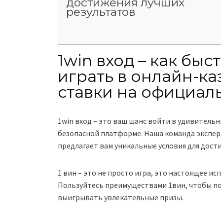
достижения лучших
результатов
1win вход – как быс
играть в онлайн-к
ставки на официал
1win вход – это ваш шанс войти в удивительн
безопасной платформе. Наша команда экспе
предлагает вам уникальные условия для дости
1 вин – это не просто игра, это настоящее ис
Пользуйтесь преимуществами 1вин, чтобы по
выигрывать увлекательные призы.