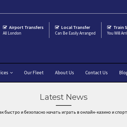
Airport Transfers
Local Transfer
Train 
All London
Can Be Easily Arranged
You Will Ar
ices
Our Fleet
About Us
Contact Us
Blo
Latest News
как быстро и безопасно начать играть в онлайн-казино и спо