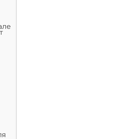
але
т
ля