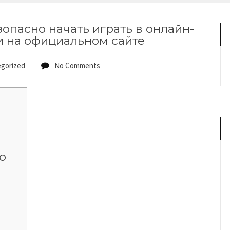
зопасно начать играть в онлайн-
и на официальном сайте
gorized
No Comments
о