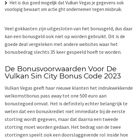
Het is dus goed mogelijk dat Vulkan Vegas je gegevens ook
voorlopig bewaart om actie ght ondernemen tegen misbruik.
Veel gokkasten zijn uitgesloten van het bonusgeld, dus daar
kan een bonusgeld ook niet op worden gebruikt. Dit is de
goede deal vergeleken met andere websites waar het
bonusbedrag slechts 35 keer gespeeld hoeft te worden.
De Bonusvoorwaarden Voor De
Vulkan Sin City Bonus Code 2023
Vulkan Vegas geeft haar nieuwe klanten het indrukwekkende
welkomstbonus pass away tot one 500 euro aan
bonustegoed omvat. Het is definitely echter belangrijk te
weten dat een bonuskrediet niet immediate bij de eerste
storting wordt gegeven, maar dat daarna een tweede
storting moet worden gedaan. Het bedrag van de twee
stortingen speelt ook een doorslaggevende rol inside hoe