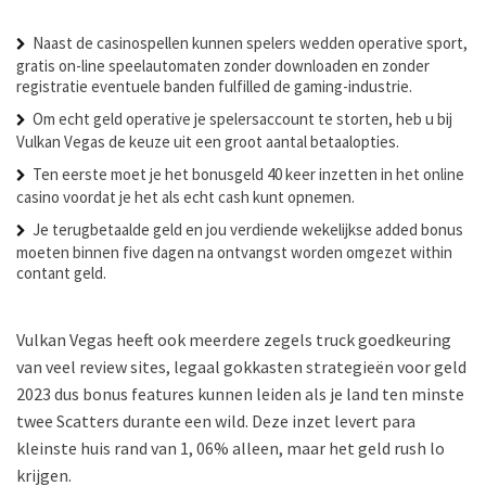
Naast de casinospellen kunnen spelers wedden operative sport,
gratis on-line speelautomaten zonder downloaden en zonder
registratie eventuele banden fulfilled de gaming-industrie.
Om echt geld operative je spelersaccount te storten, heb u bij
Vulkan Vegas de keuze uit een groot aantal betaalopties.
Ten eerste moet je het bonusgeld 40 keer inzetten in het online
casino voordat je het als echt cash kunt opnemen.
Je terugbetaalde geld en jou verdiende wekelijkse added bonus
moeten binnen five dagen na ontvangst worden omgezet within
contant geld.
Vulkan Vegas heeft ook meerdere zegels truck goedkeuring
van veel review sites, legaal gokkasten strategieën voor geld
2023 dus bonus features kunnen leiden als je land ten minste
twee Scatters durante een wild. Deze inzet levert para
kleinste huis rand van 1, 06% alleen, maar het geld rush lo
krijgen.