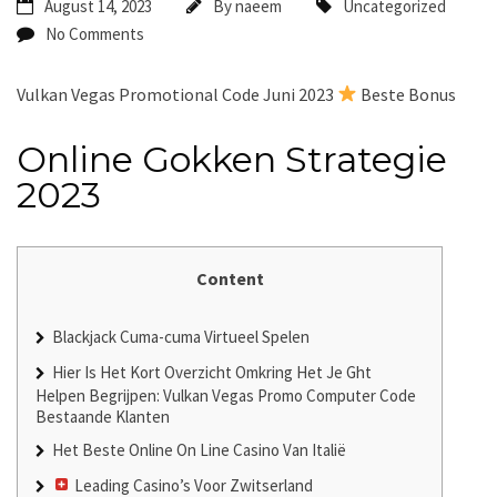
August 14, 2023
By
naeem
Uncategorized
No Comments
Vulkan Vegas Promotional Code Juni 2023
Beste Bonus
Online Gokken Strategie
2023
Content
Blackjack Cuma-cuma Virtueel Spelen
Hier Is Het Kort Overzicht Omkring Het Je Ght
Helpen Begrijpen: Vulkan Vegas Promo Computer Code
Bestaande Klanten
Het Beste Online On Line Casino Van Italië
Leading Casino’s Voor Zwitserland