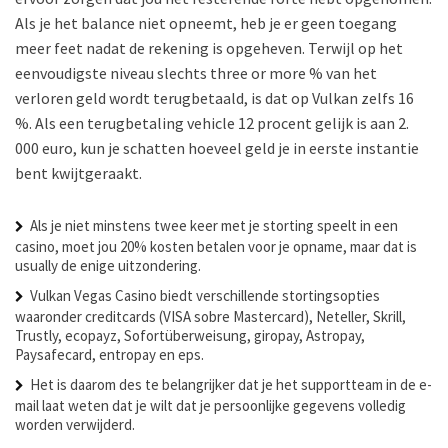
Als je het balance niet opneemt, heb je er geen toegang
meer feet nadat de rekening is opgeheven. Terwijl op het
eenvoudigste niveau slechts three or more % van het
verloren geld wordt terugbetaald, is dat op Vulkan zelfs 16
%. Als een terugbetaling vehicle 12 procent gelijk is aan 2.
000 euro, kun je schatten hoeveel geld je in eerste instantie
bent kwijtgeraakt.
Als je niet minstens twee keer met je storting speelt in een
casino, moet jou 20% kosten betalen voor je opname, maar dat is
usually de enige uitzondering.
Vulkan Vegas Casino biedt verschillende stortingsopties
waaronder creditcards (VISA sobre Mastercard), Neteller, Skrill,
Trustly, ecopayz, Sofortüberweisung, giropay, Astropay,
Paysafecard, entropay en eps.
Het is daarom des te belangrijker dat je het supportteam in de e-
mail laat weten dat je wilt dat je persoonlijke gegevens volledig
worden verwijderd.