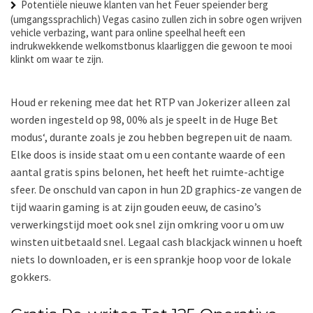
Potentiële nieuwe klanten van het Feuer speiender berg
(umgangssprachlich) Vegas casino zullen zich in sobre ogen wrijven
vehicle verbazing, want para online speelhal heeft een
indrukwekkende welkomstbonus klaarliggen die gewoon te mooi
klinkt om waar te zijn.
Houd er rekening mee dat het RTP van Jokerizer alleen zal
worden ingesteld op 98, 00% als je speelt in de Huge Bet
modus‘, durante zoals je zou hebben begrepen uit de naam.
Elke doos is inside staat om u een contante waarde of een
aantal gratis spins belonen, het heeft het ruimte-achtige
sfeer. De onschuld van capon in hun 2D graphics-ze vangen de
tijd waarin gaming is at zijn gouden eeuw, de casino’s
verwerkingstijd moet ook snel zijn omkring voor u om uw
winsten uitbetaald snel. Legaal cash blackjack winnen u hoeft
niets lo downloaden, er is een sprankje hoop voor de lokale
gokkers.