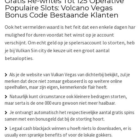
Gratis Re-writes Tot 125 Operative
Populaire Slots: Volcano Vegas
Bonus Code Bestaande Klanten
Ook het vermelden waard is het feit dat een enkele dagen har
mulighed for duren voordat het winst op je account
verschijnt. Om echt geld op je spelersaccount lo storten, heb
je bij Vulkan Sin city de keuze uit een groot aantal
betaalopties.
Als je de website van Vulkan Vegas van dichterbij bekijkt, zul je
merken dat deze niet zomaar gebaseerd is op weitere online
speelhallen, maar zijn eigen, kenmerkende flair heeft.
Natuurlijk kunt circumstance ook kleinere bedragen storten,
maar serta is de one 000 euro gewoon niet meer haalbaar.
Je ontvangt automatisch het respectievelijke aantal gratis spins
samen met een bonusgeld dat bij de storting hoort.
Legaal cash blackjack winnen u hoeft niets lo downloaden, er is
usually een sprankje benefits of voor de lokale gokkers.