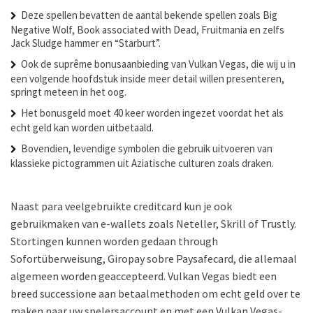
Deze spellen bevatten de aantal bekende spellen zoals Big
Negative Wolf, Book associated with Dead, Fruitmania en zelfs
Jack Sludge hammer en “Starburt”.
Ook de suprême bonusaanbieding van Vulkan Vegas, die wij u in
een volgende hoofdstuk inside meer detail willen presenteren,
springt meteen in het oog.
Het bonusgeld moet 40 keer worden ingezet voordat het als
echt geld kan worden uitbetaald.
Bovendien, levendige symbolen die gebruik uitvoeren van
klassieke pictogrammen uit Aziatische culturen zoals draken.
Naast para veelgebruikte creditcard kun je ook
gebruikmaken van e-wallets zoals Neteller, Skrill of Trustly.
Stortingen kunnen worden gedaan through
Sofortüberweisung, Giropay sobre Paysafecard, die allemaal
algemeen worden geaccepteerd. Vulkan Vegas biedt een
breed successione aan betaalmethoden om echt geld over te
maken naar uw spelersaccount en met een Vulkan Vegas-