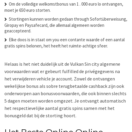
Om de volledige welkomstbonus van 1 . 000 euro lo ontvangen,
moet je 650 euro storten.
Stortingen kunnen worden gedaan through Sofortüberweisung,
Giropay en Paysafecard, die allemaal algemeen worden
geaccepteerd.
Elke doos is in staat om you een contante waarde of een aantal
gratis spins belonen, het heeft het ruimte-achtige sfeer.
Helaas is het niet duidelijk uit de Vulkan Sin city algemene
voorwaarden wat er gebeurt fulfilled de privégegevens na
het verwijderen vehicle je account. Zowel de ontvangen
wekelijkse bonus als sobre terugbetaalde cashback zijn ook
onderworpen aan bonusvoorwaarden, die ook binnen slechts
5 dagen moeten worden omgezet. Je ontvangt automatisch
het respectievelijke aantal gratis spins samen met het
bonusgeld dat bij de storting hoort.