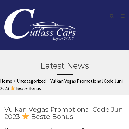
Latest News
Home
Uncategorized
Vulkan Vegas Promotional Code Juni
2023
Beste Bonus
Vulkan Vegas Promotional Code Juni
2023
Beste Bonus