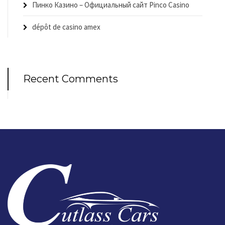
Пинко Казино – Официальный сайт Pinco Casino
dépôt de casino amex
Recent Comments