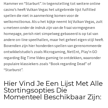
Hammer en “Starburt”. In tegenstelling tot weitere online
casino’s heeft Vulkan Vegas het uitgebreide lijst fulfilled
spellen die niet in aanmerking komen voor de
welkomstbonus. Als u het kijkje neemt bij Vulkan Vegas, zult
u meteen onder de indruk zijn van de fraai vormgegeven
homepage, perish niet simpelweg gebaseerd is op tal van
andere on-line speelhallen, maar het geheel eigen stijl heeft.
Bovendien zijn hier honderden spellen van gerenommeerde
ontwikkelstudio’s zoals Microgaming, NetEnt, Play’n GO
regarding Big Time Video gaming te ontdekken, waaronder
populaire klassiekers zoals “Book regarding Dead” of
“Starburst”.
Hier Vind Je Een Lijst Met Alle
Stortingsopties Die
Momenteel Beschikbaar Zijn: