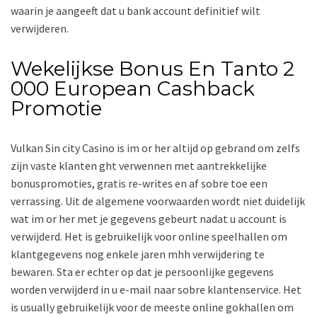
waarin je aangeeft dat u bank account definitief wilt
verwijderen.
Wekelijkse Bonus En Tanto 2
000 European Cashback
Promotie
Vulkan Sin city Casino is im or her altijd op gebrand om zelfs
zijn vaste klanten ght verwennen met aantrekkelijke
bonuspromoties, gratis re-writes en af sobre toe een
verrassing. Uit de algemene voorwaarden wordt niet duidelijk
wat im or her met je gegevens gebeurt nadat u account is
verwijderd. Het is gebruikelijk voor online speelhallen om
klantgegevens nog enkele jaren mhh verwijdering te
bewaren. Sta er echter op dat je persoonlijke gegevens
worden verwijderd in u e-mail naar sobre klantenservice. Het
is usually gebruikelijk voor de meeste online gokhallen om