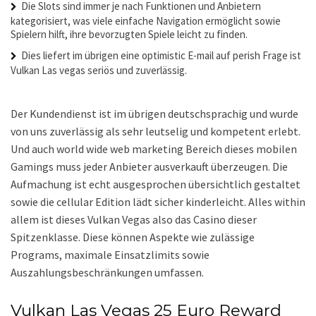
Die Slots sind immer je nach Funktionen und Anbietern
kategorisiert, was viele einfache Navigation ermöglicht sowie
Spielern hilft, ihre bevorzugten Spiele leicht zu finden​.
Dies liefert im übrigen eine optimistic E-mail auf perish Frage ist
Vulkan Las vegas seriös und zuverlässig.
Der Kundendienst ist im übrigen deutschsprachig und wurde
von uns zuverlässig als sehr leutselig und kompetent erlebt.
Und auch world wide web marketing Bereich dieses mobilen
Gamings muss jeder Anbieter ausverkauft überzeugen. Die
Aufmachung ist echt ausgesprochen übersichtlich gestaltet
sowie die cellular Edition lädt sicher kinderleicht. Alles within
allem ist dieses Vulkan Vegas also das Casino dieser
Spitzenklasse. Diese können Aspekte wie zulässige
Programs, maximale Einsatzlimits sowie
Auszahlungsbeschränkungen umfassen.
Vulkan Las Vegas 25 Euro Reward