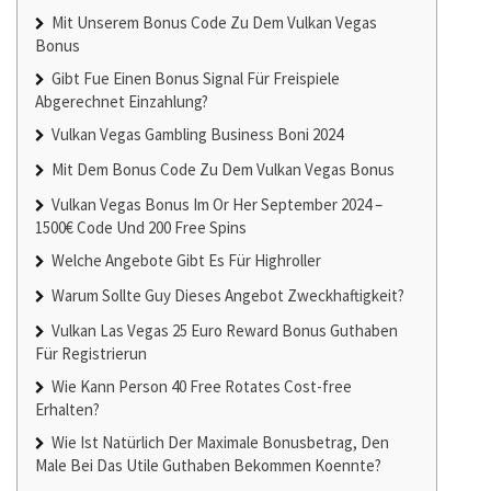
Mit Unserem Bonus Code Zu Dem Vulkan Vegas
Bonus
Gibt Fue Einen Bonus Signal Für Freispiele
Abgerechnet Einzahlung?
Vulkan Vegas Gambling Business Boni 2024
Mit Dem Bonus Code Zu Dem Vulkan Vegas Bonus
Vulkan Vegas Bonus Im Or Her September 2024 –
1500€ Code Und 200 Free Spins
Welche Angebote Gibt Es Für Highroller
Warum Sollte Guy Dieses Angebot Zweckhaftigkeit?
Vulkan Las Vegas 25 Euro Reward Bonus Guthaben
Für Registrierun
Wie Kann Person 40 Free Rotates Cost-free
Erhalten?
Wie Ist Natürlich Der Maximale Bonusbetrag, Den
Male Bei Das Utile Guthaben Bekommen Koennte?