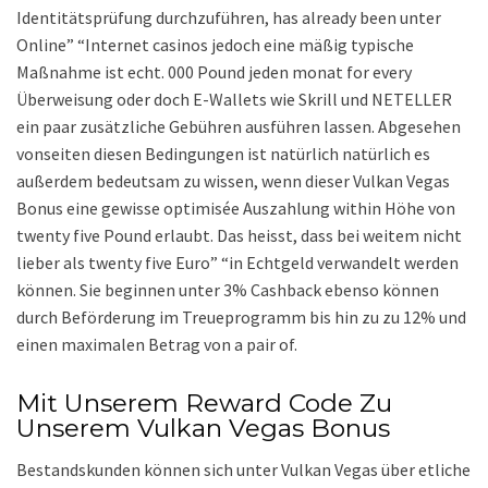
Identitätsprüfung durchzuführen, has already been unter
Online” “Internet casinos jedoch eine mäßig typische
Maßnahme ist echt. 000 Pound jeden monat for every
Überweisung oder doch E-Wallets wie Skrill und NETELLER
ein paar zusätzliche Gebühren ausführen lassen. Abgesehen
vonseiten diesen Bedingungen ist natürlich natürlich es
außerdem bedeutsam zu wissen, wenn dieser Vulkan Vegas
Bonus eine gewisse optimisée Auszahlung within Höhe von
twenty five Pound erlaubt. Das heisst, dass bei weitem nicht
lieber als twenty five Euro” “in Echtgeld verwandelt werden
können. Sie beginnen unter 3% Cashback ebenso können
durch Beförderung im Treueprogramm bis hin zu zu 12% und
einen maximalen Betrag von a pair of.
Mit Unserem Reward Code Zu
Unserem Vulkan Vegas Bonus
Bestandskunden können sich unter Vulkan Vegas über etliche