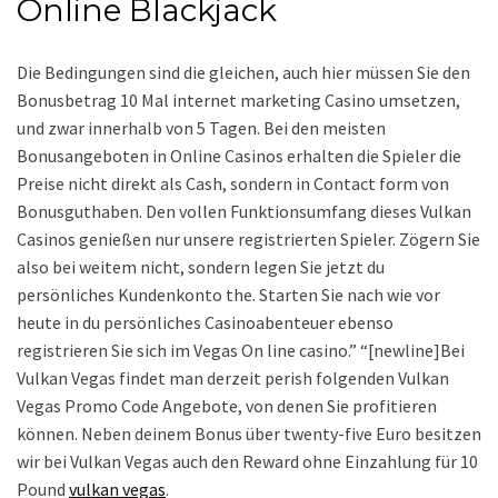
Online Blackjack
Die Bedingungen sind die gleichen, auch hier müssen Sie den
Bonusbetrag 10 Mal internet marketing Casino umsetzen,
und zwar innerhalb von 5 Tagen. Bei den meisten
Bonusangeboten in Online Casinos erhalten die Spieler die
Preise nicht direkt als Cash, sondern in Contact form von
Bonusguthaben. Den vollen Funktionsumfang dieses Vulkan
Casinos genießen nur unsere registrierten Spieler. Zögern Sie
also bei weitem nicht, sondern legen Sie jetzt du
persönliches Kundenkonto the. Starten Sie nach wie vor
heute in du persönliches Casinoabenteuer ebenso
registrieren Sie sich im Vegas On line casino.” “[newline]Bei
Vulkan Vegas findet man derzeit perish folgenden Vulkan
Vegas Promo Code Angebote, von denen Sie profitieren
können. Neben deinem Bonus über twenty-five Euro besitzen
wir bei Vulkan Vegas auch den Reward ohne Einzahlung für 10
Pound
vulkan vegas
.