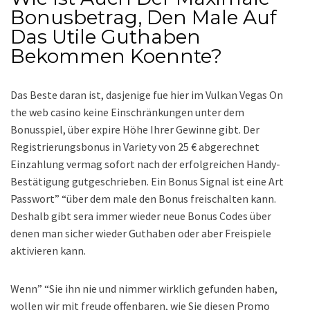
Bonusbetrag, Den Male Auf
Das Utile Guthaben
Bekommen Koennte?
Das Beste daran ist, dasjenige fue hier im Vulkan Vegas On
the web casino keine Einschränkungen unter dem
Bonusspiel, über expire Höhe Ihrer Gewinne gibt. Der
Registrierungsbonus in Variety von 25 € abgerechnet
Einzahlung vermag sofort nach der erfolgreichen Handy-
Bestätigung gutgeschrieben. Ein Bonus Signal ist eine Art
Passwort” “über dem male den Bonus freischalten kann.
Deshalb gibt sera immer wieder neue Bonus Codes über
denen man sicher wieder Guthaben oder aber Freispiele
aktivieren kann.
Wenn” “Sie ihn nie und nimmer wirklich gefunden haben,
wollen wir mit freude offenbaren, wie Sie diesen Promo