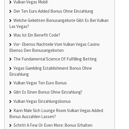
Vulkan Vegas Mobil
Der Ten Euro Added Bonus Ohne Einzahlung
Welche Geliebten Bonusangebote Gibt Es Bei Vulkan
Las Vegas?
Was Ist Ein Benefit Code?
Vor- Ebenso Nachteile Vom Vulkan Vegas Casino
Ebenso Den Bonusangeboten
The Fundamental Science Of Fulfilling Betting
Vegas Gambling Establishment Bonus Ohne
Einzahlung
Vulkan Vegas Ten Euro Bonus
Gibt Es Einen Bonus Ohne Einzahlung?
Vulkan Vegas Einzahlungsbonus
Kann Male Sich Lounge Room Vulkan Vegas Added
Bonus Auszahlen Lassen?
Schritt A Few Or Even More: Bonus Erhalten