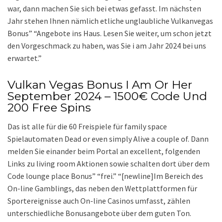
war, dann machen Sie sich bei etwas gefasst. Im nächsten
Jahr stehen Ihnen nämlich etliche unglaubliche Vulkanvegas
Bonus” “Angebote ins Haus. Lesen Sie weiter, um schon jetzt
den Vorgeschmack zu haben, was Sie i am Jahr 2024 bei uns
erwartet.”
Vulkan Vegas Bonus I Am Or Her
September 2024 – 1500€ Code Und
200 Free Spins
Das ist alle für die 60 Freispiele für family space
Spielautomaten Dead or even simply Alive a couple of. Dann
melden Sie einander beim Portal an excellent, folgenden
Links zu living room Aktionen sowie schalten dort über dem
Code lounge place Bonus” “frei.” “[newline]Im Bereich des
On-line Gamblings, das neben den Wettplattformen für
Sportereignisse auch On-line Casinos umfasst, zählen
unterschiedliche Bonusangebote über dem guten Ton.