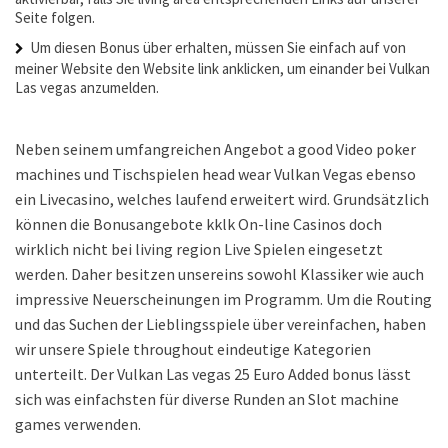
Seite folgen.
Um diesen Bonus über erhalten, müssen Sie einfach auf von
meiner Website den Website link anklicken, um einander bei Vulkan
Las vegas anzumelden.
Neben seinem umfangreichen Angebot a good Video poker
machines und Tischspielen head wear Vulkan Vegas ebenso
ein Livecasino, welches laufend erweitert wird. Grundsätzlich
können die Bonusangebote kklk On-line Casinos doch
wirklich nicht bei living region Live Spielen eingesetzt
werden. Daher besitzen unsereins sowohl Klassiker wie auch
impressive Neuerscheinungen im Programm. Um die Routing
und das Suchen der Lieblingsspiele über vereinfachen, haben
wir unsere Spiele throughout eindeutige Kategorien
unterteilt. Der Vulkan Las vegas 25 Euro Added bonus lässt
sich was einfachsten für diverse Runden an Slot machine
games verwenden.