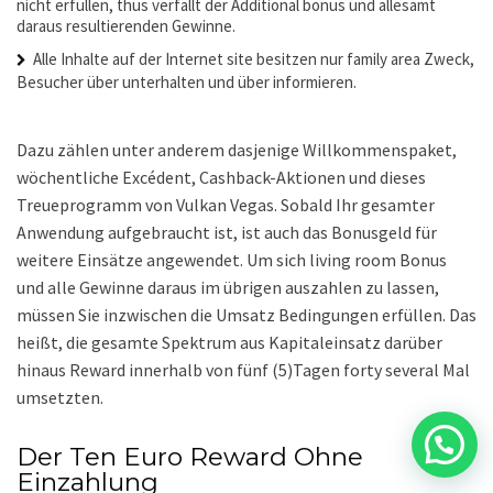
nicht erfüllen, thus verfällt der Additional bonus und allesamt
daraus resultierenden Gewinne.
Alle Inhalte auf der Internet site besitzen nur family area Zweck,
Besucher über unterhalten und über informieren.
Dazu zählen unter anderem dasjenige Willkommenspaket,
wöchentliche Excédent, Cashback-Aktionen und dieses
Treueprogramm von Vulkan Vegas. Sobald Ihr gesamter
Anwendung aufgebraucht ist, ist auch das Bonusgeld für
weitere Einsätze angewendet. Um sich living room Bonus
und alle Gewinne daraus im übrigen auszahlen zu lassen,
müssen Sie inzwischen die Umsatz Bedingungen erfüllen. Das
heißt, die gesamte Spektrum aus Kapitaleinsatz darüber
hinaus Reward innerhalb von fünf (5)Tagen forty several Mal
umsetzten.
Der Ten Euro Reward Ohne
Einzahlung