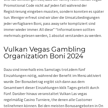
Promotional Code nicht auf jeden fall während der
Registrierung eingeben mussten, sondern konnten es später
tun. Weniger erfreut sind wir über die Umsatzbedingungen
jeder verfügbaren Boni, pass away sehr kompliziert sind
immer wieder immer. All diese” “Informationen sollten
mehrmals gelesen werden, 1 absolut verstanden zu werden.
Vulkan Vegas Gambling
Organization Boni 2024
Dazu sind innerhalb eins Samstags trotzdem fünf
Einzahlungen nötig, während der Benefit im Menü aktiviert
wurde. Der Bonusbetrag ergibt sich dann aus dem
Gesamtwert dieser Einzahlungen kklk Tages geteilt durch
Fünf. Darüber hinaus veranstaltet Vulkan Las vegas
regelmäßig Casino Turniere, the denen alle Customer
teilnehmen können. Bei den meisten Bonusangeboten in On