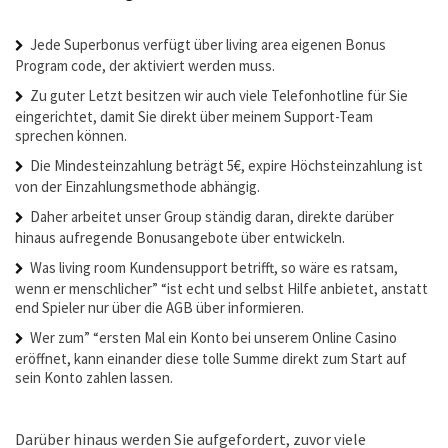
Jede Superbonus verfügt über living area eigenen Bonus
Program code, der aktiviert werden muss.
Zu guter Letzt besitzen wir auch viele Telefonhotline für Sie
eingerichtet, damit Sie direkt über meinem Support-Team
sprechen können.
Die Mindesteinzahlung beträgt 5€, expire Höchsteinzahlung ist
von der Einzahlungsmethode abhängig.
Daher arbeitet unser Group ständig daran, direkte darüber
hinaus aufregende Bonusangebote über entwickeln.
Was living room Kundensupport betrifft, so wäre es ratsam,
wenn er menschlicher” “ist echt und selbst Hilfe anbietet, anstatt
end Spieler nur über die AGB über informieren.
Wer zum” “ersten Mal ein Konto bei unserem Online Casino
eröffnet, kann einander diese tolle Summe direkt zum Start auf
sein Konto zahlen lassen.
Darüber hinaus werden Sie aufgefordert, zuvor viele