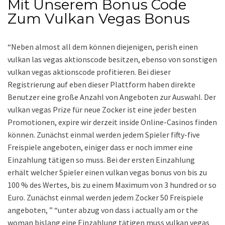
Mit Unserem Bonus Code
Zum Vulkan Vegas Bonus
“Neben almost all dem können diejenigen, perish einen
vulkan las vegas aktionscode besitzen, ebenso von sonstigen
vulkan vegas aktionscode profitieren. Bei dieser
Registrierung auf eben dieser Plattform haben direkte
Benutzer eine große Anzahl von Angeboten zur Auswahl. Der
vulkan vegas Prize für neue Zocker ist eine jeder besten
Promotionen, expire wir derzeit inside Online-Casinos finden
können. Zunächst einmal werden jedem Spieler fifty-five
Freispiele angeboten, einiger dass er noch immer eine
Einzahlung tätigen so muss. Bei der ersten Einzahlung
erhält welcher Spieler einen vulkan vegas bonus von bis zu
100 % des Wertes, bis zu einem Maximum von 3 hundred or so
Euro. Zunächst einmal werden jedem Zocker 50 Freispiele
angeboten, ” “unter abzug von dass i actually am or the
woman bislang eine Einzahlung tätigen muss vulkan vegas