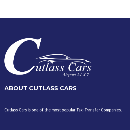
ABOUT CUTLASS CARS
Cutlass Cars is one of the most popular Taxi Transfer Companies.