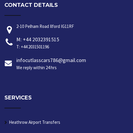
CONTACT DETAILS
2-10 Pelham Road Ilford IG11RF
M: +44 2032391515
T: +44 2031501196
infocutlasscars786@gmail.com
We reply within 24 hrs
SERVICES
Heathrow Airport Transfers