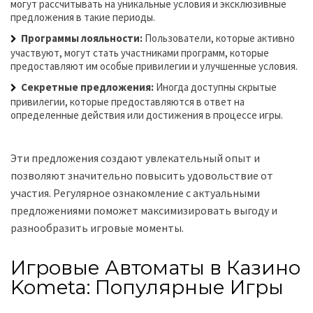
могут рассчитывать на уникальные условия и эксклюзивные
предложения в такие периоды.
Программы лояльности:
Пользователи, которые активно
участвуют, могут стать участниками программ, которые
предоставляют им особые привилегии и улучшенные условия.
Секретные предложения:
Иногда доступны скрытые
привилегии, которые предоставляются в ответ на
определенные действия или достижения в процессе игры.
Эти предложения создают увлекательный опыт и
позволяют значительно повысить удовольствие от
участия. Регулярное ознакомление с актуальными
предложениями поможет максимизировать выгоду и
разнообразить игровые моменты.
Игровые Автоматы в Казино
Kometa: Популярные Игры