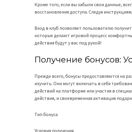
Кроме того, если вы забыли свои данные, вс
восстановления доступа. Следуя инструкциям
Вход в клуб позволяет пользователю получи
которые делают игровой процесс комфортны
действия будут у вас под рукой!
Получение бонусов: У
Прежде всего, бонусы предоставляются на р
изучить. Они могут включать в себя требов
действий на платформе или участия в специа
действия, и своевременная активация подарк
Тип бонуса
Условия получения