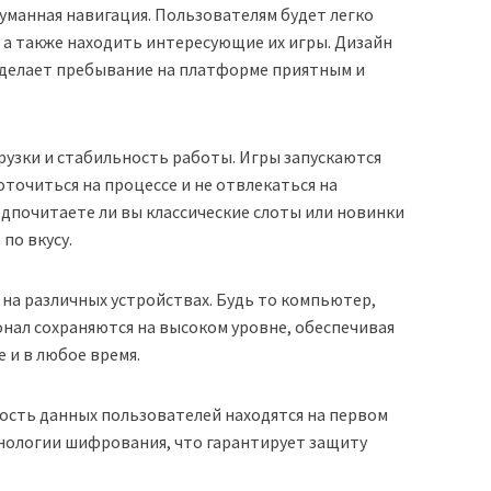
думанная навигация. Пользователям будет легко
 а также находить интересующие их игры. Дизайн
 делает пребывание на платформе приятным и
рузки и стабильность работы. Игры запускаются
оточиться на процессе и не отвлекаться на
едпочитаете ли вы классические слоты или новинки
по вкусу.
на различных устройствах. Будь то компьютер,
нал сохраняются на высоком уровне, обеспечивая
 и в любое время.
ость данных пользователей находятся на первом
нологии шифрования, что гарантирует защиту