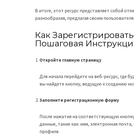
В итоге, этот ресурс представляет собой отл
разнообразия, предлагая своим пользовател
Как Зарегистрировать
Пошаговая Инструкци
Откройте главную страницу
Для начала перейдите на веб-ресурс, где б
вы найдете кнопку, ведущую к созданию но
Заполните регистрационную форму
После нажатия на соответствующую кнопку
данные, такие как: имя, электронная почта,
профиля.