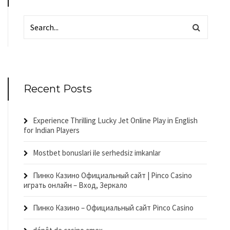
Recent Posts
Experience Thrilling Lucky Jet Online Play in English
for Indian Players
Mostbet bonuslari ile serhedsiz imkanlar
Пинко Казино Официальный сайт | Pinco Casino
играть онлайн – Вход, Зеркало
Пинко Казино – Официальный сайт Pinco Casino