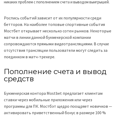
никаких проблем с пополнением счета и выводом выигрышей.
Роспись событий зависит от их популярности среди
бетторов. На наиболее топовые спортивные события
Мостбет открывает несколько сотен рынков. Некоторые
матчи в линии данной букмекерской компании
сопровождаются прямыми видеотрансляциями. В случае
отсутствия трансляции пользователи могут следить за
поединком в матч-трекере.
Пополнение счета и вывод
средств
Букмекерская контора Mostbet предлагает клиентам
ставки через мобильные приложения или через
программы для ПК. Мостбэт щедро поощряет новичков —
активировать приветственный бонус в размере 100 %