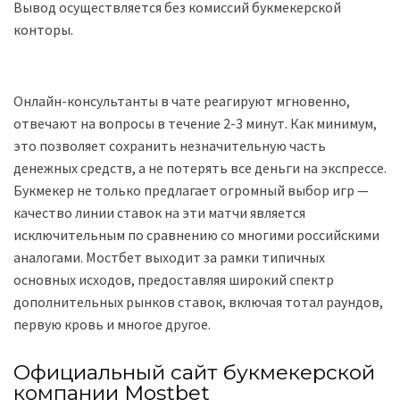
Вывод осуществляется без комиссий букмекерской
конторы.
Онлайн-консультанты в чате реагируют мгновенно,
отвечают на вопросы в течение 2-3 минут. Как минимум,
это позволяет сохранить незначительную часть
денежных средств, а не потерять все деньги на экспрессе.
Букмекер не только предлагает огромный выбор игр —
качество линии ставок на эти матчи является
исключительным по сравнению со многими российскими
аналогами. Мостбет выходит за рамки типичных
основных исходов, предоставляя широкий спектр
дополнительных рынков ставок, включая тотал раундов,
первую кровь и многое другое.
Официальный сайт букмекерской
компании Mostbet