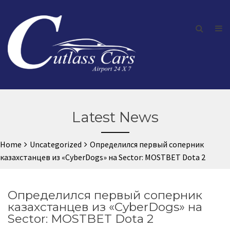
Latest News
Home
Uncategorized
Определился первый соперник
казахстанцев из «CyberDogs» на Sector: MOSTBET Dota 2
Определился первый соперник
казахстанцев из «CyberDogs» на
Sector: MOSTBET Dota 2