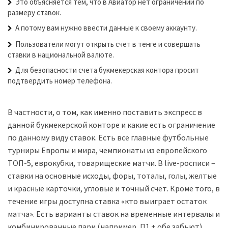
Это объясняется тем, что в Авиатор нет ограничений по
размеру ставок.
А потому вам нужно ввести данные к своему аккаунту.
Пользователи могут открыть счет в тенге и совершать
ставки в национальной валюте.
Для безопасности счета букмекерская контора просит
подтвердить номер телефона.
В частности, о том, как именно поставить экспресс в
данной букмекерской конторе и какие есть ограничение
по данному виду ставок. Есть все главные футбольные
турниры Европы и мира, чемпионаты из европейского
ТОП-5, еврокубки, товарищеские матчи. В live-росписи –
ставки на основные исходы, форы, тоталы, голы, желтые
и красные карточки, угловые и точный счет. Кроме того, в
течение игры доступна ставка «кто выиграет остаток
матча». Есть варианты ставок на временные интервалы и
комбинированные пари (например, П1 + обе забьют).