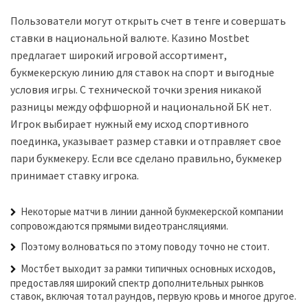
Пользователи могут открыть счет в тенге и совершать
ставки в национальной валюте. Казино Mostbet
предлагает широкий игровой ассортимент,
букмекерскую линию для ставок на спорт и выгодные
условия игры. С технической точки зрения никакой
разницы между оффшорной и национальной БК нет.
Игрок выбирает нужный ему исход спортивного
поединка, указывает размер ставки и отправляет свое
пари букмекеру. Если все сделано правильно, букмекер
принимает ставку игрока.
Некоторые матчи в линии данной букмекерской компании
сопровождаются прямыми видеотрансляциями.
Поэтому волноваться по этому поводу точно не стоит.
Мостбет выходит за рамки типичных основных исходов,
предоставляя широкий спектр дополнительных рынков
ставок, включая тотал раундов, первую кровь и многое другое.