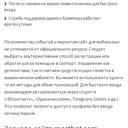
После установки на экране появится иконка для быстрого
входа.
Служба поддержки данного букмекера работает
круглосуточно.
По количеству событий и маркетам сайт для мобильных
не отличается от официального ресурса. Следует
выбрать альтернативные способ регистрации или
обратиться за помощью в саппорт. Управление как
депозитами, так и снятием средств осуществляется в
вашем личном кабинете. Вы можете использовать одни и
те же методы для обеих транзакций. Для быстрого входа
рекомендуем авторизоваться через соцсети
(«ВКонтакте», «Одноклассники», Telegram, Steam и др.).
Это позволит получить доступ к профилю без ввода
логина/пароля.