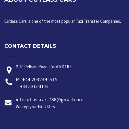
Cutlass Cars is one of the most popular Taxi Transfer Companies.
CONTACT DETAILS
2-10 Pelham Road Ilford IG11RF
M: +44 2032391515
T: +44 2031501196
infocutlasscars786@gmail.com
We reply within 24 hrs