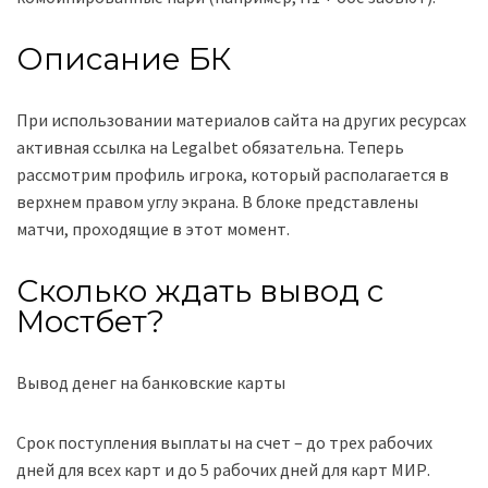
Описание БК
При использовании материалов сайта на других ресурсах
активная ссылка на Legalbet обязательна. Теперь
рассмотрим профиль игрока, который располагается в
верхнем правом углу экрана. В блоке представлены
матчи, проходящие в этот момент.
Сколько ждать вывод с
Мостбет?
Вывод денег на банковские карты
Срок поступления выплаты на счет – до трех рабочих
дней для всех карт и до 5 рабочих дней для карт МИР.