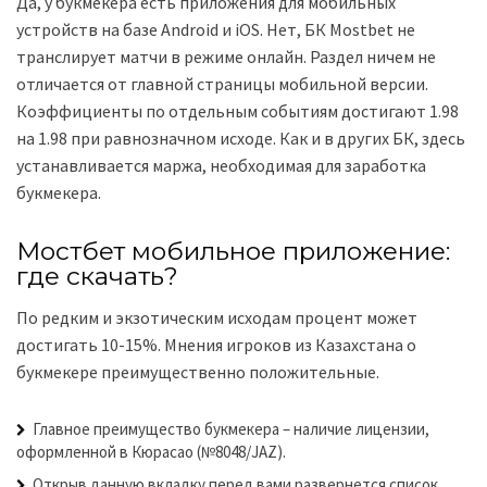
Да, у букмекера есть приложения для мобильных
устройств на базе Android и iOS. Нет, БК Mostbet не
транслирует матчи в режиме онлайн. Раздел ничем не
отличается от главной страницы мобильной версии.
Коэффициенты по отдельным событиям достигают 1.98
на 1.98 при равнозначном исходе. Как и в других БК, здесь
устанавливается маржа, необходимая для заработка
букмекера.
Мостбет мобильное приложение:
где скачать?
По редким и экзотическим исходам процент может
достигать 10-15%. Мнения игроков из Казахстана о
букмекере преимущественно положительные.
Главное преимущество букмекера – наличие лицензии,
оформленной в Кюрасао (№8048/JAZ).
Открыв данную вкладку перед вами развернется список