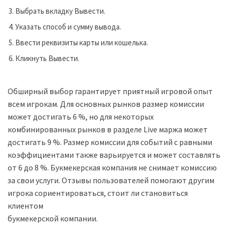
Выбрать вкладку Вывести.
Указать способ и сумму вывода.
Ввести реквизиты карты или кошелька.
Кликнуть Вывести.
Обширный выбор гарантирует приятный игровой опыт
всем игрокам. Для основных рынков размер комиссии
может достигать 6 %, но для некоторых
комбинированных рынков в разделе Live маржа может
достигать 9 %. Размер комиссии для событий с равными
коэффициентами также варьируется и может составлять
от 6 до 8 %. Букмекерская компания не снимает комиссию
за свои услуги. Отзывы пользователей помогают другим
игрока сориентироваться, стоит ли становиться
клиентом
букмекерской компании.