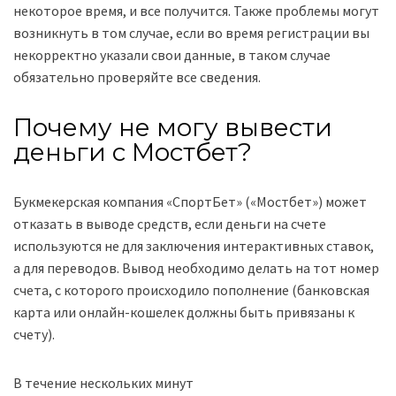
некоторое время, и все получится. Также проблемы могут
возникнуть в том случае, если во время регистрации вы
некорректно указали свои данные, в таком случае
обязательно проверяйте все сведения.
Почему не могу вывести
деньги с Мостбет?
Букмекерская компания «СпортБет» («Мостбет») может
отказать в выводе средств, если деньги на счете
используются не для заключения интерактивных ставок,
а для переводов. Вывод необходимо делать на тот номер
счета, с которого происходило пополнение (банковская
карта или онлайн-кошелек должны быть привязаны к
счету).
В течение нескольких минут