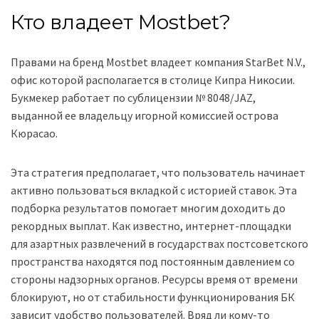
Кто владеет Mostbet?
Правами на бренд Mostbet владеет компания StarBet N.V.,
офис которой располагается в столице Кипра Никосии.
Букмекер работает по сублицензии № 8048/JAZ,
выданной ее владельцу игорной комиссией острова
Кюрасао.
Эта стратегия предполагает, что пользователь начинает
активно пользоваться вкладкой с историей ставок. Эта
подборка результатов помогает многим доходить до
рекордных выплат. Как известно, интернет-площадки
для азартных развлечений в государствах постсоветского
пространства находятся под постоянным давлением со
стороны надзорных органов. Ресурсы время от времени
блокируют, но от стабильности функционирования БК
зависит удобство пользователей. Вряд ли кому-то