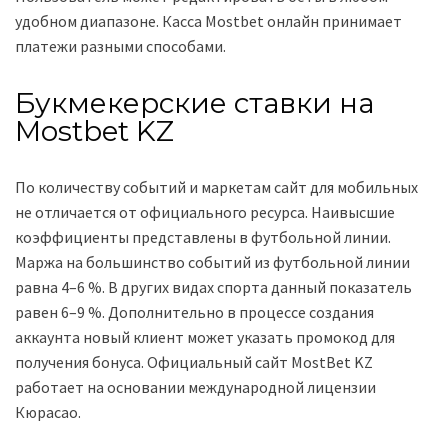
удобном диапазоне. Касса Mostbet онлайн принимает
платежи разными способами.
Букмекерские ставки на
Mostbet KZ
По количеству событий и маркетам сайт для мобильных
не отличается от официального ресурса. Наивысшие
коэффициенты представлены в футбольной линии.
Маржа на большинство событий из футбольной линии
равна 4–6 %. В других видах спорта данный показатель
равен 6–9 %. Дополнительно в процессе создания
аккаунта новый клиент может указать промокод для
получения бонуса. Официальный сайт MostBet KZ
работает на основании международной лицензии
Кюрасао.