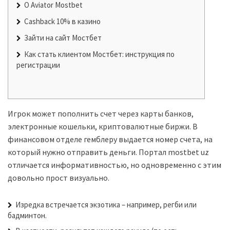
О Aviator Mostbet
Cashback 10% в казино
Зайти на сайт Мостбет
Как стать клиентом Мостбет: инструкция по
регистрации
Игрок может пополнить счет через карты банков,
электронные кошельки, криптовалютные биржи. В
финансовом отделе гемблеру выдается номер счета, на
который нужно отправить деньги. Портал mostbet uz
отличается информативностью, но одновременно с этим
довольно прост визуально.
Изредка встречается экзотика – например, регби или
бадминтон.