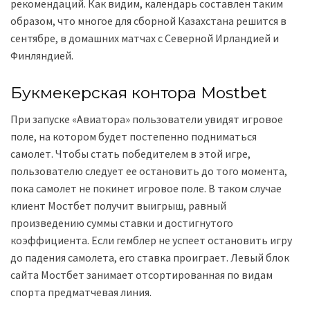
рекомендаций. Как видим, календарь составлен таким
образом, что многое для сборной Казахстана решится в
сентябре, в домашних матчах с Северной Ирландией и
Финляндией.
Букмекерская контора Mostbet
При запуске «Авиатора» пользователи увидят игровое
поле, на котором будет постепенно подниматься
самолет. Чтобы стать победителем в этой игре,
пользователю следует ее остановить до того момента,
пока самолет не покинет игровое поле. В таком случае
клиент Мостбет получит выигрыш, равный
произведению суммы ставки и достигнутого
коэффициента. Если гемблер не успеет остановить игру
до падения самолета, его ставка проиграет. Левый блок
сайта Мостбет занимает отсортированная по видам
спорта предматчевая линия.