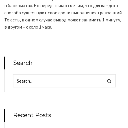
в банкоматах. Но перед этим отметим, что для каждого
способа существуют свои сроки выполнения транзакций.
То есть, в одном случае вывод может занимать 1 минуту,
в другом – около 1 часа.
Search
Recent Posts