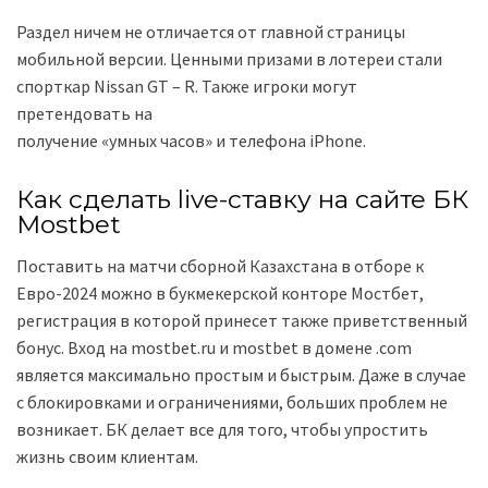
Раздел ничем не отличается от главной страницы
мобильной версии. Ценными призами в лотереи стали
спорткар Nissan GT – R. Также игроки могут
претендовать на
получение «умных часов» и телефона iPhone.
Как сделать live-ставку на сайте БК
Mostbet
Поставить на матчи сборной Казахстана в отборе к
Евро-2024 можно в букмекерской конторе Мостбет,
регистрация в которой принесет также приветственный
бонус. Вход на mostbet.ru и mostbet в домене .com
является максимально простым и быстрым. Даже в случае
с блокировками и ограничениями, больших проблем не
возникает. БК делает все для того, чтобы упростить
жизнь своим клиентам.