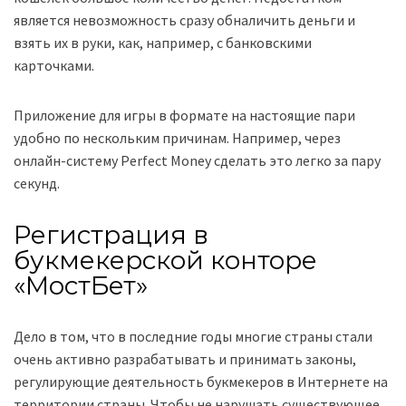
является невозможность сразу обналичить деньги и
взять их в руки, как, например, с банковскими
карточками.
Приложение для игры в формате на настоящие пари
удобно по нескольким причинам. Например, через
онлайн-систему Perfect Money сделать это легко за пару
секунд.
Регистрация в
букмекерской конторе
«МостБет»
Дело в том, что в последние годы многие страны стали
очень активно разрабатывать и принимать законы,
регулирующие деятельность букмекеров в Интернете на
территории страны. Чтобы не нарушать существующее