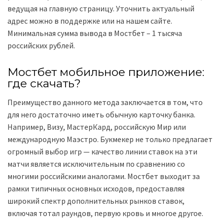
ведущая на главную страницу. Уточнить актуальный
адрес можно в поддержке или на нашем сайте.
Минимальная сумма вывода в Мостбет – 1 тысяча
российских рублей.
Мостбет мобильное приложение:
где скачать?
Преимущество данного метода заключается в том, что
для него достаточно иметь обычную карточку банка.
Например, Визу, МастерКард, российскую Мир или
международную Маэстро. Букмекер не только предлагает
огромный выбор игр — качество линии ставок на эти
матчи является исключительным по сравнению со
многими российскими аналогами. Мостбет выходит за
рамки типичных основных исходов, предоставляя
широкий спектр дополнительных рынков ставок,
включая тотал раундов, первую кровь и многое другое.