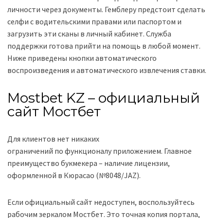
личности через документы. Гемблеру предстоит сделать
селфи с водительскими правами или паспортом и
загрузить эти сканы в личный кабинет. Служба
поддержки готова прийти на помощь в любой момент.
Ниже приведены кнопки автоматического
воспроизведения и автоматического извлечения ставки.
Mostbet KZ – официальный
сайт Мостбет
Для клиентов нет никаких
ограничений по функционалу приложением. Главное
преимущество букмекера – наличие лицензии,
оформленной в Кюрасао (№8048/JAZ).
Если официальный сайт недоступен, воспользуйтесь
рабочим зеркалом Мостбет. Это точная копия портала,