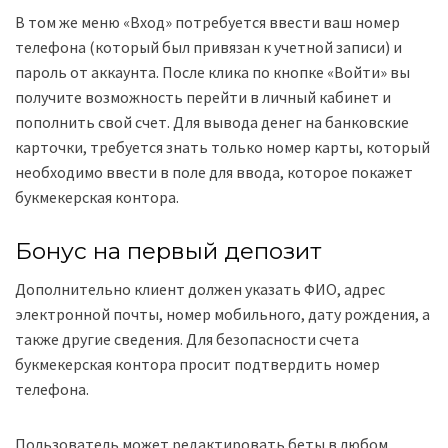
В том же меню «Вход» потребуется ввести ваш номер
телефона (который был привязан к учетной записи) и
пароль от аккаунта. После клика по кнопке «Войти» вы
получите возможность перейти в личный кабинет и
пополнить свой счет. Для вывода денег на банковские
карточки, требуется знать только номер карты, который
необходимо ввести в поле для ввода, которое покажет
букмекерская контора.
Бонус на первый депозит
Дополнительно клиент должен указать ФИО, адрес
электронной почты, номер мобильного, дату рождения, а
также другие сведения. Для безопасности счета
букмекерская контора просит подтвердить номер
телефона.
Пользователь может редактировать беты в любом