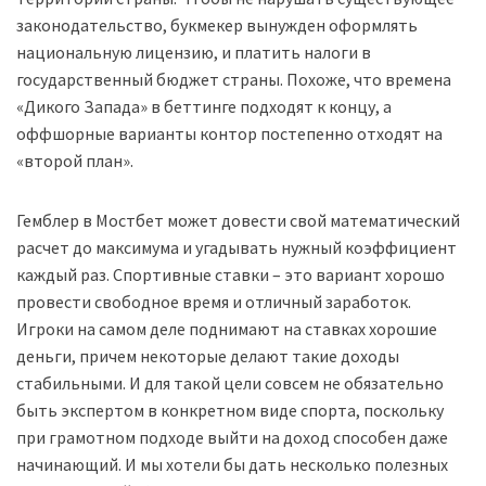
законодательство, букмекер вынужден оформлять
национальную лицензию, и платить налоги в
государственный бюджет страны. Похоже, что времена
«Дикого Запада» в беттинге подходят к концу, а
оффшорные варианты контор постепенно отходят на
«второй план».
Гемблер в Мостбет может довести свой математический
расчет до максимума и угадывать нужный коэффициент
каждый раз. Спортивные ставки – это вариант хорошо
провести свободное время и отличный заработок.
Игроки на самом деле поднимают на ставках хорошие
деньги, причем некоторые делают такие доходы
стабильными. И для такой цели совсем не обязательно
быть экспертом в конкретном виде спорта, поскольку
при грамотном подходе выйти на доход способен даже
начинающий. И мы хотели бы дать несколько полезных