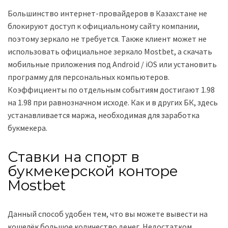
Большинство интернет-провайдеров в Казахстане не
блокируют доступ к официальному сайту компании,
поэтому зеркало не требуется. Также клиент может не
использовать официальное зеркало Mostbet, а скачать
мобильные приложения под Android / iOS или установить
программу для персональных компьютеров.
Коэффициенты по отдельным событиям достигают 1.98
на 1.98 при равнозначном исходе. Как и в других БК, здесь
устанавливается маржа, необходимая для заработка
букмекера.
Ставки на спорт в
букмекерской конторе
Mostbet
Данный способ удобен тем, что вы можете вывести на
кошелёк большое количество денег. Недостатком