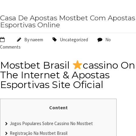
Casa De Apostas Mostbet Com Apostas
Esportivas Online
By
naeem
Uncategorized
No
Comments
Mostbet Brasil
cassino On
The Internet & Apostas
Esportivas Site Oficial
Content
Jogos Populares Sobre Cassino No Mostbet
Registração Na Mostbet Brasil