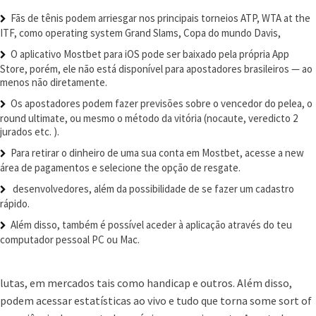
Fãs de tênis podem arriesgar nos principais torneios ATP, WTA at the
ITF, como operating system Grand Slams, Copa do mundo Davis,
O aplicativo Mostbet para iOS pode ser baixado pela própria App
Store, porém, ele não está disponível para apostadores brasileiros — ao
menos não diretamente.
Os apostadores podem fazer previsões sobre o vencedor do pelea, o
round ultimate, ou mesmo o método da vitória (nocaute, veredicto 2
jurados etc. ).
Para retirar o dinheiro de uma sua conta em Mostbet, acesse a new
área de pagamentos e selecione the opção de resgate.
desenvolvedores, além da possibilidade de se fazer um cadastro
rápido.
Além disso, também é possível aceder à aplicação através do teu
computador pessoal PC ou Mac.
lutas, em mercados tais como handicap e outros. Além disso,
podem acessar estatísticas ao vivo e tudo que torna some sort of