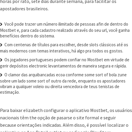
horas por rato, sete dias durante semana, para facilitar os
apostadores brasileiros.
Você pode trazer um número ilimitado de pessoas afin de dentro do
Mostbet e, para cada cadastro realizado através do seu url, você ganha
benefícios dentro do sistema.
Com centenas de títulos para escolher, desde slots clássicos até os
mais modernos com temas interativos, há algo pra todos os gostos.
Os jogadores portugueses podem confiar no Mostbet em virtude de
gerir depósitos electronic levantamentos de maneira segura e rápida.
O clamor das arquibancadas ecoa conforme some sort of bola zune
sobre um lado some sort of outro da rede, enquanto os apostadores
vibram a qualquer voleio ou direita vencedora de teus tenistas de
estimação.
Para baixar elizabeth configurar o aplicativo Mostbet, os usuários
nacionais têm the opção de pasarse o site formal e seguir
because orientações indicadas. Além disso, é possível localizar o