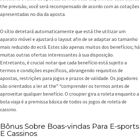
the previsão, você será recompensado de acordo com as cotações
apresentadas no dia da aposta.
O sítio detetará automaticamente que está the utilizar um
aparato móvel e ajustará o layout afin de se adaptar ao tamanho
mais reduzido do ecrã. Estes são apenas muitos dos benefícios; há
muitas outras ofertas interessantes à sua disposição.
Entretanto, é crucial notar que cada benefício está sujeito a
termos e condições específicos, abrangendo requisitos de
apostas, restrições para jogos e prazos de validade. Os jogadores
são orientados a ler at the” “comprender os termos antes de
aproveitar qualquer benefício. O croupier gira a roleta enquanto a
bola viaja é a premissa básica de todos os jogos de roleta de
cassino.
Bônus Sobre Boas-vindas Para E-sports
E Cassinos