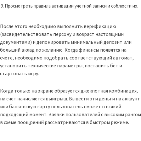
Просмотреть правила активации учетной записи и соблюсти их.
После этого необходимо выполнить верификацию
(засвидетельствовать персону и возраст настоящими
документами) и депонировать минимальный депозит или
больший вклад по желанию. Когда финансы появятся на
счете, необходимо подобрать соответствующий автомат,
установить технические параметры, поставить бет и
стартовать игру.
Когда только на экране образуется джекпотная комбинация,
на счет начисляется выигрыш. Вывести эти деньги на аккаунт
или банковскую карту пользователь сможет в всякий
подходящий момент. Заявки пользователей с высоким рангом
в схеме поощрений рассматриваются в быстром режиме.