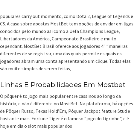
populares carry out momento, como Dota 2, League of Legends e
CS. A casa sobre apostas MostBet tem opções de envidar em ligas
conocidos pelo mundo asi como a Uefa Champions League,
Libertadores da América, Campeonato Brasileiro e muito
cependant. MostBet Brasil oferece aos jogadores 4″ “maneiras
diferentes de se registrar, uma das quais permite os quais os
jogadores abram uma conta apresentando um clique. Todas elas
são muito simples de serem feitas,
Linhas E Probabilidades Em Mostbet
O pôquer é to jogo mais popular entre cassinos ao longo da
história, e não é diferente no MostBet. Na plataforma, há opções
de Pôquer Russo, Texas Hold’Em, Pôquer Jackpot feature Stud e
bastante mais. Fortune Tiger é o famoso “jogo do tigrinho”, e é
hoje em dia o slot mais popular dos