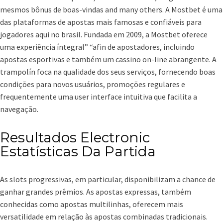
mesmos bônus de boas-vindas and many others. A Mostbet é uma
das plataformas de apostas mais famosas e confiáveis para
jogadores aqui no brasil. Fundada em 2009, a Mostbet oferece
uma experiência íntegral” “afin de apostadores, incluindo
apostas esportivas e também um cassino on-line abrangente. A
trampolín foca na qualidade dos seus serviços, fornecendo boas
condições para novos usuários, promoções regulares e
frequentemente uma user interface intuitiva que facilita a
navegação.
Resultados Electronic
Estatísticas Da Partida
As slots progressivas, em particular, disponibilizam a chance de
ganhar grandes prêmios. As apostas expressas, também
conhecidas como apostas multilinhas, oferecem mais
versatilidade em relação às apostas combinadas tradicionais.