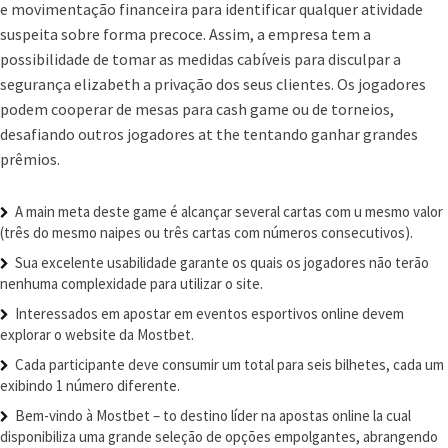
e movimentação financeira para identificar qualquer atividade
suspeita sobre forma precoce. Assim, a empresa tem a
possibilidade de tomar as medidas cabíveis para disculpar a
segurança elizabeth a privação dos seus clientes. Os jogadores
podem cooperar de mesas para cash game ou de torneios,
desafiando outros jogadores at the tentando ganhar grandes
prêmios.
A main meta deste game é alcançar several cartas com u mesmo valor
(três do mesmo naipes ou três cartas com números consecutivos).
Sua excelente usabilidade garante os quais os jogadores não terão
nenhuma complexidade para utilizar o site.
Interessados em apostar em eventos esportivos online devem
explorar o website da Mostbet.
Cada participante deve consumir um total para seis bilhetes, cada um
exibindo 1 número diferente.
Bem-vindo à Mostbet – to destino líder na apostas online la cual
disponibiliza uma grande seleção de opções empolgantes, abrangendo