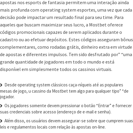
apostas nos esports de fantasia permitem uma interação ainda
mais profunda com operating system esportes, uma vez que cada
decisão pode impactar um resultado final para seu time. Para
aqueles que buscam maximizar seus lucro, a Mostbet oferece
códigos promocionais capazes de serem aplicados durante o
cadastro ou ao efetuar depósitos. Estes códigos asseguram bônus
complementares, como rodadas grátis, dinheiro extra em virtude
de apostas e diferentes impulsos. Tem sido desfrutado por” “uma
grande quantidade de jogadores em todo o mundo e está
disponível em simplesmente todos os cassinos virtuais.
Desde operating system clássicos caça-níqueis até as populares
mesas de jogo, u cassino da Mostbet tem algo para qualquer tipo” “de
jogador.
Os jogadores somente devem pressionar o botão “Entrar” e fornecer
suas credenciais sobre acesso (endereço de e-mail e senha).
Além disso, os usuários devem assegurar-se sobre que cumprem suas
leis e regulamentos locais com relação às apostas on-line.