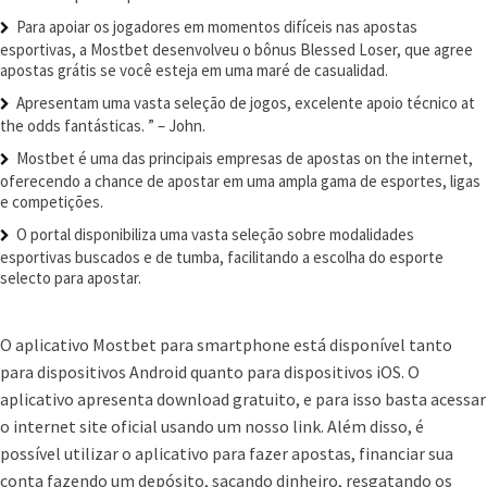
Para apoiar os jogadores em momentos difíceis nas apostas
esportivas, a Mostbet desenvolveu o bônus Blessed Loser, que agree
apostas grátis se você esteja em uma maré de casualidad.
Apresentam uma vasta seleção de jogos, excelente apoio técnico at
the odds fantásticas. ” – John.
Mostbet é uma das principais empresas de apostas on the internet,
oferecendo a chance de apostar em uma ampla gama de esportes, ligas
e competições.
O portal disponibiliza uma vasta seleção sobre modalidades
esportivas buscados e de tumba, facilitando a escolha do esporte
selecto para apostar.
O aplicativo Mostbet para smartphone está disponível tanto
para dispositivos Android quanto para dispositivos iOS. O
aplicativo apresenta download gratuito, e para isso basta acessar
o internet site oficial usando um nosso link. Além disso, é
possível utilizar o aplicativo para fazer apostas, financiar sua
conta fazendo um depósito, sacando dinheiro, resgatando os