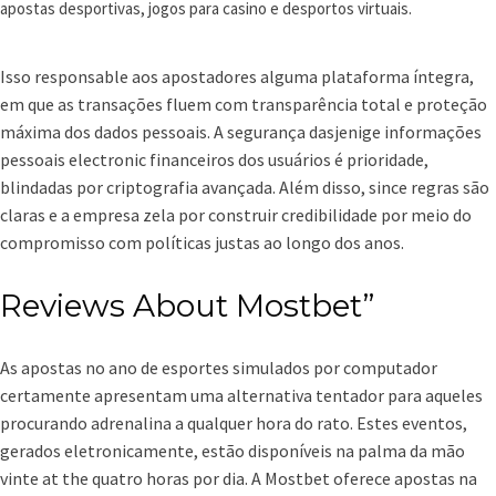
apostas desportivas, jogos para casino e desportos virtuais.
Isso responsable aos apostadores alguma plataforma íntegra,
em que as transações fluem com transparência total e proteção
máxima dos dados pessoais. A segurança dasjenige informações
pessoais electronic financeiros dos usuários é prioridade,
blindadas por criptografia avançada. Além disso, since regras são
claras e a empresa zela por construir credibilidade por meio do
compromisso com políticas justas ao longo dos anos.
Reviews About Mostbet”
As apostas no ano de esportes simulados por computador
certamente apresentam uma alternativa tentador para aqueles
procurando adrenalina a qualquer hora do rato. Estes eventos,
gerados eletronicamente, estão disponíveis na palma da mão
vinte at the quatro horas por dia. A Mostbet oferece apostas na