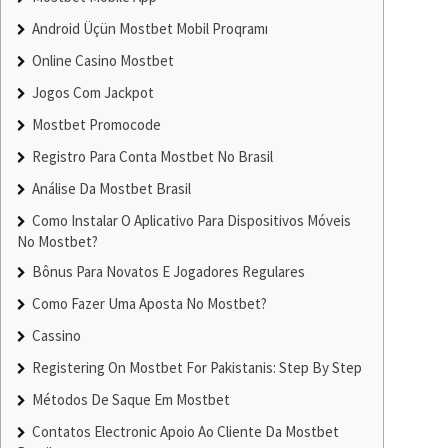
Android Üçün Mostbet Mobil Proqramı
Online Casino Mostbet
Jogos Com Jackpot
Mostbet Promocode
Registro Para Conta Mostbet No Brasil
Análise Da Mostbet Brasil
Como Instalar O Aplicativo Para Dispositivos Móveis
No Mostbet?
Bônus Para Novatos E Jogadores Regulares
Como Fazer Uma Aposta No Mostbet?
Cassino
Registering On Mostbet For Pakistanis: Step By Step
Métodos De Saque Em Mostbet
Contatos Electronic Apoio Ao Cliente Da Mostbet