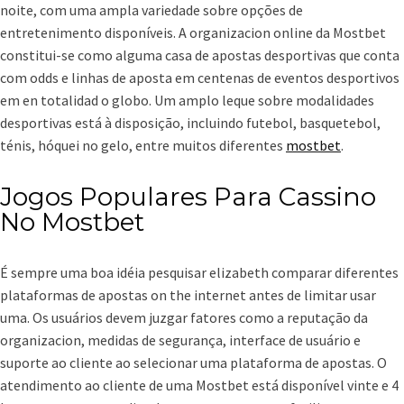
noite, com uma ampla variedade sobre opções de
entretenimento disponíveis. A organizacion online da Mostbet
constitui-se como alguma casa de apostas desportivas que conta
com odds e linhas de aposta em centenas de eventos desportivos
em en totalidad o globo. Um amplo leque sobre modalidades
desportivas está à disposição, incluindo futebol, basquetebol,
ténis, hóquei no gelo, entre muitos diferentes
mostbet
.
Jogos Populares Para Cassino
No Mostbet
É sempre uma boa idéia pesquisar elizabeth comparar diferentes
plataformas de apostas on the internet antes de limitar usar
uma. Os usuários devem juzgar fatores como a reputação da
organizacion, medidas de segurança, interface de usuário e
suporte ao cliente ao selecionar uma plataforma de apostas. O
atendimento ao cliente de uma Mostbet está disponível vinte e 4