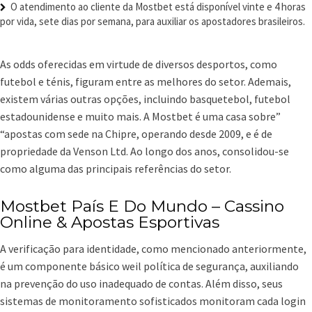
O atendimento ao cliente da Mostbet está disponível vinte e 4 horas
por vida, sete dias por semana, para auxiliar os apostadores brasileiros.
As odds oferecidas em virtude de diversos desportos, como
futebol e ténis, figuram entre as melhores do setor. Ademais,
existem várias outras opções, incluindo basquetebol, futebol
estadounidense e muito mais. A Mostbet é uma casa sobre”
“apostas com sede na Chipre, operando desde 2009, e é de
propriedade da Venson Ltd. Ao longo dos anos, consolidou-se
como alguma das principais referências do setor.
Mostbet País E Do Mundo – Cassino
Online & Apostas Esportivas
A verificação para identidade, como mencionado anteriormente,
é um componente básico weil política de segurança, auxiliando
na prevenção do uso inadequado de contas. Além disso, seus
sistemas de monitoramento sofisticados monitoram cada login