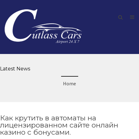
Latest News
Home
Как крутить в автоматы на
лицензированном сайте онлайн
казино с бонусами.