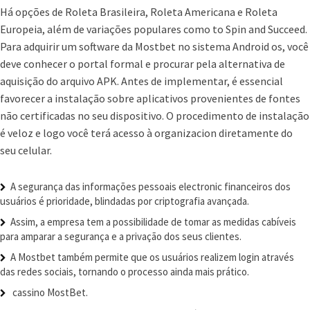
Há opções de Roleta Brasileira, Roleta Americana e Roleta
Europeia, além de variações populares como to Spin and Succeed.
Para adquirir um software da Mostbet no sistema Android os, você
deve conhecer o portal formal e procurar pela alternativa de
aquisição do arquivo APK. Antes de implementar, é essencial
favorecer a instalação sobre aplicativos provenientes de fontes
não certificadas no seu dispositivo. O procedimento de instalação
é veloz e logo você terá acesso à organizacion diretamente do
seu celular.
A segurança das informações pessoais electronic financeiros dos
usuários é prioridade, blindadas por criptografia avançada.
Assim, a empresa tem a possibilidade de tomar as medidas cabíveis
para amparar a segurança e a privação dos seus clientes.
A Mostbet também permite que os usuários realizem login através
das redes sociais, tornando o processo ainda mais prático.
cassino MostBet.